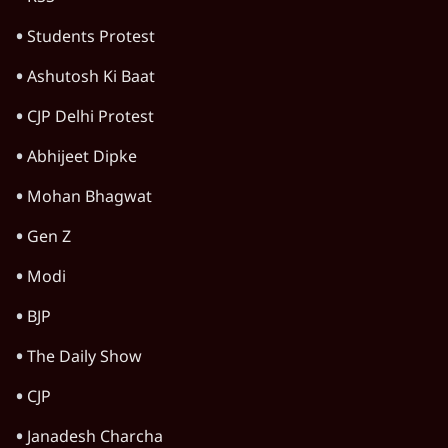
Students Protest
Ashutosh Ki Baat
CJP Delhi Protest
Abhijeet Dipke
Mohan Bhagwat
Gen Z
Modi
BJP
The Daily Show
CJP
Janadesh Charcha