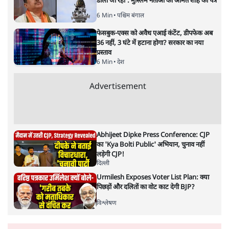
डाला जा रहा': मुस्लिम नेताओं का अमित शाह को पत्र
6 Min
•
पश्चिम बंगाल
फेसबुक-एक्स को अवैध एआई कंटेंट, डीपफेक अब
36 नहीं, 3 घंटे में हटाना होगा? सरकार का नया
प्रस्ताव
6 Min
•
देश
Advertisement
Abhijeet Dipke Press Conference: CJP
का 'Kya Bolti Public' अभियान, चुनाव नहीं
लड़ेगी CJP!
दिल्ली
Urmilesh Exposes Voter List Plan: क्या
पिछड़ों और दलितों का वोट काट देगी BJP?
विश्लेषण