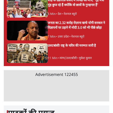
शाह के ख़िलाफ़ संसद में विपक्ष का मार्च, 'गृह मंत्री
मुंह छुपा रहे हैं क्योंकि वो छात्रों के गुनहगार हैं'
5 Min
•
देश
•
नेशनल ब्यूरो
जनता का 2.32 करोड़ रोज़ाना खर्चः योगी सरकार ने
विज्ञापनों पर उड़ाने में मोदी 3.0 को भी पीछे छोड़ा
7 Min
•
उत्तर प्रदेश
•
नेशनल ब्यूरो
उलटबांसीः राष्ट्र के चरित्र की मरम्मत जारी है
11 Min
•
व्यंग्य/उलटबाँसी
•
मुकेश कुमार
Advertisement
122455