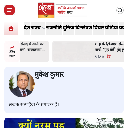
देश
राज्य
राजनीति
दुनिया
विश्लेषण
विचार
वीडियो
वक़्त
 आने पर
शाह के ख़िलाफ़ संसद में विपक्ष का
ज्यसभा
मार्च, 'गृह मंत्री मुंह छुपा रहे हैं
ट्रेंडिंग
क्योंकि वो छात्रों के गुनहगार हैं'
5 Min
.
देश
ख़बर
मुकेश कुमार
लेखक सत्यहिंदी के संपादक हैं।