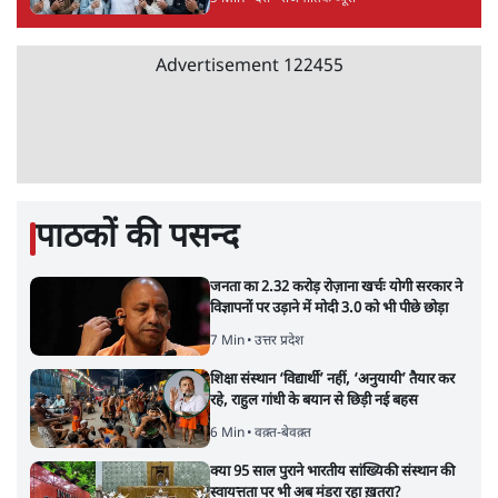
Advertisement
122455
पाठकों की पसन्द
जनता का 2.32 करोड़ रोज़ाना खर्चः योगी सरकार ने
विज्ञापनों पर उड़ाने में मोदी 3.0 को भी पीछे छोड़ा
7 Min
•
उत्तर प्रदेश
शिक्षा संस्थान ‘विद्यार्थी’ नहीं, ‘अनुयायी’ तैयार कर
रहे, राहुल गांधी के बयान से छिड़ी नई बहस
6 Min
•
वक़्त-बेवक़्त
क्या 95 साल पुराने भारतीय सांख्यिकी संस्थान की
स्वायत्तता पर भी अब मंडरा रहा ख़तरा?