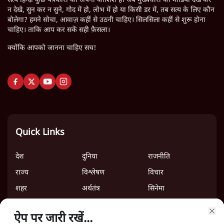
सत्य हिन्दी कुछ पत्रकारों की अपनी कोशिश है। जब मुख्यधारा का मीडिया देख कर
न देखे, सुन कर न सुने, गोद में हो, लोभ में हो या किसी डर में, तब सत्य के लिए कौन
बोलेगा? हमने सोचा, आवाज़ कहीं से उठनी चाहिए। सिलसिला कहीं से शुरू होना
चाहिए। ताकि आप कर सकें सही फ़ैसला।
क्योंकि आपको जानना चाहिए सच!
Quick Links
देश
दुनिया
राजनीति
राज्य
विश्लेषण
विचार
शहर
अर्थतंत्र
सिनेमा
खेल
ऐप पर जारी रखें...
ऐप पर जारी रखें...
Clo
Clo