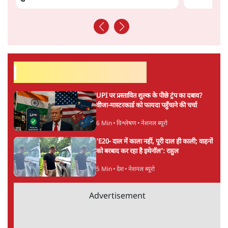
सर्वाधिक पढ़ी गयी खबरें
UPI पर प्रस्तावित शुल्क के पीछे ट्रंप का दबाव?
वीजा-मास्टरकार्ड को फायदा पहुँचाने की चर्चा
6 Min
•
विश्लेषण
•
नेशनल ब्यूरो
'E20- दाल में काला नहीं, पूरी दाल ही काली; वाहनों
को बरबाद कर रहा है इथेनॉल': राहुल
5 Min
•
देश
•
नेशनल ब्यूरो
Advertisement