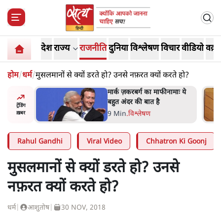
देश
राज्य
राजनीति
दुनिया
विश्लेषण
विचार
वीडियो
वक़्त
होम
/
धर्म
/
मुसलमानों से क्यों डरते हो? उनसे नफ़रत क्यों करते हो?
र’ भागवत
मार्क ज़करबर्ग का माफीनामाः ये
ेंः
बहुत अंदर की बात है
ट्रेंडिंग
9 Min
.
विश्लेषण
ख़बर
Rahul Gandhi
Viral Video
Chhatron Ki Goonj
मुसलमानों से क्यों डरते हो? उनसे
नफ़रत क्यों करते हो?
धर्म
|
आशुतोष
|
30 NOV, 2018