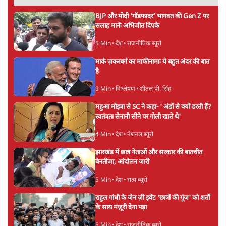
BJP और मोदी ‘गॉडफादर’ भागवत की Gen Z पर
सलाह मानेंः अभिजीत दिपके
5 Min
•
देश
•
राजनीतिक ब्यूरो
मार्क ज़करबर्ग का माफीनामाः ये बहुत अंदर की बात
है
9 Min
•
विश्लेषण
•
शीतल पी. सिंह
महुआ मोइत्रा से SC ने कहा- ' अंडों से क्यों डरती हैं?
स्वतंत्रता सेनानी सीने पर गोली खाते थे'
4 Min
•
देश
•
नेशनल ब्यूरो
झारखंड में छात्र नेताओं और सरकार की बातचीत
बेनतीजा, आंदोलन जारी
5 Min
•
देश
•
सत्य ब्यूरो
राहुल गांधी के जेन ज़ी इवेंट 'छात्रों की गूंज' को शर्तों
के साथ मंज़ूरी देना पड़ा
5 Min
•
देश
•
राजनीतिक ब्यूरो