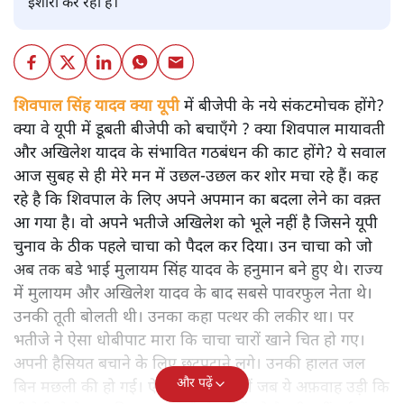
इशारा कर रहा है।
शिवपाल सिंह यादव क्या यूपी
में बीजेपी के नये संकटमोचक होंगे?
क्या वे यूपी में डूबती बीजेपी को बचाएँगे ? क्या शिवपाल मायावती
और अखिलेश यादव के संभावित गठबंधन की काट होंगे? ये सवाल
आज सुबह से ही मेरे मन में उछल-उछल कर शोर मचा रहे हैं। कह
रहे है कि शिवपाल के लिए अपने अपमान का बदला लेने का वक़्त
आ गया है। वो अपने भतीजे अखिलेश को भूले नहीं है जिसने यूपी
चुनाव के ठीक पहले चाचा को पैदल कर दिया। उन चाचा को जो
अब तक बडे भाई मुलायम सिंह यादव के हनुमान बने हुए थे। राज्य
में मुलायम और अखिलेश यादव के बाद सबसे पावरफुल नेता थे।
उनकी तूती बोलती थी। उनका कहा पत्थर की लकीर था। पर
भतीजे ने ऐसा धोबीपाट मारा कि चाचा चारों खाने चित हो गए।
अपनी हैसियत बचाने के लिए छटपटाने लगे। उनकी हालत जल
और पढ़ें
बिन मछली की हो गई। ऐसे में पिछले दिनों जब ये अफ़वाह उड़ी कि