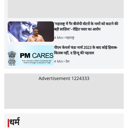
'महाराष्ट्र में गैर बीजेपी वोटरों के नामों को काटने की
बड़ी साज़िश'- रोहित पवार का आरोप
4 Min
•
महाराष्ट्र
पीएम केयर्स फंडः मार्च 2023 के बाद कोई हिसाब-
किताब नहीं, द हिन्दू की पड़ताल
4 Min
•
देश
Advertisement
1224333
धर्म