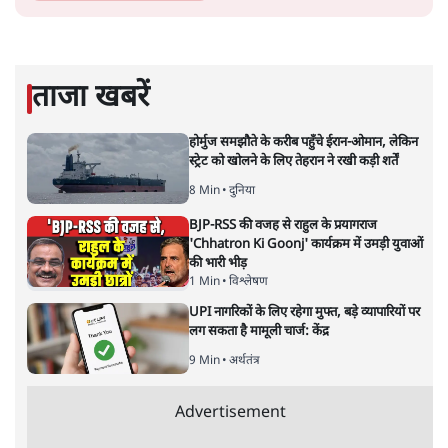
ताजा खबरें
होर्मुज समझौते के करीब पहुँचे ईरान-ओमान, लेकिन
स्ट्रेट को खोलने के लिए तेहरान ने रखी कड़ी शर्तें
8 Min
•
दुनिया
BJP-RSS की वजह से राहुल के प्रयागराज
'Chhatron Ki Goonj' कार्यक्रम में उमड़ी युवाओं
की भारी भीड़
1 Min
•
विश्लेषण
UPI नागरिकों के लिए रहेगा मुफ्त, बड़े व्यापारियों पर
लग सकता है मामूली चार्ज: केंद्र
9 Min
•
अर्थतंत्र
Advertisement