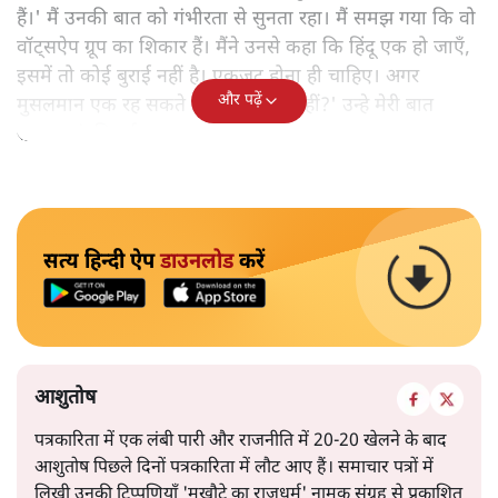
हैं।' मैं उनकी बात को गंभीरता से सुनता रहा। मैं समझ गया कि वो
वॉट्सऐप ग्रूप का शिकार हैं। मैंने उनसे कहा कि हिंदू एक हो जाएँ,
इसमें तो कोई बुराई नहीं है। एकजुट होना ही चाहिए। अगर
और पढ़ें
मुसलमान एक रह सकते हैं तो हिंदू क्यों नहीं?' उन्हे मेरी बात
सुनकर संतुष्टि हुई।
सत्य हिन्दी ऐप
डाउनलोड
करें
आशुतोष
पत्रकारिता में एक लंबी पारी और राजनीति में 20-20 खेलने के बाद
आशुतोष पिछले दिनों पत्रकारिता में लौट आए हैं। समाचार पत्रों में
लिखी उनकी टिप्पणियाँ 'मुखौटे का राजधर्म' नामक संग्रह से प्रकाशित