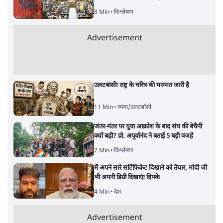
8 Min
•
विश्लेषण
Advertisement
उलटबांसीः राष्ट्र के चरित्र की मरम्मत जारी है
11 Min
•
व्यंग्य/उलटबाँसी
जंतर-मंतर पर युवा आक्रोश के बाद संघ की बेचैनी
क्यों बढ़ी? प्रो. अपूर्वानंद ने बताईं 5 बड़ी वजहें
7 Min
•
विश्लेषण
मैं अपने सारे सर्टिफिकेट दिखाने को तैयार, मोदी जी
भी अपनी डिग्री दिखाएंः दिपके
4 Min
•
देश
Advertisement