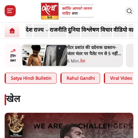
देश
राज्य
राजनीति
दुनिया
विश्लेषण
विचार
वीडियो
वक़्त
दास्तान-
क्या 95 साल पुराने भारतीय
े 5 नहीं,
सांख्यिकी संस्थान की स्वायत्तता पर
ट्रेंडिंग
भी अब मंडरा रहा ख़तरा?
8 Min
.
विश्लेषण
ख़बर
Satya Hindi Bulletin
Rahul Gandhi
Viral Video
खेल