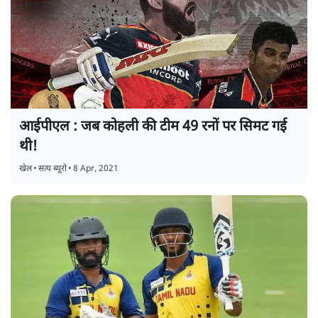
आईपीएल : जब कोहली की टीम 49 रनों पर सिमट गई
थी!
खेल
•
सत्य ब्यूरो
•
8 Apr, 2021