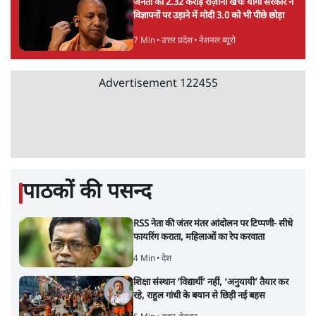
जनता का 2.32 करोड़ रोज़ाना खर्चः योगी सरकार ने
विज्ञापनों पर उड़ाने में मोदी 3.0 को भी पीछे छोड़ा
7 Min
•
उत्तर प्रदेश
•
नेशनल ब्यूरो
Advertisement
122455
पाठकों की पसन्द
RSS नेता की जंतर मंतर आंदोलन पर टिप्पणी- सीधे
फायरिंग कराता, महिलाओं का रेप करवाता
4 Min
•
देश
शिक्षा संस्थान ‘विद्यार्थी’ नहीं, ‘अनुयायी’ तैयार कर
रहे, राहुल गांधी के बयान से छिड़ी नई बहस