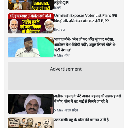
लड़ेगी CJP!
दिल्ली
Urmilesh Exposes Voter List Plan: क्या
पिछड़ों और दलितों का वोट काट देगी BJP?
विश्लेषण
भागवत बोले- 'जेन ज़ी पर आँख मूंदकर भरोसा,
आंदोलन देश-विरोधी नहीं'; अतुल लिमये बोले थे-
'एंटी नेशनल'
6 Min
•
देश
Advertisement
अतीक अहमद के बेटे अबान अहमद की सड़क हादसे
में मौत, जेल में बंद भाई से मिलने जा रहे थे
5 Min
•
उत्तर प्रदेश
उलटबांसीः राष्ट्र के चरित्र की मरम्मत जारी है