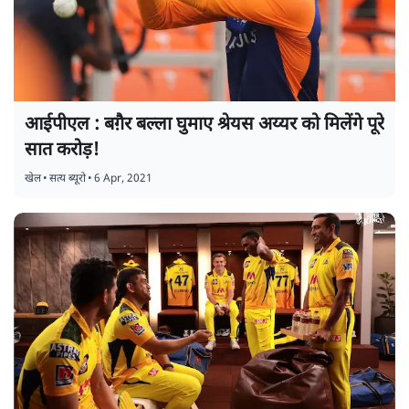
आईपीएल : बग़ैर बल्ला घुमाए श्रेयस अय्यर को मिलेंगे पूरे
सात करोड़!
खेल
•
सत्य ब्यूरो
•
6 Apr, 2021