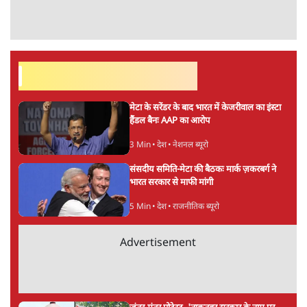
सर्वाधिक पढ़ी गयी खबरें
मेटा के सरेंडर के बाद भारत में केजरीवाल का इंस्टा
हैंडल बैनः AAP का आरोप
3 Min
•
देश
•
नेशनल ब्यूरो
संसदीय समिति-मेटा की बैठकः मार्क ज़करबर्ग ने
भारत सरकार से माफी मांगी
5 Min
•
देश
•
राजनीतिक ब्यूरो
Advertisement