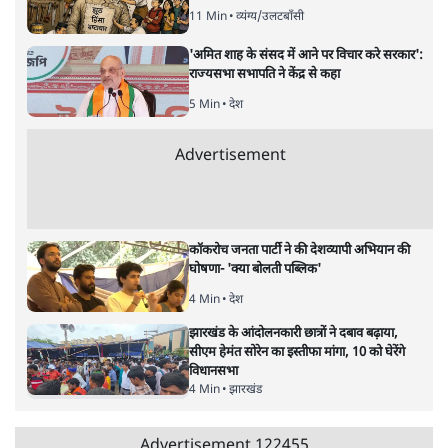
11 Min
•
व्यंग्य/उलटबाँसी
'अमित शाह के संसद में आने पर विचार करे सरकार':
राज्यसभा सभापति ने केंद्र से कहा
5 Min
•
देश
Advertisement
कॉकरोच जनता पार्टी ने की देशव्यापी अभियान की
घोषणा- 'क्या बोलती पब्लिक'
4 Min
•
देश
झारखंड के आंदोलनकारी छात्रों ने दबाव बढ़ाया,
सीएम हेमंत सोरेन का इस्तीफा मांगा, 10 को घेरेंगे
विधानसभा
4 Min
•
झारखंड
Advertisement
122455