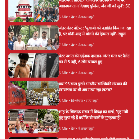
जंतर-मंतर प्रोटेस्ट- 'ताकतवर सरकार के नाम पर
आक्रामकता न दिखाए पुलिस, जेन जी को सुने': SC
5 Min
•
देश
•
नेशनल ब्यूरो
जंतर मंतर प्रोटेस्ट: 'युवाओं को प्रताड़ित किया जा रहा
है, पर मोदी-शाह में बोलने की हिम्मत नहीं'- राहुल
7 Min
•
देश
•
नेशनल ब्यूरो
पेंटर प्रशांत की दर्दनाक दास्तान- जंतर मंतर पर पैलेट
गन से 5 नहीं, 6 लोग घायल हुए
6 Min
•
देश
•
नेशनल ब्यूरो
क्या 95 साल पुराने भारतीय सांख्यिकी संस्थान की
स्वायत्तता पर भी अब मंडरा रहा ख़तरा?
8 Min
•
विश्लेषण
•
सत्य ब्यूरो
शाह के ख़िलाफ़ संसद में विपक्ष का मार्च, 'गृह मंत्री
मुंह छुपा रहे हैं क्योंकि वो छात्रों के गुनहगार हैं'
5 Min
•
देश
•
नेशनल ब्यूरो