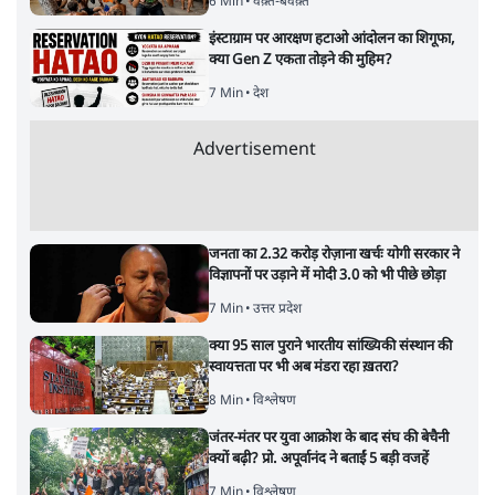
6 Min
•
वक़्त-बेवक़्त
इंस्टाग्राम पर आरक्षण हटाओ आंदोलन का शिगूफा,
क्या Gen Z एकता तोड़ने की मुहिम?
7 Min
•
देश
Advertisement
जनता का 2.32 करोड़ रोज़ाना खर्चः योगी सरकार ने
विज्ञापनों पर उड़ाने में मोदी 3.0 को भी पीछे छोड़ा
7 Min
•
उत्तर प्रदेश
क्या 95 साल पुराने भारतीय सांख्यिकी संस्थान की
स्वायत्तता पर भी अब मंडरा रहा ख़तरा?
8 Min
•
विश्लेषण
जंतर-मंतर पर युवा आक्रोश के बाद संघ की बेचैनी
क्यों बढ़ी? प्रो. अपूर्वानंद ने बताईं 5 बड़ी वजहें
7 Min
•
विश्लेषण