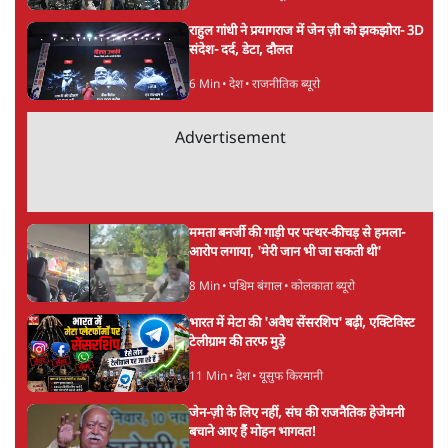
राहुल गांधी ने प्रयागराज में जेन ज़ी को झकझोरा- 3D
संदेश- दर्द, डेटा, दौलत
6 Min
•
देश
•
राजनीतिक ब्यूरो
Advertisement
ममता बनर्जी की गाड़ी पर पत्थर-कीचड़ से हमला-
आरोप लगाया, 'मेरी जान भी जा सकती थी'
8 Min
•
पश्चिम बंगाल
•
कोलकाता ब्यूरो
भारत में मेटा की 'अवैध सेंसरशिप' बढ़ी, एक्टिविस्ट
टेलीग्राम की तरफ मुड़े
11 Min
•
देश
•
यूसुफ किरमानी
जेन-ज़ी के लिए नहीं, संघ की राजनैतिक हेजेमनी
बचाने आए हैं मोहन भागवत!