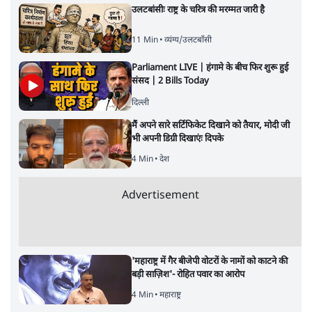
उलटबांसीः राष्ट्र के चरित्र की मरम्मत जारी है
11 Min
•
व्यंग्य/उलटबाँसी
Parliament LIVE | हंगामे के बीच फिर शुरू हुई
संसद | 2 Bills Today
दिल्ली
मैं अपने सारे सर्टिफिकेट दिखाने को तैयार, मोदी जी
भी अपनी डिग्री दिखाएंः दिपके
4 Min
•
देश
Advertisement
'महाराष्ट्र में गैर बीजेपी वोटरों के नामों को काटने की
बड़ी साज़िश'- रोहित पवार का आरोप
4 Min
•
महाराष्ट्र