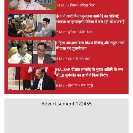
14 Min
•
विमर्श
•
वंदिता मिश्रा
ईरान ने जारी किया मुजतबा खामेनेई का वीडियो;
स्वास्थ्य पर इसराइली मीडिया में चल रही थीं अफवाहें
7 Min
•
दुनिया
•
विदेश डेस्क
महिला आरक्षण बिलः किरण रिजिजू और राहुल गांधी
में एक्स पर ज़ुबानी जंग
4 Min
•
देश
•
नेशनल ब्यूरो
NALSAR दीक्षांत समारोह के मुख्य अतिथि के रूप
में CJI सूर्यकांत का छात्रों ने किया विरोध
6 Min
•
तेलंगाना
•
सत्य ब्यूरो
Advertisement
122455