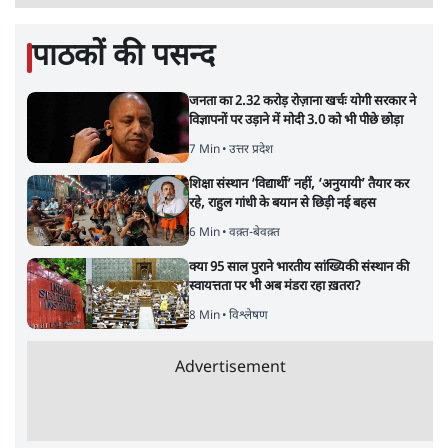
पाठकों की पसन्द
जनता का 2.32 करोड़ रोज़ाना खर्चः योगी सरकार ने
विज्ञापनों पर उड़ाने में मोदी 3.0 को भी पीछे छोड़ा
7 Min
•
उत्तर प्रदेश
शिक्षा संस्थान ‘विद्यार्थी’ नहीं, ‘अनुयायी’ तैयार कर
रहे, राहुल गांधी के बयान से छिड़ी नई बहस
6 Min
•
वक़्त-बेवक़्त
क्या 95 साल पुराने भारतीय सांख्यिकी संस्थान की
स्वायत्तता पर भी अब मंडरा रहा ख़तरा?
8 Min
•
विश्लेषण
Advertisement