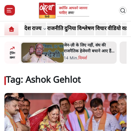
देश
राज्य
राजनीति
दुनिया
विश्लेषण
विचार
वीडियो
वक़्त
ंघ की
ईरान ने जारी किया मुजतबा
े आए हैं
खामेनेई का वीडियो; स्वास्थ्य पर
ट्रेंडिंग
इसराइली मीडिया में चल रही थीं
7 Min
.
दुनिया
ख़बर
अफवाहें
Tag:
Ashok Gehlot