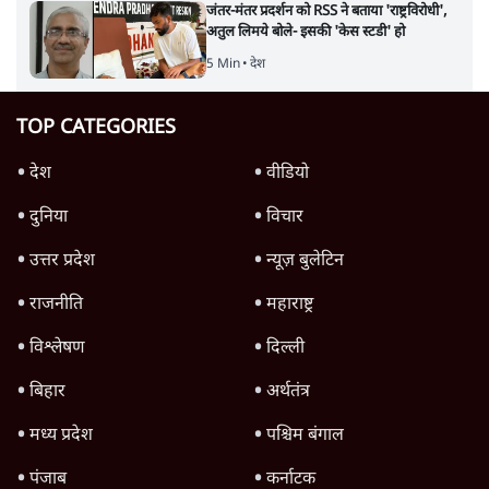
जंतर-मंतर प्रदर्शन को RSS ने बताया 'राष्ट्रविरोधी',
अतुल लिमये बोले- इसकी 'केस स्टडी' हो
5 Min
•
देश
TOP CATEGORIES
देश
वीडियो
दुनिया
विचार
उत्तर प्रदेश
न्यूज़ बुलेटिन
राजनीति
महाराष्ट्र
विश्लेषण
दिल्ली
बिहार
अर्थतंत्र
मध्य प्रदेश
पश्चिम बंगाल
पंजाब
कर्नाटक