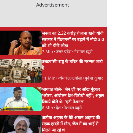
Advertisement
जनता का 2.32 करोड़ रोज़ाना खर्चः योगी
सरकार ने विज्ञापनों पर उड़ाने में मोदी 3.0
को भी पीछे छोड़ा
7 Min
•
उत्तर प्रदेश
•
नेशनल ब्यूरो
उलटबांसीः राष्ट्र के चरित्र की मरम्मत जारी
है
11 Min
•
व्यंग्य/उलटबाँसी
•
मुकेश कुमार
भागवत बोले- 'जेन ज़ी पर आँख मूंदकर
भरोसा, आंदोलन देश-विरोधी नहीं'; अतुल
लिमये बोले थे- 'एंटी नेशनल'
6 Min
•
देश
•
नेशनल ब्यूरो
अतीक अहमद के बेटे अबान अहमद की
सड़क हादसे में मौत, जेल में बंद भाई से
मिलने जा रहे थे