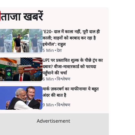
ताजा खबरें
'E20- दाल में काला नहीं, पूरी दाल ही
काली; वाहनों को बरबाद कर रहा है
इथेनॉल': राहुल
5 Min
•
देश
UPI पर प्रस्तावित शुल्क के पीछे ट्रंप का
दबाव? वीजा-मास्टरकार्ड को फायदा
पहुँचाने की चर्चा
6 Min
•
विश्लेषण
मार्क ज़करबर्ग का माफीनामाः ये बहुत
अंदर की बात है
9 Min
•
विश्लेषण
Advertisement