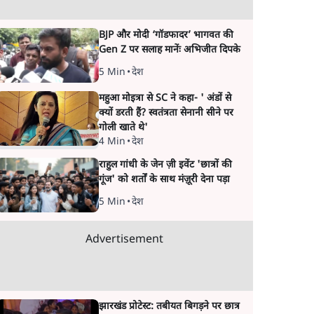
BJP और मोदी ‘गॉडफादर’ भागवत की
Gen Z पर सलाह मानेंः अभिजीत दिपके
5 Min
•
देश
महुआ मोइत्रा से SC ने कहा- ' अंडों से
क्यों डरती हैं? स्वतंत्रता सेनानी सीने पर
गोली खाते थे'
4 Min
•
देश
राहुल गांधी के जेन ज़ी इवेंट 'छात्रों की
गूंज' को शर्तों के साथ मंज़ूरी देना पड़ा
5 Min
•
देश
Advertisement
झारखंड प्रोटेस्ट: तबीयत बिगड़ने पर छात्र