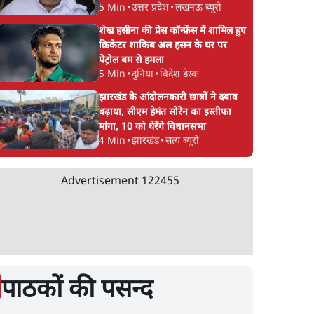
5 Min
•
उत्तर प्रदेश
•
लखनऊ ब्यूरो
शेख हसीना की प्रेस कॉन्फ्रेंस में शामिल हुए
क्रिकेटर शाकिब अल हसन के घर पर
पेट्रोल बम से हमला
5 Min
•
दुनिया
•
विदेश डेस्क
झारखंड के आंदोलनकारी छात्रों ने दबाव
बढ़ाया, सीएम हेमंत सोरेन का इस्तीफा
मांगा, 10 को घेरेंगे विधानसभा
4 Min
•
झारखंड
•
सत्य ब्यूरो
Advertisement
122455
पाठकों की पसन्द