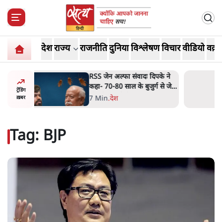
देश
राज्य
राजनीति
दुनिया
विश्लेषण
विचार
वीडियो
वक़्त
दिपके ने
'गूंगी गुड़िया' वाले तंज पर एनसीपी
र्ग से जेन
ने कांग्रेस से पूछा- क्या आप इंदिरा
ट्रेंडिंग
गांधी का अपमान सही मानते हैं?
5 Min
.
महाराष्ट्र
ख़बर
Tag:
BJP