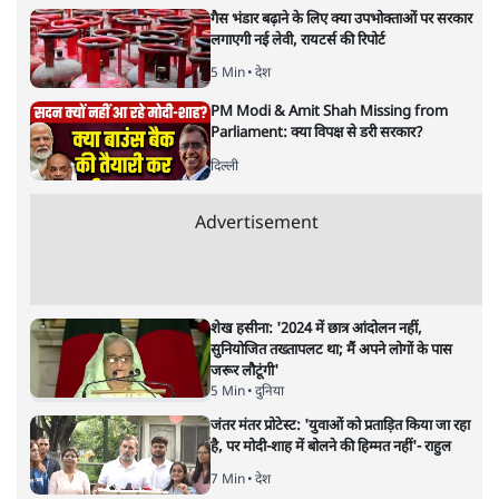
गैस भंडार बढ़ाने के लिए क्या उपभोक्ताओं पर सरकार
लगाएगी नई लेवी, रायटर्स की रिपोर्ट
5 Min
•
देश
PM Modi & Amit Shah Missing from
Parliament: क्या विपक्ष से डरी सरकार?
दिल्ली
Advertisement
शेख हसीना: '2024 में छात्र आंदोलन नहीं,
सुनियोजित तख्तापलट था; मैं अपने लोगों के पास
जरूर लौटूंगी'
5 Min
•
दुनिया
जंतर मंतर प्रोटेस्ट: 'युवाओं को प्रताड़ित किया जा रहा
है, पर मोदी-शाह में बोलने की हिम्मत नहीं'- राहुल
7 Min
•
देश