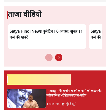
ताजा वीडियो
Satya Hindi News बुलेटिन । 6 अगस्त, सुबह 11
Satya Hindi
बजे की ख़बरें
बजे की ख़बरें
सर्वाधिक पढ़ी गयी खबरें
'महाराष्ट्र में गैर बीजेपी वोटरों के नामों को काटने की
बड़ी साज़िश'- रोहित पवार का आरोप
4 Min
•
महाराष्ट्र
•
मुंबई ब्यूरो