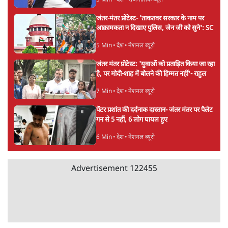
5 Min
•
देश
•
राजनीतिक ब्यूरो
जंतर-मंतर प्रोटेस्ट- 'ताकतवर सरकार के नाम पर
आक्रामकता न दिखाए पुलिस, जेन जी को सुने': SC
5 Min
•
देश
•
नेशनल ब्यूरो
जंतर मंतर प्रोटेस्ट: 'युवाओं को प्रताड़ित किया जा रहा
है, पर मोदी-शाह में बोलने की हिम्मत नहीं'- राहुल
7 Min
•
देश
•
नेशनल ब्यूरो
पेंटर प्रशांत की दर्दनाक दास्तान- जंतर मंतर पर पैलेट
गन से 5 नहीं, 6 लोग घायल हुए
6 Min
•
देश
•
नेशनल ब्यूरो
Advertisement
122455