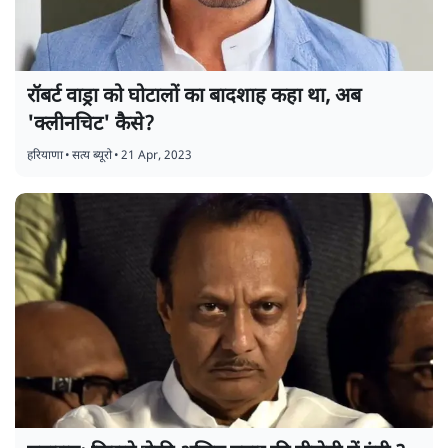
रॉबर्ट वाड्रा को घोटालों का बादशाह कहा था, अब
'क्लीनचिट' कैसे?
हरियाणा
•
सत्य ब्यूरो
•
21 Apr, 2023