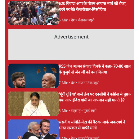
E20 विवादः आप के पीएम आवास मार्च को रोका,
धरने पर बैठे केजरीवाल-सिसोदिया
5 Min
•
देश
•
नेशनल ब्यूरो
Advertisement
RSS जेन अल्फा संवादः दिपके ने कहा- 70-80 साल
के बुजुर्ग से जेन जी को क्या मिलेगा
7 Min
•
देश
•
राजनीतिक ब्यूरो
'गूंगी गुड़िया' वाले तंज पर एनसीपी ने कांग्रेस से पूछा-
क्या आप इंदिरा गांधी का अपमान सही मानते हैं?
5 Min
•
महाराष्ट्र
•
मुंबई ब्यूरो
संसदीय समिति-मेटा की बैठकः मार्क ज़करबर्ग ने
भारत सरकार से माफी मांगी