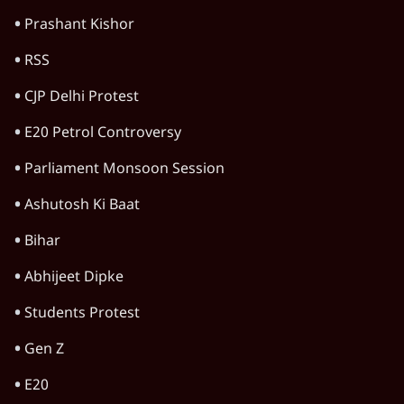
Mohan Bhagwat
Prashant Kishor
RSS
CJP Delhi Protest
E20 Petrol Controversy
Parliament Monsoon Session
Ashutosh Ki Baat
Bihar
Abhijeet Dipke
Students Protest
Gen Z