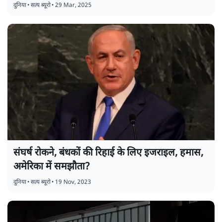
भारत आ रहे मालवाहक जहाज का अपहरण, इसके पीछे
हूथी समूहः इजराइल
दुनिया
•
सत्य ब्यूरो
•
29 Mar, 2025
संघर्ष रोकने, बंधकों की रिहाई के लिए इजराइल, हमास,
अमेरिका में समझौता?
दुनिया
•
सत्य ब्यूरो
•
19 Nov, 2023