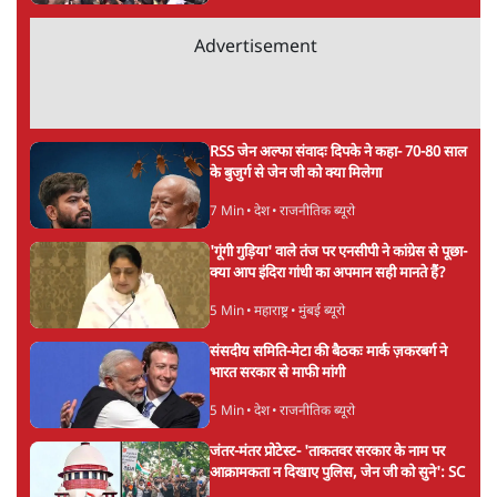
E20 विवादः आप के पीएम आवास मार्च को रोका,
धरने पर बैठे केजरीवाल-सिसोदिया
5 Min
•
देश
•
नेशनल ब्यूरो
Advertisement
RSS जेन अल्फा संवादः दिपके ने कहा- 70-80 साल
के बुजुर्ग से जेन जी को क्या मिलेगा
7 Min
•
देश
•
राजनीतिक ब्यूरो
'गूंगी गुड़िया' वाले तंज पर एनसीपी ने कांग्रेस से पूछा-
क्या आप इंदिरा गांधी का अपमान सही मानते हैं?
5 Min
•
महाराष्ट्र
•
मुंबई ब्यूरो
संसदीय समिति-मेटा की बैठकः मार्क ज़करबर्ग ने
भारत सरकार से माफी मांगी
5 Min
•
देश
•
राजनीतिक ब्यूरो