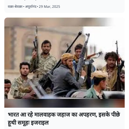
ग़ज़ा में इज़राइली हिंसा फौरन रुके!
वक़्त-बेवक़्त
•
अपूर्वानंद
•
29 Mar, 2025