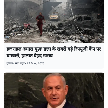
इजराइल-हमास युद्धः ग़ज़ा के सबसे बड़े रिफ्यूजी कैंप पर
बमबारी, हालात बेहद खराब
दुनिया
•
सत्य ब्यूरो
•
29 Mar, 2025