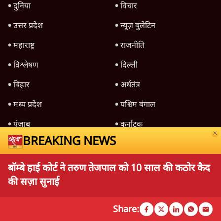
TOP CATEGORIES
देश
वीडियो
दुनिया
विचार
उत्तर प्रदेश
न्यूज़ बुलेटिन
महाराष्ट्र
राजनीति
विश्लेषण
दिल्ली
बिहार
अर्थतंत्र
मध्य प्रदेश
पश्चिम बंगाल
पंजाब
कर्नाटक
राजस्थान
जम्मू कश्मीर
खेल
वक़्त-बेवक़्त