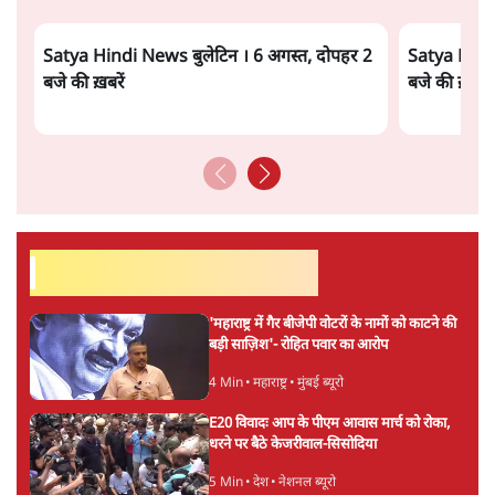
ताजा वीडियो
Satya Hindi News बुलेटिन । 6 अगस्त, दोपहर 2
Satya Hindi
बजे की ख़बरें
बजे की ख़बरें
सर्वाधिक पढ़ी गयी खबरें
'महाराष्ट्र में गैर बीजेपी वोटरों के नामों को काटने की
बड़ी साज़िश'- रोहित पवार का आरोप
4 Min
•
महाराष्ट्र
•
मुंबई ब्यूरो