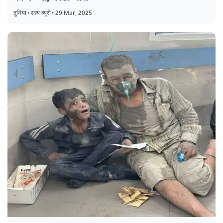
इजराइल-हमास युद्धः ग़ज़ा के संसद भवन पर आईडीएफ
का कब्जा, फोटो जारी
दुनिया
•
सत्य ब्यूरो
•
29 Mar, 2025