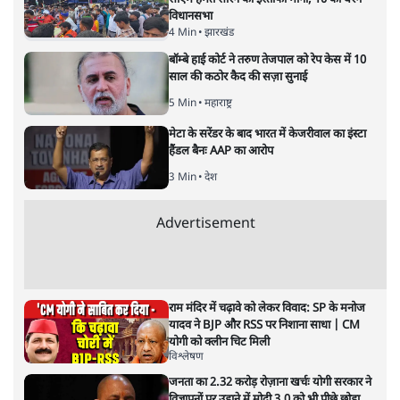
ताजा खबरें
झारखंड के आंदोलनकारी छात्रों ने दबाव बढ़ाया,
सीएम हेमंत सोरेन का इस्तीफा मांगा, 10 को घेरेंगे
विधानसभा
4 Min
•
झारखंड
बॉम्बे हाई कोर्ट ने तरुण तेजपाल को रेप केस में 10
साल की कठोर कैद की सज़ा सुनाई
5 Min
•
महाराष्ट्र
मेटा के सरेंडर के बाद भारत में केजरीवाल का इंस्टा
हैंडल बैनः AAP का आरोप
3 Min
•
देश
Advertisement
राम मंदिर में चढ़ावे को लेकर विवाद: SP के मनोज
यादव ने BJP और RSS पर निशाना साधा | CM