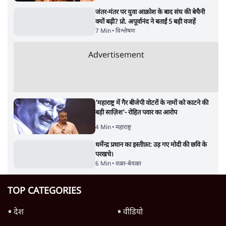
जनता का 2.32 करोड़ रोज़ाना खर्चः योगी सरकार ने
विज्ञापनों पर उड़ाने में मोदी 3.0 को भी पीछे छोड़ा
7 Min
•
उत्तर प्रदेश
जंतर-मंतर पर युवा आक्रोश के बाद संघ की बेचैनी
क्यों बढ़ी? प्रो. अपूर्वानंद ने बताईं 5 बड़ी वजहें
7 Min
•
विश्लेषण
Advertisement
'महाराष्ट्र में गैर बीजेपी वोटरों के नामों को काटने की
बड़ी साज़िश'- रोहित पवार का आरोप
4 Min
•
महाराष्ट्र
धर्मेन्द्र प्रधान का इस्तीफ़ा: उड़ गए मोदी की छवि के
परखचे।
6 Min
•
वक़्त-बेवक़्त