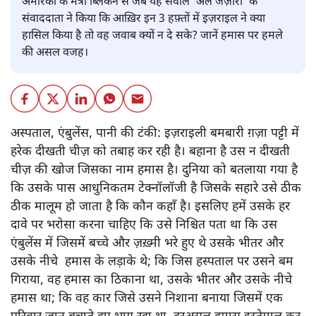
ग़ज़ा पर हवाई हमले के बाद की तस्वीर। (फाइल फोटो)
अपूर्वानंद
अमेरिका के मंत्री ब्लिंकेन से जब यह सवाल ‘अल जज़ीरा’ के
संवाददाता ने किया कि आख़िर इन 3 हफ़्तों में इज़राइल ने क्या
हासिल किया है तो वह जवाब क्यों न दे सके? जानें हमास पर हमले
की असल वजह।
अस्पताल, एंबुलेंस, पानी की टंकी: इज़राइली बमबारी ग़ज़ा पट्टी में