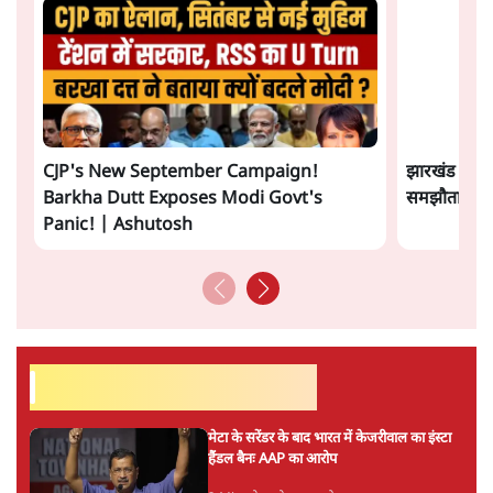
‘फ़ंक्शन’ में कितनी महारत हासिल थी या वो रोटैशनल
डाइनैमिक्स, फ्रिक्शन व पुली के सवाल कितने आसानी से कर लेती
थी किसी को संभवतया इससे कोई फ़र्क नहीं पड़ता। किसी को यह
जानने में दिलचस्पी नहीं है कि उसकी ऑर्गैनिक केमिस्ट्री ज्यादा
अच्छी थी या इनॉर्गैनिक! इतना सबकुछ पढ़के,अंत में पुरुष के लिए
वो सिर्फ देह रह जाती है। एक महिला जिसमें असीमित संभवनाएं
उमड़ती रहती हैं पर वो सिर्फ एक देह है, इससे शर्मनाक कुछ नहीं हो
और पढ़ें
सकता, कुछ भी नहीं!
सत्य हिन्दी ऐप
डाउनलोड
करें