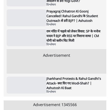
6 Min
•
देश
•
नेशनल ब्यूरो
क्या 95 साल पुराने भारतीय सांख्यिकी संस्थान की
स्वायत्तता पर भी अब मंडरा रहा ख़तरा?
8 Min
•
विश्लेषण
•
सत्य ब्यूरो
शाह के ख़िलाफ़ संसद में विपक्ष का मार्च, 'गृह मंत्री
मुंह छुपा रहे हैं क्योंकि वो छात्रों के गुनहगार हैं'
5 Min
•
देश
•
नेशनल ब्यूरो
Advertisement
122455
पाठकों की पसन्द