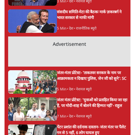
वंदिता मिश्रा
वंदिता मिश्रा
की और स्टोरी पढ़ें
अगली खबर लोड हो रही है...
ताजा खबरें
Abhijeet Dipke Press Conference: CJP
का 'Kya Bolti Public' अभियान, चुनाव नहीं
लड़ेगी CJP!
दिल्ली
Urmilesh Exposes Voter List Plan: क्या
पिछड़ों और दलितों का वोट काट देगी BJP?