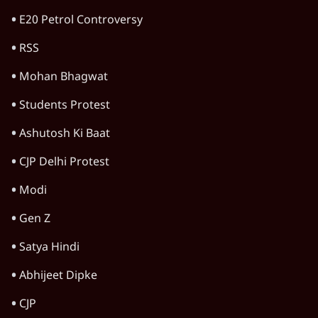
विश्लेषण
Urmilesh Exposes Voter List Plan: क्या
पिछड़ों और दलितों का वोट काट देगी BJP?
विश्लेषण
CJP's New September Campaign!
Barkha Dutt Exposes Modi Govt's
Panic! | Ashutosh
विश्लेषण
झारखंड छात्र आंदोलन: फँस गए हेमंत सोरेन,
समझौता होने देगी BJP?
विश्लेषण
Advertisement
राहुल गांधी Prayagraj Event: क्या UP में छात्र
आंदोलन से डरी Yogi Govt?