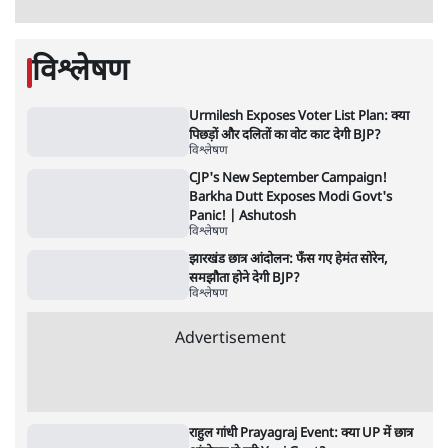
संसदीय समिति-मेटा की बैठकः मार्क ज़करबर्ग ने
भारत सरकार से माफी मांगी
5 Min
•
देश
•
राजनीतिक ब्यूरो
Advertisement
जंतर-मंतर प्रोटेस्ट- 'ताकतवर सरकार के नाम पर
आक्रामकता न दिखाए पुलिस, जेन जी को सुने': SC
5 Min
•
देश
•
नेशनल ब्यूरो
जंतर मंतर प्रोटेस्ट: 'युवाओं को प्रताड़ित किया जा रहा
है, पर मोदी-शाह में बोलने की हिम्मत नहीं'- राहुल
7 Min
•
देश
•
नेशनल ब्यूरो
पेंटर प्रशांत की दर्दनाक दास्तान- जंतर मंतर पर पैलेट
गन से 5 नहीं, 6 लोग घायल हुए