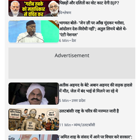
क्या महिला सिर्फ देह है...बढ़ते यौन
आक्रमण पर सरकार और समाज
को धिक्कार
विमर्श
|
वंदिता मिश्रा
|
29 MAR, 2025
वंदिता मिश्रा
पुरुषों में तमाम ऐसे लोग हैं जो चाहे जितनी उच्च शिक्षा हासिल कर लें
लेकिन अंततः महिला उनके लिए बस देह ही रहती है। वाराणसी में
आईआईटी-बीएचयू कैंपस में हो रही घटनाएं, यही बता रही हैं। उस पर
इस निर्वाचन क्षेत्र के सांसद और देश के प्रधानमंत्री की चुप्पी और भी