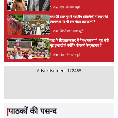
विश्लेषण
भागवत बोले- 'जेन ज़ी पर आँख मूंदकर भरोसा,
आंदोलन देश-विरोधी नहीं'; अतुल लिमये बोले थे-
'एंटी नेशनल'
6 Min
•
देश
Advertisement
अतीक अहमद के बेटे अबान अहमद की सड़क हादसे
में मौत, जेल में बंद भाई से मिलने जा रहे थे
5 Min
•
उत्तर प्रदेश
उलटबांसीः राष्ट्र के चरित्र की मरम्मत जारी है
11 Min
•
व्यंग्य/उलटबाँसी
'अमित शाह के संसद में आने पर विचार करे सरकार':
राज्यसभा सभापति ने केंद्र से कहा