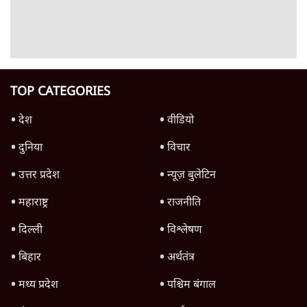
RSS नेता की जंतर मंतर आंदोलन पर टिप्पणी- सीधे
फायरिंग कराता, महिलाओं का रेप करवाता
4 Min
•
देश
शिक्षा संस्थान ‘विद्यार्थी’ नहीं, ‘अनुयायी’ तैयार कर
रहे, राहुल गांधी के बयान से छिड़ी नई बहस
6 Min
•
वक़्त-बेवक़्त
इंस्टाग्राम पर आरक्षण हटाओ आंदोलन का शिगूफा,
क्या Gen Z एकता तोड़ने की मुहिम?
7 Min
•
देश
Advertisement
जनता का 2.32 करोड़ रोज़ाना खर्चः योगी सरकार ने
विज्ञापनों पर उड़ाने में मोदी 3.0 को भी पीछे छोड़ा
7 Min
•
उत्तर प्रदेश
क्या 95 साल पुराने भारतीय सांख्यिकी संस्थान की
स्वायत्तता पर भी अब मंडरा रहा ख़तरा?
8 Min
•
विश्लेषण