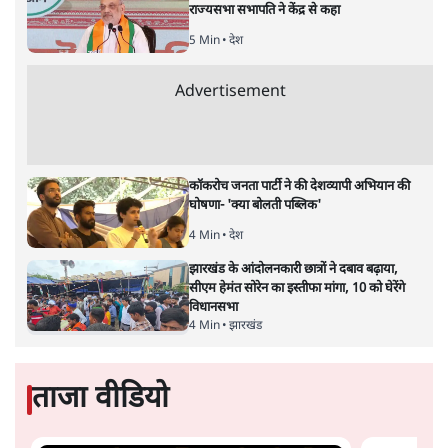
खलने वाली है। महिला पहलवानों से लेकर मणिपुर में महिला विरोधी
अपराध पर चुप रहने वाले पीएम मोदी वाराणसी की घटनाओं पर भी
चुप्पी साध गए। अगर कांग्रेस महासचिव प्रियंका गांधी वाड्रा ने यह
मामला नहीं उठाया होता तो किसी का ध्यान भी नहीं जाता। महिला
विरोधी अपराधों पर इस बार स्तंभकार वंदिता मिश्रा का लेखः
कोई व्यक्ति जब आईआईटी जैसी
बड़ी परीक्षा पास करके संस्थान
में दाखिला लेता है तो उसे आत्म-गौरव की अनुभूति होती है और
जब यह उपलब्धि महिलायें हासिल करती हैं तब उनके भीतर के
आत्मविश्वास को तौलना बहुत मुश्किल हो सकता है। घुटन भरे
भारतीय समाज के दो-मुँही ढांचे में महिलाओं को परिवारों से मिलने
वाला समर्थन अक्सर अपर्याप्त होता है इसके बावजूद IIT-JEE पास
करना और बाहर निकलकर उच्च शिक्षा ग्रहण करना बेहद शानदार
अनुभव होता है। लेकिन देश और दुनिया के सर्वोच्च संस्थानों में
पहुँचने के बाद भी महिला की ‘देह’ उसका पीछा नहीं छोड़ती। एक
छात्र के रूप में उसकी ‘मकैनिक्स’ कितनी अच्छी थी, उसे