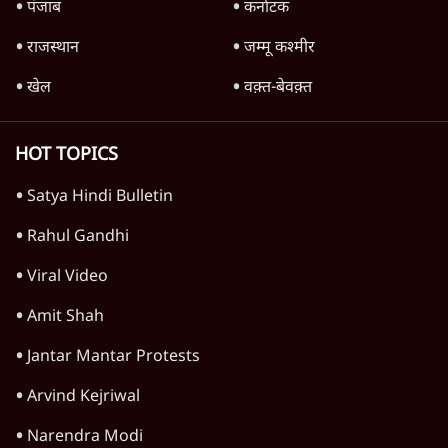
जंतर-मंतर पर युवा आक्रोश के बाद संघ की बेचैनी
क्यों बढ़ी? प्रो. अपूर्वानंद ने बताईं 5 बड़ी वजहें
7 Min
•
विश्लेषण
Advertisement
'महाराष्ट्र में गैर बीजेपी वोटरों के नामों को काटने की
बड़ी साज़िश'- रोहित पवार का आरोप
4 Min
•
महाराष्ट्र
राहुल गांधी ने कहा- अमित शाह ने ही छात्रों पर पैलेट
गन चलवाई, सरकार का आरोपों से इंकार
11 Min
•
देश
Advertisement
1224333