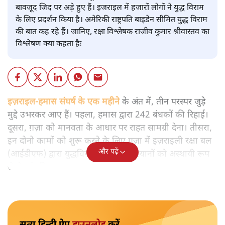
बावजूद जिद पर अड़े हुए हैं। इजराइल में हजारों लोगों ने युद्ध विराम
के लिए प्रदर्शन किया है। अमेरिकी राष्ट्रपति बाइडेन सीमित युद्ध विराम
की बात कह रहे हैं। जानिए, रक्षा विश्लेषक राजीव कुमार श्रीवास्तव का
विश्लेषण क्या कहता हैः
इज़राइल-हमास संघर्ष के एक महीने
के अंत में, तीन परस्पर जुड़े
मुद्दे उभरकर आए हैं। पहला, हमास द्वारा 242 बंधकों की रिहाई।
दूसरा, ग़ज़ा को मानवता के आधार पर राहत सामग्री देना। तीसरा,
इन दोनो कामों को शुरू करने के लिए ग़ज़ा में इज़राइली रक्षा बल
और पढ़ें
(आईडीएफ) द्वारा युद्धविराम या सैन्य अभियानों को अस्थायी रूप
से रोकने की आवश्यकता।
सत्य हिन्दी ऐप
डाउनलोड
करें