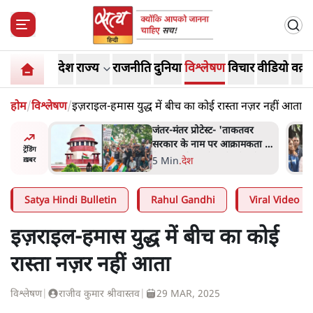
देश
राज्य
राजनीति
दुनिया
विश्लेषण
विचार
वीडियो
वक़्त
होम
/
विश्लेषण
/
इज़राइल-हमास युद्ध में बीच का कोई रास्ता नज़र नहीं आता
ाकतवर
जंतर मंतर प्रोटेस्ट: 'युवाओं को
रामकता न
प्रताड़ित किया जा रहा है, पर मोदी-
ट्रेंडिंग
ो सुने':
शाह में बोलने की हिम्मत नहीं'-
7 Min
.
देश
ख़बर
राहुल
Satya Hindi Bulletin
Rahul Gandhi
Viral Video
इज़राइल-हमास युद्ध में बीच का कोई
रास्ता नज़र नहीं आता
विश्लेषण
|
राजीव कुमार श्रीवास्तव
|
29 MAR, 2025