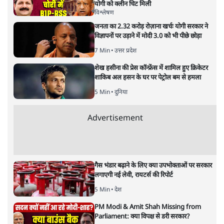
योगी को क्लीन चिट मिली
विश्लेषण
जनता का 2.32 करोड़ रोज़ाना खर्चः योगी सरकार ने
विज्ञापनों पर उड़ाने में मोदी 3.0 को भी पीछे छोड़ा
7 Min
•
उत्तर प्रदेश
शेख हसीना की प्रेस कॉन्फ्रेंस में शामिल हुए क्रिकेटर
शाकिब अल हसन के घर पर पेट्रोल बम से हमला
5 Min
•
दुनिया
Advertisement
गैस भंडार बढ़ाने के लिए क्या उपभोक्ताओं पर सरकार
लगाएगी नई लेवी, रायटर्स की रिपोर्ट
5 Min
•
देश
PM Modi & Amit Shah Missing from
Parliament: क्या विपक्ष से डरी सरकार?