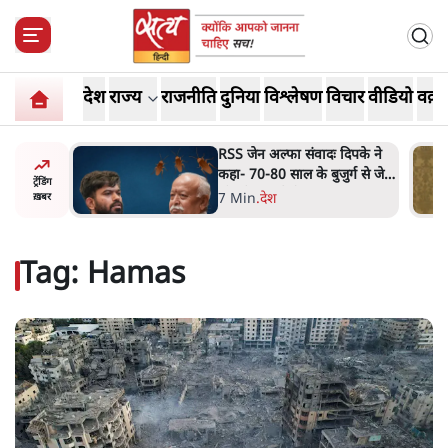
देश
राज्य
राजनीति
दुनिया
विश्लेषण
विचार
वीडियो
वक़्त
ीएम आवास
RSS जेन अल्फा संवादः दिपके ने
बैठे
कहा- 70-80 साल के बुजुर्ग से जेन
ट्रेंडिंग
जी को क्या मिलेगा
7 Min
.
देश
ख़बर
Tag:
Hamas