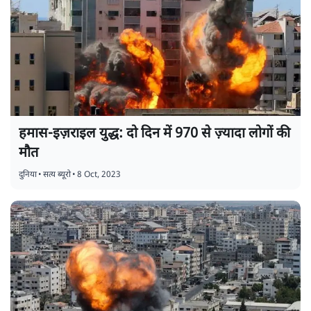
हमास-इज़राइल युद्ध: दो दिन में 970 से ज़्यादा लोगों की
मौत
दुनिया
•
सत्य ब्यूरो
•
8 Oct, 2023