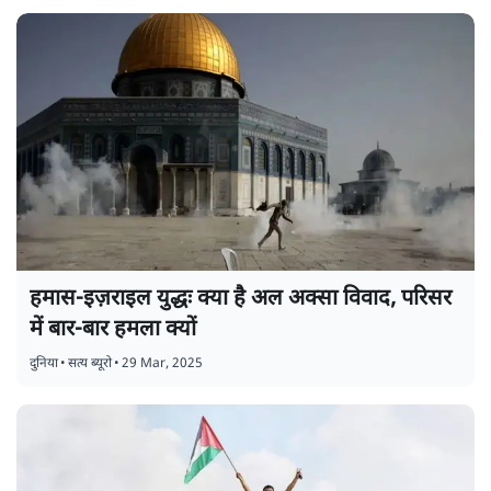
हमास-इज़राइल युद्धः क्या है अल अक्सा विवाद, परिसर
में बार-बार हमला क्यों
दुनिया
•
सत्य ब्यूरो
•
29 Mar, 2025