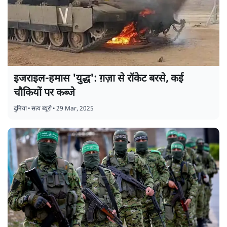
इजराइल-हमास 'युद्ध': ग़ज़ा से रॉकेट बरसे, कई
चौकियों पर कब्जे
दुनिया
•
सत्य ब्यूरो
•
29 Mar, 2025