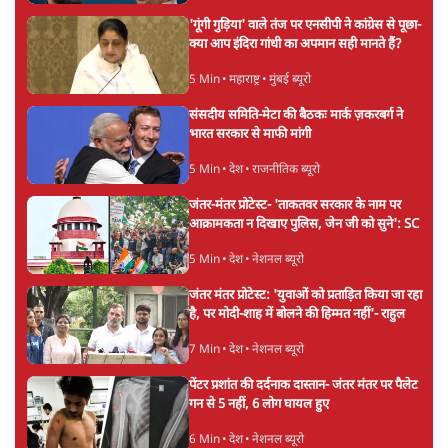
'गूंगी गुड़िया' वाले तंज पर एनसीपी ने कांग्रेस से पूछा-
क्या आप इंदिरा गांधी का अपमान सही मानते हैं?
5 Min
•
महाराष्ट्र
•
मुंबई ब्यूरो
संसदीय समिति-मेटा की बैठकः मार्क ज़करबर्ग ने
भारत सरकार से माफी मांगी
5 Min
•
देश
•
राजनीतिक ब्यूरो
जंतर-मंतर प्रोटेस्ट- 'ताकतवर सरकार के नाम पर
आक्रामकता न दिखाए पुलिस, जेन जी को सुने': SC
5 Min
•
देश
•
नेशनल ब्यूरो
जंतर मंतर प्रोटेस्ट: 'युवाओं को प्रताड़ित किया जा रहा
है, पर मोदी-शाह में बोलने की हिम्मत नहीं'- राहुल
7 Min
•
देश
•
नेशनल ब्यूरो
पेंटर प्रशांत की दर्दनाक दास्तान- जंतर मंतर पर पैलेट
गन से 5 नहीं, 6 लोग घायल हुए
6 Min
•
देश
•
नेशनल ब्यूरो