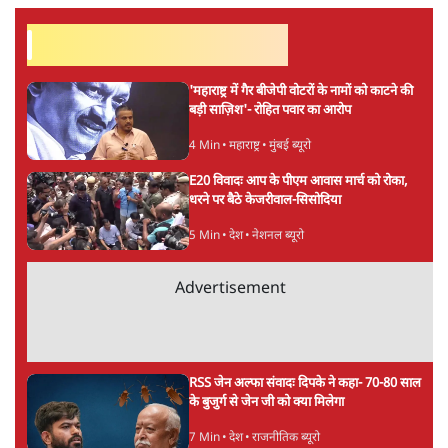
सर्वाधिक पढ़ी गयी खबरें
'महाराष्ट्र में गैर बीजेपी वोटरों के नामों को काटने की
बड़ी साज़िश'- रोहित पवार का आरोप
4 Min
•
महाराष्ट्र
•
मुंबई ब्यूरो
E20 विवादः आप के पीएम आवास मार्च को रोका,
धरने पर बैठे केजरीवाल-सिसोदिया
5 Min
•
देश
•
नेशनल ब्यूरो
Advertisement
RSS जेन अल्फा संवादः दिपके ने कहा- 70-80 साल
के बुजुर्ग से जेन जी को क्या मिलेगा
7 Min
•
देश
•
राजनीतिक ब्यूरो