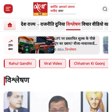
देश
राज्य
राजनीति
दुनिया
विश्लेषण
विचार
वीडियो
वक़्त
 के पीछे
'E20- दाल में काला नहीं, पूरी दाल
्टरकार्ड
ही काली; वाहनों को बरबाद कर
ट्रेंडिंग
र्चा
रहा है इथेनॉल': राहुल
5 Min
.
देश
ख़बर
Rahul Gandhi
Viral Video
Chhatron Ki Goonj
विश्लेषण