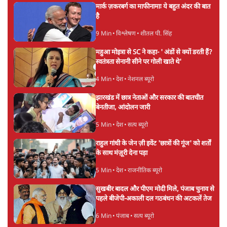
मार्क ज़करबर्ग का माफीनामाः ये बहुत अंदर की बात
है
9 Min
•
विश्लेषण
•
शीतल पी. सिंह
महुआ मोइत्रा से SC ने कहा- ' अंडों से क्यों डरती हैं?
स्वतंत्रता सेनानी सीने पर गोली खाते थे'
4 Min
•
देश
•
नेशनल ब्यूरो
झारखंड में छात्र नेताओं और सरकार की बातचीत
बेनतीजा, आंदोलन जारी
5 Min
•
देश
•
सत्य ब्यूरो
राहुल गांधी के जेन ज़ी इवेंट 'छात्रों की गूंज' को शर्तों
के साथ मंज़ूरी देना पड़ा
5 Min
•
देश
•
राजनीतिक ब्यूरो
सुखबीर बादल और पीएम मोदी मिले, पंजाब चुनाव से
पहले बीजेपी-अकाली दल गठबंधन की अटकलें तेज
6 Min
•
पंजाब
•
सत्य ब्यूरो