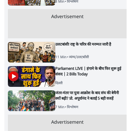
8 Min
•
विश्लेषण
Advertisement
उलटबांसीः राष्ट्र के चरित्र की मरम्मत जारी है
11 Min
•
व्यंग्य/उलटबाँसी
Parliament LIVE | हंगामे के बीच फिर शुरू हुई
संसद | 2 Bills Today
दिल्ली
जंतर-मंतर पर युवा आक्रोश के बाद संघ की बेचैनी
क्यों बढ़ी? प्रो. अपूर्वानंद ने बताईं 5 बड़ी वजहें
7 Min
•
विश्लेषण
Advertisement