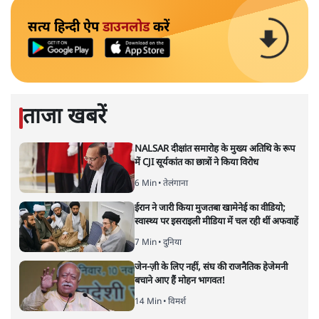
सत्य हिन्दी ऐप
डाउनलोड
करें
ताजा खबरें
NALSAR दीक्षांत समारोह के मुख्य अतिथि के रूप
में CJI सूर्यकांत का छात्रों ने किया विरोध
6 Min
•
तेलंगाना
ईरान ने जारी किया मुजतबा खामेनेई का वीडियो;
स्वास्थ्य पर इसराइली मीडिया में चल रही थीं अफवाहें
7 Min
•
दुनिया
जेन-ज़ी के लिए नहीं, संघ की राजनैतिक हेजेमनी
बचाने आए हैं मोहन भागवत!
14 Min
•
विमर्श