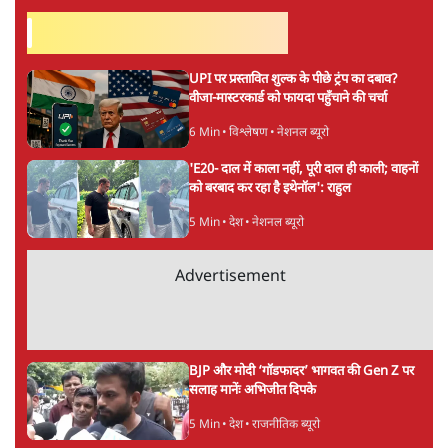
सर्वाधिक पढ़ी गयी खबरें
UPI पर प्रस्तावित शुल्क के पीछे ट्रंप का दबाव?
वीजा-मास्टरकार्ड को फायदा पहुँचाने की चर्चा
6 Min
•
विश्लेषण
•
नेशनल ब्यूरो
'E20- दाल में काला नहीं, पूरी दाल ही काली; वाहनों
को बरबाद कर रहा है इथेनॉल': राहुल
5 Min
•
देश
•
नेशनल ब्यूरो
Advertisement
BJP और मोदी ‘गॉडफादर’ भागवत की Gen Z पर
सलाह मानेंः अभिजीत दिपके
5 Min
•
देश
•
राजनीतिक ब्यूरो