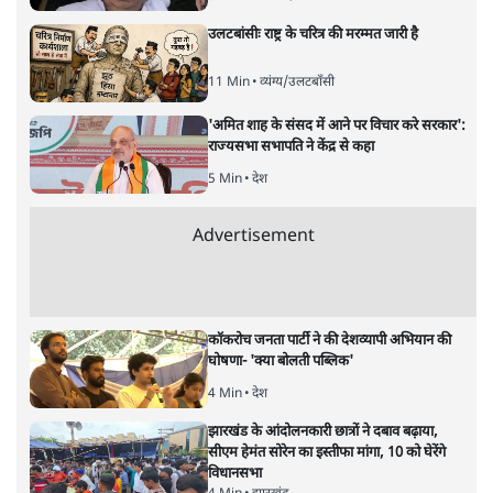
उलटबांसीः राष्ट्र के चरित्र की मरम्मत जारी है
11 Min
•
व्यंग्य/उलटबाँसी
'अमित शाह के संसद में आने पर विचार करे सरकार':
राज्यसभा सभापति ने केंद्र से कहा
5 Min
•
देश
Advertisement
कॉकरोच जनता पार्टी ने की देशव्यापी अभियान की
घोषणा- 'क्या बोलती पब्लिक'
4 Min
•
देश
झारखंड के आंदोलनकारी छात्रों ने दबाव बढ़ाया,
सीएम हेमंत सोरेन का इस्तीफा मांगा, 10 को घेरेंगे
विधानसभा