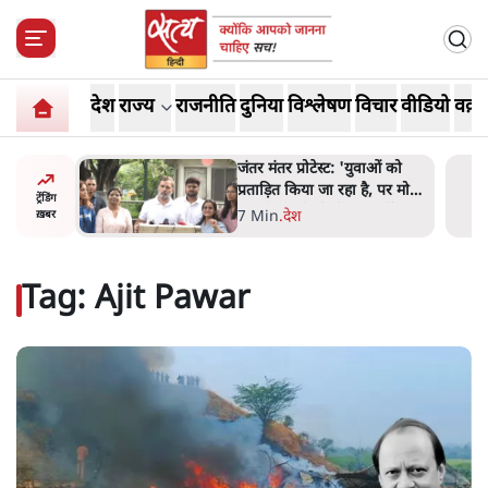
देश
राज्य
राजनीति
दुनिया
विश्लेषण
विचार
वीडियो
वक़्त
ाओं को
पेंटर प्रशांत की दर्दनाक दास्तान-
ै, पर मोदी-
जंतर मंतर पर पैलेट गन से 5 नहीं,
ट्रेंडिंग
 नहीं'-
6 लोग घायल हुए
6 Min
.
देश
ख़बर
Tag:
Ajit Pawar