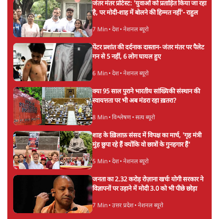
जंतर मंतर प्रोटेस्ट: 'युवाओं को प्रताड़ित किया जा रहा
है, पर मोदी-शाह में बोलने की हिम्मत नहीं'- राहुल
7 Min
•
देश
•
नेशनल ब्यूरो
पेंटर प्रशांत की दर्दनाक दास्तान- जंतर मंतर पर पैलेट
गन से 5 नहीं, 6 लोग घायल हुए
6 Min
•
देश
•
नेशनल ब्यूरो
क्या 95 साल पुराने भारतीय सांख्यिकी संस्थान की
स्वायत्तता पर भी अब मंडरा रहा ख़तरा?
8 Min
•
विश्लेषण
•
सत्य ब्यूरो
शाह के ख़िलाफ़ संसद में विपक्ष का मार्च, 'गृह मंत्री
मुंह छुपा रहे हैं क्योंकि वो छात्रों के गुनहगार हैं'
5 Min
•
देश
•
नेशनल ब्यूरो
जनता का 2.32 करोड़ रोज़ाना खर्चः योगी सरकार ने
विज्ञापनों पर उड़ाने में मोदी 3.0 को भी पीछे छोड़ा
7 Min
•
उत्तर प्रदेश
•
नेशनल ब्यूरो