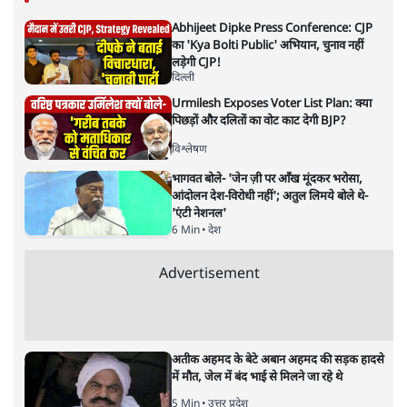
Abhijeet Dipke Press Conference: CJP
का 'Kya Bolti Public' अभियान, चुनाव नहीं
लड़ेगी CJP!
दिल्ली
Urmilesh Exposes Voter List Plan: क्या
पिछड़ों और दलितों का वोट काट देगी BJP?
विश्लेषण
भागवत बोले- 'जेन ज़ी पर आँख मूंदकर भरोसा,
आंदोलन देश-विरोधी नहीं'; अतुल लिमये बोले थे-
'एंटी नेशनल'
6 Min
•
देश
Advertisement
अतीक अहमद के बेटे अबान अहमद की सड़क हादसे
में मौत, जेल में बंद भाई से मिलने जा रहे थे
5 Min
•
उत्तर प्रदेश