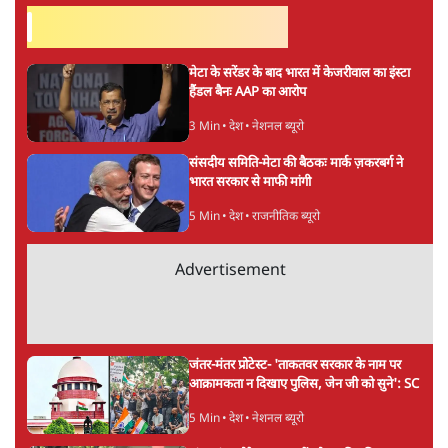
सर्वाधिक पढ़ी गयी खबरें
मेटा के सरेंडर के बाद भारत में केजरीवाल का इंस्टा
हैंडल बैनः AAP का आरोप
3 Min
•
देश
•
नेशनल ब्यूरो
संसदीय समिति-मेटा की बैठकः मार्क ज़करबर्ग ने
भारत सरकार से माफी मांगी
5 Min
•
देश
•
राजनीतिक ब्यूरो
Advertisement
जंतर-मंतर प्रोटेस्ट- 'ताकतवर सरकार के नाम पर
आक्रामकता न दिखाए पुलिस, जेन जी को सुने': SC
5 Min
•
देश
•
नेशनल ब्यूरो