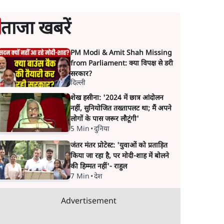
ताजा खबरें
PM Modi & Amit Shah Missing
from Parliament: क्या विपक्ष से डरी
सरकार?
दिल्ली
शेख हसीना: '2024 में छात्र आंदोलन
नहीं, सुनियोजित तख्तापलट था; मैं अपने
लोगों के पास जरूर लौटूंगी'
5 Min
•
दुनिया
जंतर मंतर प्रोटेस्ट: 'युवाओं को प्रताड़ित
किया जा रहा है, पर मोदी-शाह में बोलने
की हिम्मत नहीं'- राहुल
7 Min
•
देश
Advertisement