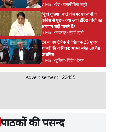
7 Min
•
देश
•
राजनीतिक ब्यूरो
'गूंगी गुड़िया' वाले तंज पर एनसीपी ने
कांग्रेस से पूछा- क्या आप इंदिरा गांधी का
अपमान सही मानते हैं?
5 Min
•
महाराष्ट्र
•
मुंबई ब्यूरो
ट्रंप के नए टैरिफ के खिलाफ 25 यूएस
राज्यों की याचिका; भारत समेत 60 देश
प्रभावित
4 Min
•
दुनिया
•
विदेश डेस्क
Advertisement
122455
पाठकों की पसन्द