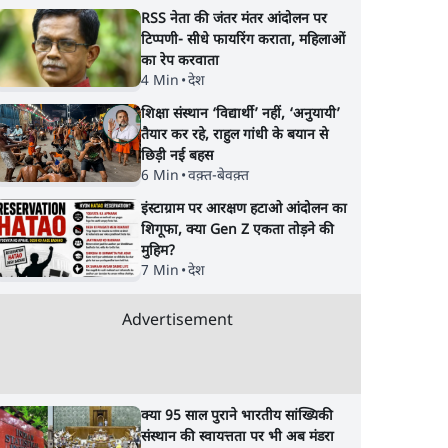
RSS नेता की जंतर मंतर आंदोलन पर
टिप्पणी- सीधे फायरिंग कराता, महिलाओं
का रेप करवाता
4 Min
•
देश
शिक्षा संस्थान ‘विद्यार्थी’ नहीं, ‘अनुयायी’
तैयार कर रहे, राहुल गांधी के बयान से
छिड़ी नई बहस
6 Min
•
वक़्त-बेवक़्त
इंस्टाग्राम पर आरक्षण हटाओ आंदोलन का
शिगूफा, क्या Gen Z एकता तोड़ने की
मुहिम?
7 Min
•
देश
Advertisement
क्या 95 साल पुराने भारतीय सांख्यिकी
संस्थान की स्वायत्तता पर भी अब मंडरा