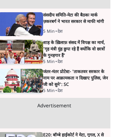
संसदीय समिति-मेटा की बैठकः मार्क
ज़करबर्ग ने भारत सरकार से माफी मांगी
5 Min
•
देश
शाह के ख़िलाफ़ संसद में विपक्ष का मार्च,
'गृह मंत्री मुंह छुपा रहे हैं क्योंकि वो छात्रों
के गुनहगार हैं'
5 Min
•
देश
जंतर-मंतर प्रोटेस्ट- 'ताकतवर सरकार के
नाम पर आक्रामकता न दिखाए पुलिस, जेन
जी को सुने': SC
5 Min
•
देश
Advertisement
E20: बॉम्बे हाईकोर्ट ने मेटा, गूगल, X से