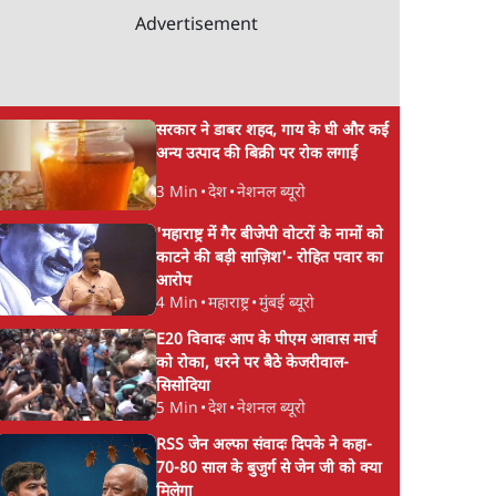
Advertisement
सरकार ने डाबर शहद, गाय के घी और कई
अन्य उत्पाद की बिक्री पर रोक लगाई
3 Min
•
देश
•
नेशनल ब्यूरो
'महाराष्ट्र में गैर बीजेपी वोटरों के नामों को
काटने की बड़ी साज़िश'- रोहित पवार का
आरोप
4 Min
•
महाराष्ट्र
•
मुंबई ब्यूरो
E20 विवादः आप के पीएम आवास मार्च
को रोका, धरने पर बैठे केजरीवाल-
सिसोदिया
5 Min
•
देश
•
नेशनल ब्यूरो
RSS जेन अल्फा संवादः दिपके ने कहा-
70-80 साल के बुजुर्ग से जेन जी को क्या
मिलेगा