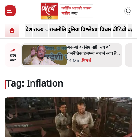
देश
राज्य
राजनीति
दुनिया
विश्लेषण
विचार
वीडियो
वक़्त
ंघ की
भारत में मेटा की 'अवैध सेंसरशिप'
े आए हैं
बढ़ी, एक्टिविस्ट टेलीग्राम की तरफ
ट्रेंडिंग
मुड़े
11 Min
.
देश
ख़बर
Tag:
Inflation