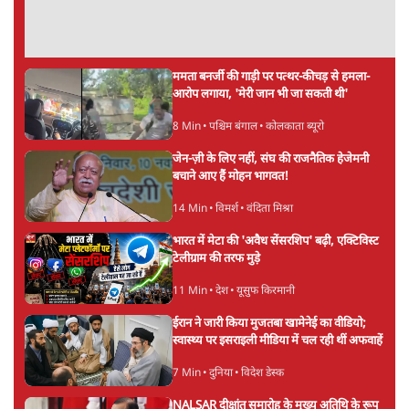
ममता बनर्जी की गाड़ी पर पत्थर-कीचड़ से हमला-
आरोप लगाया, 'मेरी जान भी जा सकती थी'
8 Min
•
पश्चिम बंगाल
•
कोलकाता ब्यूरो
जेन-ज़ी के लिए नहीं, संघ की राजनैतिक हेजेमनी
बचाने आए हैं मोहन भागवत!
14 Min
•
विमर्श
•
वंदिता मिश्रा
भारत में मेटा की 'अवैध सेंसरशिप' बढ़ी, एक्टिविस्ट
टेलीग्राम की तरफ मुड़े
11 Min
•
देश
•
यूसुफ किरमानी
ईरान ने जारी किया मुजतबा खामेनेई का वीडियो;
स्वास्थ्य पर इसराइली मीडिया में चल रही थीं अफवाहें
7 Min
•
दुनिया
•
विदेश डेस्क
NALSAR दीक्षांत समारोह के मुख्य अतिथि के रूप