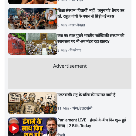
7 Min
•
उत्तर प्रदेश
शिक्षा संस्थान ‘विद्यार्थी’ नहीं, ‘अनुयायी’ तैयार कर
रहे, राहुल गांधी के बयान से छिड़ी नई बहस
6 Min
•
वक़्त-बेवक़्त
क्या 95 साल पुराने भारतीय सांख्यिकी संस्थान की
स्वायत्तता पर भी अब मंडरा रहा ख़तरा?
8 Min
•
विश्लेषण
Advertisement
उलटबांसीः राष्ट्र के चरित्र की मरम्मत जारी है
11 Min
•
व्यंग्य/उलटबाँसी
Parliament LIVE | हंगामे के बीच फिर शुरू हुई
संसद | 2 Bills Today
दिल्ली