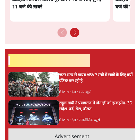
11 बजे की ख़बरें
बजे की ख़बरें
सर्वाधिक पढ़ी गयी खबरें
जंतर मंतर से गायब ABVP रांची में छात्रों के लिए क्यों
प्रोटेस्ट कर रही है
6 Min
•
देश
•
सत्य ब्यूरो
राहुल गांधी ने प्रयागराज में जेन ज़ी को झकझोरा- 3D
संदेश- दर्द, डेटा, दौलत
6 Min
•
देश
•
राजनीतिक ब्यूरो
Advertisement