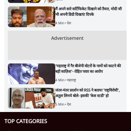
मैं अपने सारे सर्टिफिकेट दिखाने को तैयार, मोदी जी
भी अपनी डिग्री दिखाएंः दिपके
4 Min
•
देश
Advertisement
'महाराष्ट्र में गैर बीजेपी वोटरों के नामों को काटने की
बड़ी साज़िश'- रोहित पवार का आरोप
4 Min
•
महाराष्ट्र
जंतर-मंतर प्रदर्शन को RSS ने बताया 'राष्ट्रविरोधी',
अतुल लिमये बोले- इसकी 'केस स्टडी' हो
5 Min
•
देश
TOP CATEGORIES