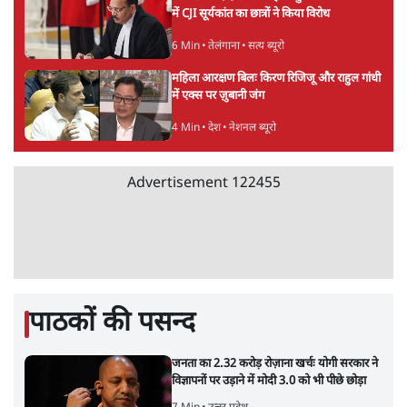
में CJI सूर्यकांत का छात्रों ने किया विरोध
6 Min
•
तेलंगाना
•
सत्य ब्यूरो
महिला आरक्षण बिलः किरण रिजिजू और राहुल गांधी
में एक्स पर ज़ुबानी जंग
4 Min
•
देश
•
नेशनल ब्यूरो
Advertisement
122455
पाठकों की पसन्द
जनता का 2.32 करोड़ रोज़ाना खर्चः योगी सरकार ने
विज्ञापनों पर उड़ाने में मोदी 3.0 को भी पीछे छोड़ा