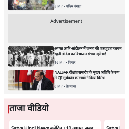
8 Min
•
पश्चिम बंगाल
Advertisement
अगस्त क्रांति आंदोलन में जनता की एकजुटता कायम
रहती तो देश का विभाजन संभव नहीं था!
16 Min
•
विचार
NALSAR दीक्षांत समारोह के मुख्य अतिथि के रूप
में CJI सूर्यकांत का छात्रों ने किया विरोध
6 Min
•
तेलंगाना
ताजा वीडियो
Satya Hindi News बुलेटिन । 10 अगस्त, सुबह
Satya Hindi