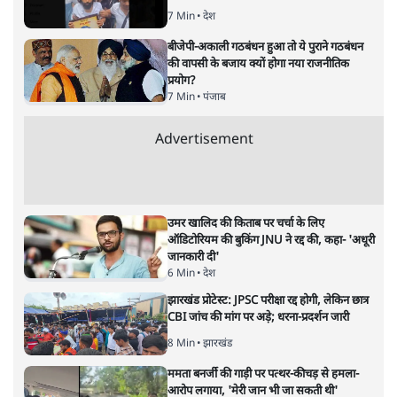
7 Min
•
देश
बीजेपी-अकाली गठबंधन हुआ तो ये पुराने गठबंधन
की वापसी के बजाय क्यों होगा नया राजनीतिक
प्रयोग?
7 Min
•
पंजाब
Advertisement
उमर खालिद की किताब पर चर्चा के लिए
ऑडिटोरियम की बुकिंग JNU ने रद्द की, कहा- 'अधूरी
जानकारी दी'
6 Min
•
देश
झारखंड प्रोटेस्ट: JPSC परीक्षा रद्द होगी, लेकिन छात्र
CBI जांच की मांग पर अड़े; धरना-प्रदर्शन जारी
8 Min
•
झारखंड
ममता बनर्जी की गाड़ी पर पत्थर-कीचड़ से हमला-
आरोप लगाया, 'मेरी जान भी जा सकती थी'