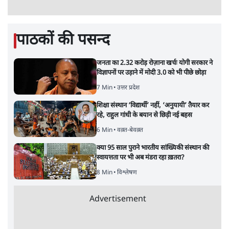
पाठकों की पसन्द
जनता का 2.32 करोड़ रोज़ाना खर्चः योगी सरकार ने
विज्ञापनों पर उड़ाने में मोदी 3.0 को भी पीछे छोड़ा
7 Min
•
उत्तर प्रदेश
शिक्षा संस्थान ‘विद्यार्थी’ नहीं, ‘अनुयायी’ तैयार कर
रहे, राहुल गांधी के बयान से छिड़ी नई बहस
6 Min
•
वक़्त-बेवक़्त
क्या 95 साल पुराने भारतीय सांख्यिकी संस्थान की
स्वायत्तता पर भी अब मंडरा रहा ख़तरा?
8 Min
•
विश्लेषण
Advertisement