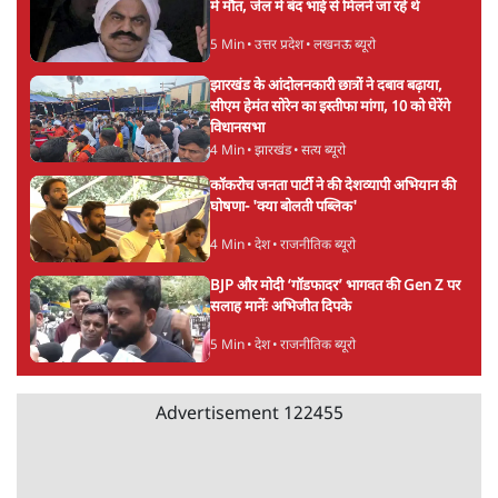
में मौत, जेल में बंद भाई से मिलने जा रहे थे
5 Min
•
उत्तर प्रदेश
•
लखनऊ ब्यूरो
झारखंड के आंदोलनकारी छात्रों ने दबाव बढ़ाया,
सीएम हेमंत सोरेन का इस्तीफा मांगा, 10 को घेरेंगे
विधानसभा
4 Min
•
झारखंड
•
सत्य ब्यूरो
कॉकरोच जनता पार्टी ने की देशव्यापी अभियान की
घोषणा- 'क्या बोलती पब्लिक'
4 Min
•
देश
•
राजनीतिक ब्यूरो
BJP और मोदी ‘गॉडफादर’ भागवत की Gen Z पर
सलाह मानेंः अभिजीत दिपके
5 Min
•
देश
•
राजनीतिक ब्यूरो
Advertisement
122455