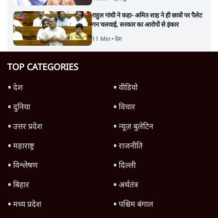
राहुल गांधी ने कहा- अमित शाह ने ही छात्रों पर पैलेट
गन चलवाई, सरकार का आरोपों से इंकार
11 Min
•
देश
TOP CATEGORIES
देश
वीडियो
दुनिया
विचार
उत्तर प्रदेश
न्यूज़ बुलेटिन
महाराष्ट्र
राजनीति
विश्लेषण
दिल्ली
बिहार
अर्थतंत्र
मध्य प्रदेश
पश्चिम बंगाल