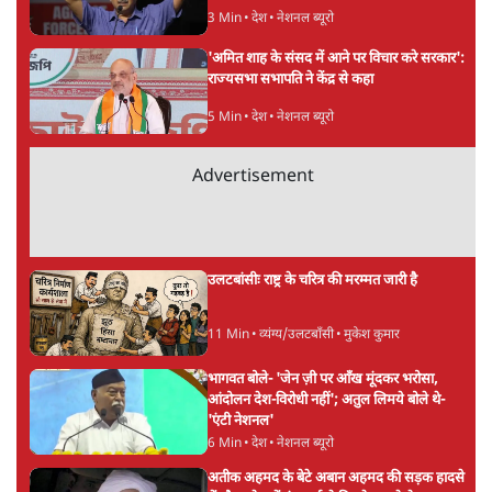
3 Min
•
देश
•
नेशनल ब्यूरो
'अमित शाह के संसद में आने पर विचार करे सरकार':
राज्यसभा सभापति ने केंद्र से कहा
5 Min
•
देश
•
नेशनल ब्यूरो
Advertisement
उलटबांसीः राष्ट्र के चरित्र की मरम्मत जारी है
11 Min
•
व्यंग्य/उलटबाँसी
•
मुकेश कुमार
भागवत बोले- 'जेन ज़ी पर आँख मूंदकर भरोसा,
आंदोलन देश-विरोधी नहीं'; अतुल लिमये बोले थे-
'एंटी नेशनल'
6 Min
•
देश
•
नेशनल ब्यूरो
अतीक अहमद के बेटे अबान अहमद की सड़क हादसे