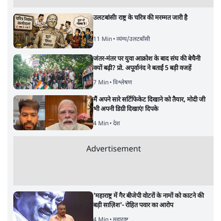
उलटबांसीः राष्ट्र के चरित्र की मरम्मत जारी है
11 Min
•
व्यंग्य/उलटबाँसी
जंतर-मंतर पर युवा आक्रोश के बाद संघ की बेचैनी
क्यों बढ़ी? प्रो. अपूर्वानंद ने बताईं 5 बड़ी वजहें
7 Min
•
विश्लेषण
मैं अपने सारे सर्टिफिकेट दिखाने को तैयार, मोदी जी
भी अपनी डिग्री दिखाएंः दिपके
4 Min
•
देश
Advertisement
'महाराष्ट्र में गैर बीजेपी वोटरों के नामों को काटने की
बड़ी साज़िश'- रोहित पवार का आरोप
4 Min
•
महाराष्ट्र