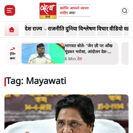
देश
राज्य
राजनीति
दुनिया
विश्लेषण
विचार
वीडियो
वक़्त
 पर आँख
अतीक अहमद के बेटे अबान अहमद
 देश-
की सड़क हादसे में मौत, जेल में बंद
ट्रेंडिंग
ये बोले थे-
भाई से मिलने जा रहे थे
5 Min
.
उत्तर प्रदेश
ख़बर
Tag:
Mayawati