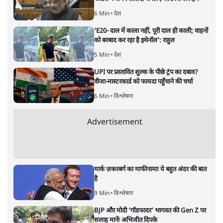
6 Min
•
देश
'E20- दाल में काला नहीं, पूरी दाल ही काली; वाहनों
को बरबाद कर रहा है इथेनॉल': राहुल
5 Min
•
देश
UPI पर प्रस्तावित शुल्क के पीछे ट्रंप का दबाव?
वीजा-मास्टरकार्ड को फायदा पहुँचाने की चर्चा
6 Min
•
विश्लेषण
Advertisement
मार्क ज़करबर्ग का माफीनामाः ये बहुत अंदर की बात
है
9 Min
•
विश्लेषण
BJP और मोदी ‘गॉडफादर’ भागवत की Gen Z पर
सलाह मानेंः अभिजीत दिपके