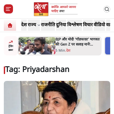
देश
राज्य
राजनीति
दुनिया
विश्लेषण
विचार
वीडियो
वक़्त
पूरी दाल
BJP और मोदी ‘गॉडफादर’ भागवत
ाद कर
की Gen Z पर सलाह मानेंः
ट्रेंडिंग
अभिजीत दिपके
5 Min
.
देश
ख़बर
Tag:
Priyadarshan