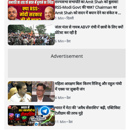
राज्यसभा सभापति का Amit Shah को बुलावा!
RSS-Modi Govt की चाल? Chairman का
Amit Shah को सदन में बयान देने का संकेत क्यों?
Senior journalist Vinod Agnihotri ने इसे
1 Min
•
दिल्ली
Modi Government और RSS की संभावित
जंतर मंतर से गायब ABVP रांची में छात्रों के लिए क्यों
strategy से जोड़कर बड़ा सवाल उठाया है।
प्रोटेस्ट कर रही है
6 Min
•
देश
Advertisement
महिला आरक्षण बिलः किरण रिजिजू और राहुल गांधी
में एक्स पर ज़ुबानी जंग
4 Min
•
देश
भारत में मेटा की 'अवैध सेंसरशिप' बढ़ी, एक्टिविस्ट
टेलीग्राम की तरफ मुड़े
11 Min
•
देश