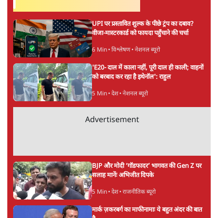
सर्वाधिक पढ़ी गयी खबरें
UPI पर प्रस्तावित शुल्क के पीछे ट्रंप का दबाव?
वीजा-मास्टरकार्ड को फायदा पहुँचाने की चर्चा
6 Min
•
विश्लेषण
•
नेशनल ब्यूरो
'E20- दाल में काला नहीं, पूरी दाल ही काली; वाहनों
को बरबाद कर रहा है इथेनॉल': राहुल
5 Min
•
देश
•
नेशनल ब्यूरो
Advertisement
BJP और मोदी ‘गॉडफादर’ भागवत की Gen Z पर
सलाह मानेंः अभिजीत दिपके
5 Min
•
देश
•
राजनीतिक ब्यूरो
मार्क ज़करबर्ग का माफीनामाः ये बहुत अंदर की बात