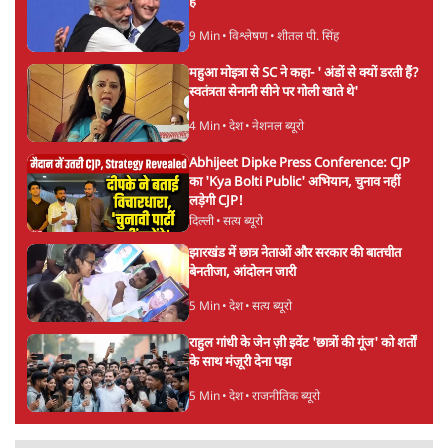
है
9 Min
•
विश्लेषण
•
शीतल पी. सिंह
महुआ मोइत्रा से SC ने कहा- ' अंडों से क्यों डरती हैं?
स्वतंत्रता सेनानी सीने पर गोली खाते थे'
4 Min
•
देश
•
नेशनल ब्यूरो
Abhijeet Dipke Press Conference: CJP
का 'Kya Bolti Public' अभियान, चुनाव नहीं
लड़ेगी CJP!
दिल्ली
•
सत्य ब्यूरो
झारखंड में छात्र नेताओं और सरकार की बातचीत
बेनतीजा, आंदोलन जारी
5 Min
•
देश
•
सत्य ब्यूरो
राहुल गांधी के जेन ज़ी इवेंट 'छात्रों की गूंज' को शर्तों
के साथ मंज़ूरी देना पड़ा
5 Min
•
देश
•
राजनीतिक ब्यूरो