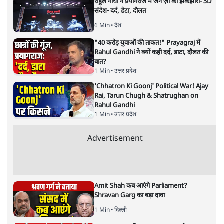
राहुल गांधी ने प्रयागराज में जेन ज़ी को झकझोरा- 3D
संदेश- दर्द, डेटा, दौलत
6 Min
•
देश
"40 करोड़ युवाओं की ताकत!" Prayagraj में
Rahul Gandhi ने क्यों कही दर्द, डाटा, दौलत की
बात?
1 Min
•
उत्तर प्रदेश
'Chhatron Ki Goonj' Political War! Ajay
Rai, Tarun Chugh & Shatrughan on
Rahul Gandhi
1 Min
•
उत्तर प्रदेश
Advertisement
Amit Shah कब आएंगे Parliament?
Shravan Garg का बड़ा दावा
1 Min
•
दिल्ली