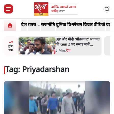
देश
राज्य
राजनीति
दुनिया
विश्लेषण
विचार
वीडियो
वक़्त
र’ भागवत
मार्क ज़करबर्ग का माफीनामाः ये
ेंः
बहुत अंदर की बात है
ट्रेंडिंग
9 Min
.
विश्लेषण
ख़बर
Tag:
Priyadarshan