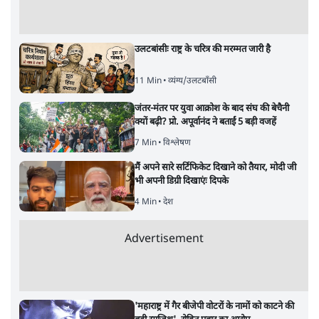
उलटबांसीः राष्ट्र के चरित्र की मरम्मत जारी है
11 Min
•
व्यंग्य/उलटबाँसी
जंतर-मंतर पर युवा आक्रोश के बाद संघ की बेचैनी
क्यों बढ़ी? प्रो. अपूर्वानंद ने बताईं 5 बड़ी वजहें
7 Min
•
विश्लेषण
मैं अपने सारे सर्टिफिकेट दिखाने को तैयार, मोदी जी
भी अपनी डिग्री दिखाएंः दिपके
4 Min
•
देश
Advertisement
'महाराष्ट्र में गैर बीजेपी वोटरों के नामों को काटने की