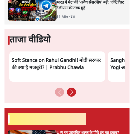
भारत में मेटा की 'अवैध सेंसरशिप' बढ़ी, एक्टिविस्ट
टेलीग्राम की तरफ मुड़े
11 Min
•
देश
ताजा वीडियो
Soft Stance on Rahul Gandhi! मोदी सरकार
Sangh Par
की क्या है मजबूरी? | Prabhu Chawla
Yogi आपस में 
सर्वाधिक पढ़ी गयी खबरें
UPI पर प्रस्तावित शुल्क के पीछे ट्रंप का दबाव?