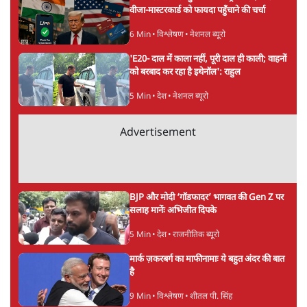
वीजा-मास्टरकार्ड को फायदा पहुँचाने की चर्चा
6 Min
•
विश्लेषण
•
नेशनल ब्यूरो
'E20- दाल में काला नहीं, पूरी दाल ही काली; वाहनों
को बरबाद कर रहा है इथेनॉल': राहुल
5 Min
•
देश
•
नेशनल ब्यूरो
Advertisement
BJP और मोदी ‘गॉडफादर’ भागवत की Gen Z पर
सलाह मानेंः अभिजीत दिपके
5 Min
•
देश
•
राजनीतिक ब्यूरो
मार्क ज़करबर्ग का माफीनामाः ये बहुत अंदर की बात
है
9 Min
•
विश्लेषण
•
शीतल पी. सिंह