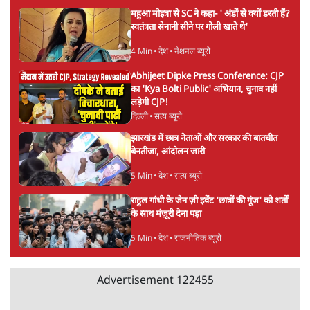
महुआ मोइत्रा से SC ने कहा- ' अंडों से क्यों डरती हैं?
स्वतंत्रता सेनानी सीने पर गोली खाते थे'
4 Min
•
देश
•
नेशनल ब्यूरो
Abhijeet Dipke Press Conference: CJP
का 'Kya Bolti Public' अभियान, चुनाव नहीं
लड़ेगी CJP!
दिल्ली
•
सत्य ब्यूरो
झारखंड में छात्र नेताओं और सरकार की बातचीत
बेनतीजा, आंदोलन जारी
5 Min
•
देश
•
सत्य ब्यूरो
राहुल गांधी के जेन ज़ी इवेंट 'छात्रों की गूंज' को शर्तों
के साथ मंज़ूरी देना पड़ा
5 Min
•
देश
•
राजनीतिक ब्यूरो
Advertisement
122455