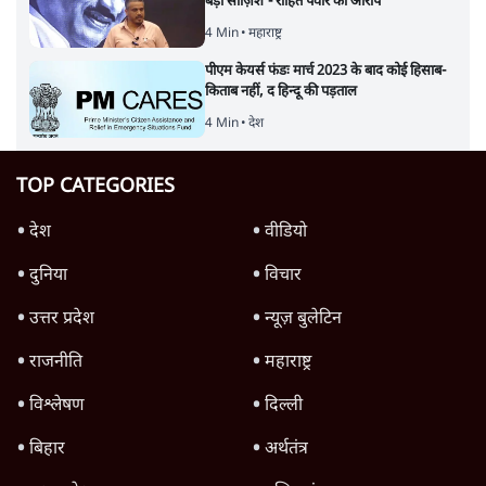
बड़ी साज़िश'- रोहित पवार का आरोप
4 Min
•
महाराष्ट्र
पीएम केयर्स फंडः मार्च 2023 के बाद कोई हिसाब-
किताब नहीं, द हिन्दू की पड़ताल
4 Min
•
देश
TOP CATEGORIES
देश
वीडियो
दुनिया
विचार
उत्तर प्रदेश
न्यूज़ बुलेटिन
राजनीति
महाराष्ट्र
विश्लेषण
दिल्ली
बिहार
अर्थतंत्र