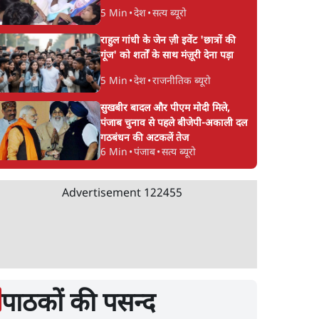
5 Min
•
देश
•
सत्य ब्यूरो
राहुल गांधी के जेन ज़ी इवेंट 'छात्रों की
गूंज' को शर्तों के साथ मंज़ूरी देना पड़ा
5 Min
•
देश
•
राजनीतिक ब्यूरो
सुखबीर बादल और पीएम मोदी मिले,
पंजाब चुनाव से पहले बीजेपी-अकाली दल
गठबंधन की अटकलें तेज
6 Min
•
पंजाब
•
सत्य ब्यूरो
Advertisement
122455
पाठकों की पसन्द