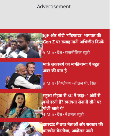
Advertisement
BJP और मोदी ‘गॉडफादर’ भागवत की
Gen Z पर सलाह मानेंः अभिजीत दिपके
5 Min
•
देश
•
राजनीतिक ब्यूरो
मार्क ज़करबर्ग का माफीनामाः ये बहुत
अंदर की बात है
9 Min
•
विश्लेषण
•
शीतल पी. सिंह
महुआ मोइत्रा से SC ने कहा- ' अंडों से
क्यों डरती हैं? स्वतंत्रता सेनानी सीने पर
गोली खाते थे'
4 Min
•
देश
•
नेशनल ब्यूरो
झारखंड में छात्र नेताओं और सरकार की
बातचीत बेनतीजा, आंदोलन जारी