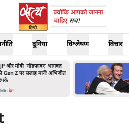
जनीति
दुनिया
विश्लेषण
विचार
ार्क ज़करबर्ग का माफीनामाः ये बहुत
ंदर की बात है
 Min
.
विश्लेषण
t