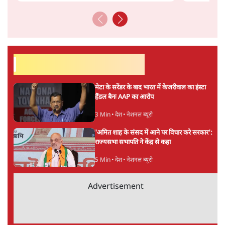
सर्वाधिक पढ़ी गयी खबरें
मेटा के सरेंडर के बाद भारत में केजरीवाल का इंस्टा
हैंडल बैनः AAP का आरोप
3 Min
•
देश
•
नेशनल ब्यूरो
'अमित शाह के संसद में आने पर विचार करे सरकार':
राज्यसभा सभापति ने केंद्र से कहा
5 Min
•
देश
•
नेशनल ब्यूरो
Advertisement