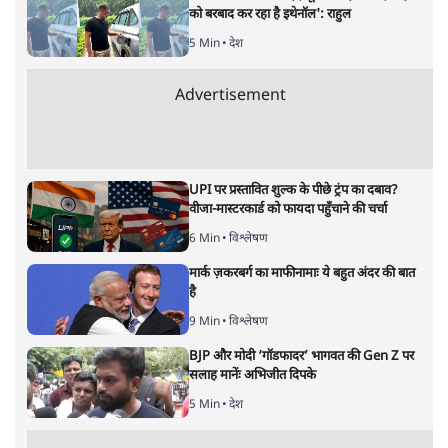
को बरबाद कर रहा है इथेनॉल': राहुल
5 Min
•
देश
Advertisement
UPI पर प्रस्तावित शुल्क के पीछे ट्रंप का दबाव?
वीजा-मास्टरकार्ड को फायदा पहुँचाने की चर्चा
6 Min
•
विश्लेषण
मार्क ज़करबर्ग का माफीनामाः ये बहुत अंदर की बात
है
9 Min
•
विश्लेषण
BJP और मोदी ‘गॉडफादर’ भागवत की Gen Z पर
सलाह मानेंः अभिजीत दिपके
5 Min
•
देश