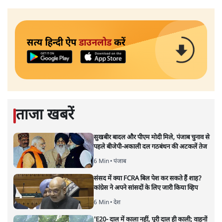
सत्य हिन्दी ऐप
डाउनलोड
करें
ताजा खबरें
सुखबीर बादल और पीएम मोदी मिले, पंजाब चुनाव से
पहले बीजेपी-अकाली दल गठबंधन की अटकलें तेज
6 Min
•
पंजाब
संसद में क्या FCRA बिल पेश कर सकते हैं शाह?
कांग्रेस ने अपने सांसदों के लिए जारी किया व्हिप
6 Min
•
देश
'E20- दाल में काला नहीं, पूरी दाल ही काली; वाहनों