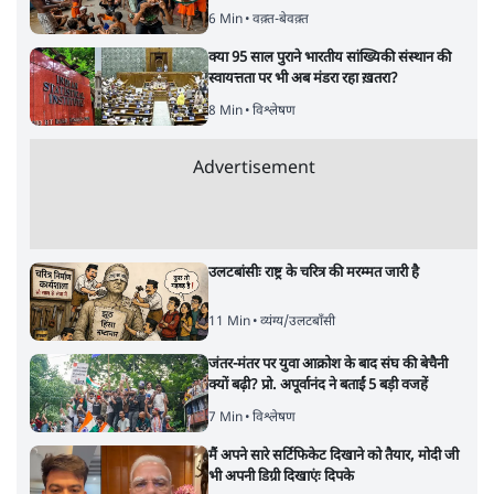
6 Min
•
वक़्त-बेवक़्त
क्या 95 साल पुराने भारतीय सांख्यिकी संस्थान की
स्वायत्तता पर भी अब मंडरा रहा ख़तरा?
8 Min
•
विश्लेषण
Advertisement
उलटबांसीः राष्ट्र के चरित्र की मरम्मत जारी है
11 Min
•
व्यंग्य/उलटबाँसी
जंतर-मंतर पर युवा आक्रोश के बाद संघ की बेचैनी
क्यों बढ़ी? प्रो. अपूर्वानंद ने बताईं 5 बड़ी वजहें
7 Min
•
विश्लेषण
मैं अपने सारे सर्टिफिकेट दिखाने को तैयार, मोदी जी
भी अपनी डिग्री दिखाएंः दिपके