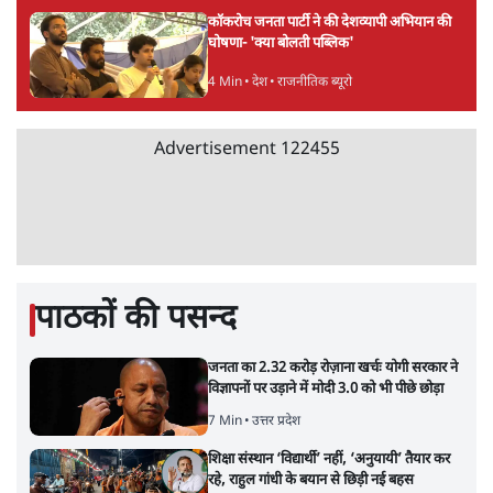
कॉकरोच जनता पार्टी ने की देशव्यापी अभियान की
घोषणा- 'क्या बोलती पब्लिक'
4 Min
•
देश
•
राजनीतिक ब्यूरो
Advertisement
122455
पाठकों की पसन्द
जनता का 2.32 करोड़ रोज़ाना खर्चः योगी सरकार ने
विज्ञापनों पर उड़ाने में मोदी 3.0 को भी पीछे छोड़ा
7 Min
•
उत्तर प्रदेश
शिक्षा संस्थान ‘विद्यार्थी’ नहीं, ‘अनुयायी’ तैयार कर
रहे, राहुल गांधी के बयान से छिड़ी नई बहस