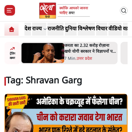
देश
राज्य
राजनीति
दुनिया
विश्लेषण
विचार
वीडियो
वक़्त
ोज़ाना
उलटबांसीः राष्ट्र के चरित्र की मरम्मत
्ञापनों पर
जारी है
ट्रेंडिंग
भी पीछे
11 Min
.
व्यंग्य/उलटबाँसी
ख़बर
Tag:
Shravan Garg