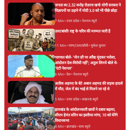
जनता का 2.32 करोड़ रोज़ाना खर्चः योगी सरकार ने
विज्ञापनों पर उड़ाने में मोदी 3.0 को भी पीछे छोड़ा
7 Min
•
उत्तर प्रदेश
•
नेशनल ब्यूरो
उलटबांसीः राष्ट्र के चरित्र की मरम्मत जारी है
11 Min
•
व्यंग्य/उलटबाँसी
•
मुकेश कुमार
भागवत बोले- 'जेन ज़ी पर आँख मूंदकर भरोसा,
आंदोलन देश-विरोधी नहीं'; अतुल लिमये बोले थे-
'एंटी नेशनल'
6 Min
•
देश
•
नेशनल ब्यूरो
अतीक अहमद के बेटे अबान अहमद की सड़क हादसे
में मौत, जेल में बंद भाई से मिलने जा रहे थे
5 Min
•
उत्तर प्रदेश
•
लखनऊ ब्यूरो
झारखंड के आंदोलनकारी छात्रों ने दबाव बढ़ाया,
सीएम हेमंत सोरेन का इस्तीफा मांगा, 10 को घेरेंगे
विधानसभा
4 Min
•
झारखंड
•
सत्य ब्यूरो