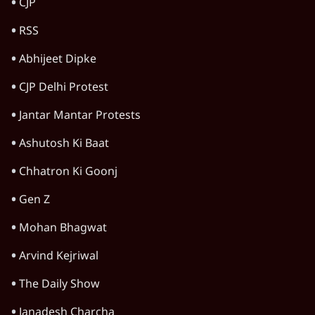
6 Min
•
वक़्त-बेवक़्त
वांगचुक के उपवास से भी बड़ा है यह जन आंदोलन
6 Min
•
वक़्त-बेवक़्त
Advertisement
अयोध्या राम मंदिर के नाम पर हिंदुओं के दिमाग़ के
साथ किया गया घपला
8 Min
•
वक़्त-बेवक़्त
मुस्लिम महिला ने संघ कार्यकर्ता का किया अंतिम
संस्कार, RSS को सद्भाव से घृणा क्यों
7 Min
•
वक़्त-बेवक़्त
मद्रास हाईकोर्ट की टिप्पणी के बाद गीता को पढ़ें तो
कैसे पढ़ें?
8 Min
•
वक़्त-बेवक़्त
Advertisement