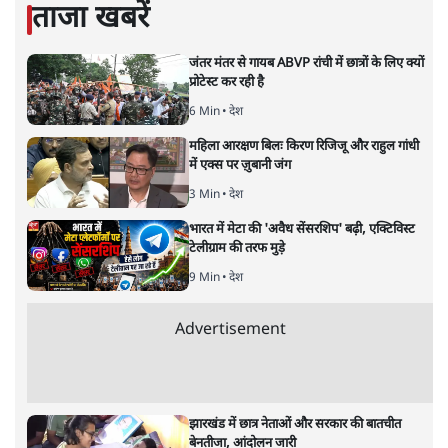
माधव गोडबोले
की और स्टोरी पढ़ें
आरएसएस का हिंदू राष्ट्रवाद यानी
सवर्णों का विद्रोह
विचार
|
ज्याँ द्रेज़
|
5 OCT, 2020
ज्याँ द्रेज़