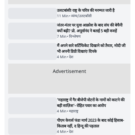
सर्वाधिक पढ़ी गयी खबरें
उलटबांसीः राष्ट्र के चरित्र की मरम्मत जारी है
11 Min
•
व्यंग्य/उलटबाँसी
•
मुकेश कुमार
भागवत बोले- 'जेन ज़ी पर आँख मूंदकर भरोसा,
आंदोलन देश-विरोधी नहीं'; अतुल लिमये बोले थे-
'एंटी नेशनल'
6 Min
•
देश
•
नेशनल ब्यूरो
Advertisement