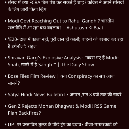
राजनीति
महाराष्ट्र
विश्लेषण
दिल्ली
बिहार
अर्थतंत्र
मध्य प्रदेश
पश्चिम बंगाल
पंजाब
कर्नाटक
राजस्थान
जम्मू कश्मीर
खेल
वक़्त-बेवक़्त
HOT TOPICS
Rahul Gandhi
Viral Video
Satya Hindi Bulletin