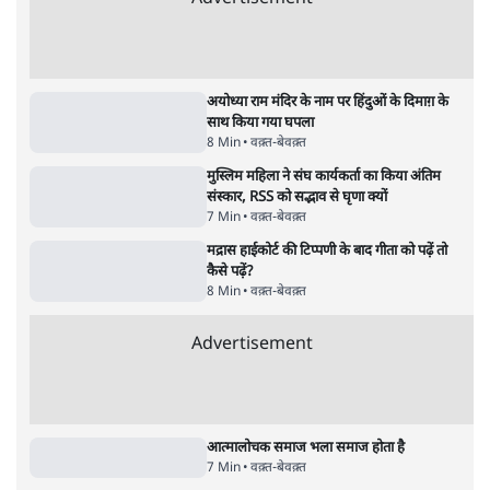
9 Min
•
विश्लेषण
•
शीतल पी. सिंह
Advertisement
122455
पाठकों की पसन्द
जनता का 2.32 करोड़ रोज़ाना खर्चः योगी सरकार ने
विज्ञापनों पर उड़ाने में मोदी 3.0 को भी पीछे छोड़ा
7 Min
•
उत्तर प्रदेश
शिक्षा संस्थान ‘विद्यार्थी’ नहीं, ‘अनुयायी’ तैयार कर
रहे, राहुल गांधी के बयान से छिड़ी नई बहस
6 Min
•
वक़्त-बेवक़्त
क्या 95 साल पुराने भारतीय सांख्यिकी संस्थान की
स्वायत्तता पर भी अब मंडरा रहा ख़तरा?
8 Min
•
विश्लेषण