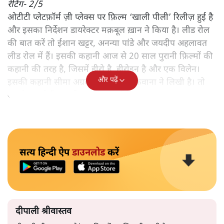
रेटिंग- 2/5
ओटीटी प्लेटफ़ॉर्म ज़ी प्लेक्स पर फ़िल्म ‘खाली पीली’ रिलीज़ हुई है
और इसका निर्देशन डायरेक्टर मक़बूल ख़ान ने किया है। लीड रोल
की बात करें तो ईशान खट्टर, अनन्या पांडे और जयदीप अहलावत
लीड रोल में हैं। इसकी कहानी आज से 20 साल पुरानी फ़िल्मों की
कहानी की तरह है, जिसमें हीरो है, हीरोइन है और एक विलेन।
और पढ़ें
इसकी कहानी सीमा अग्रवाल और यश मकवाना ने लिखी है। तो
आइये जानते हैं, इसकी क्या है कहानी-
सत्य हिन्दी ऐप
डाउनलोड
करें
दीपाली श्रीवास्तव