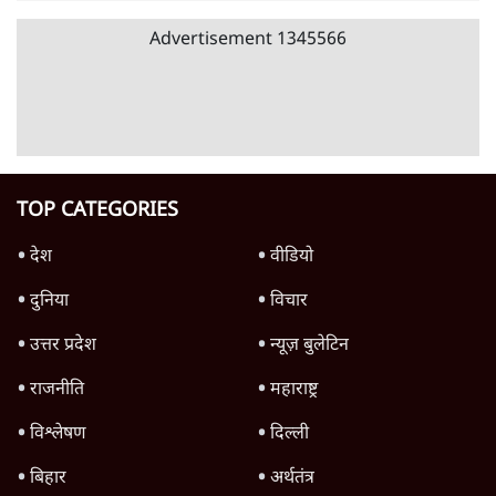
Advertisement
उलटबांसीः राष्ट्र के चरित्र की मरम्मत जारी है
11 Min
•
व्यंग्य/उलटबाँसी
जंतर-मंतर पर युवा आक्रोश के बाद संघ की बेचैनी
क्यों बढ़ी? प्रो. अपूर्वानंद ने बताईं 5 बड़ी वजहें
7 Min
•
विश्लेषण
मैं अपने सारे सर्टिफिकेट दिखाने को तैयार, मोदी जी
भी अपनी डिग्री दिखाएंः दिपके
4 Min
•
देश
Advertisement
'महाराष्ट्र में गैर बीजेपी वोटरों के नामों को काटने की