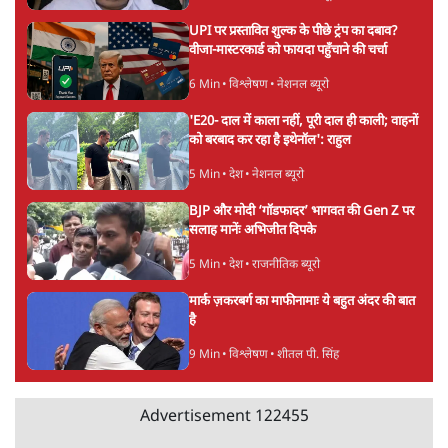
झारखंड में छात्र नेताओं और सरकार की बातचीत
बेनतीजा, आंदोलन जारी
5 Min
•
देश
पीएम मोदी लाल किले से बताएं पैलेट गन चलाने का
आदेश किसका था, जंतर मंतर हमाराः CJP
5 Min
•
देश
सुखबीर बादल और पीएम मोदी मिले, पंजाब चुनाव से
पहले बीजेपी-अकाली दल गठबंधन की अटकलें तेज
6 Min
•
पंजाब
Advertisement
संसद में क्या FCRA बिल पेश कर सकते हैं शाह?