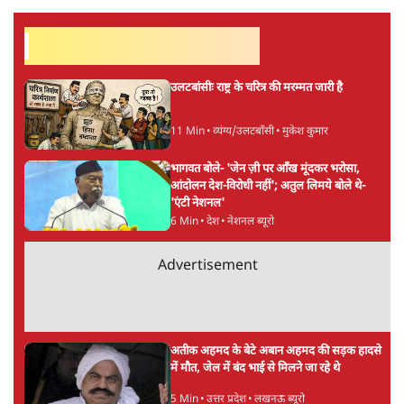
अगली खबर लोड हो रही है...
ताजा खबरें
जंतर मंतर से गायब ABVP रांची में छात्रों के लिए क्यों
प्रोटेस्ट कर रही है
6 Min
•
देश
महिला आरक्षण बिलः किरण रिजिजू और राहुल गांधी
में एक्स पर ज़ुबानी जंग
3 Min
•
देश
भारत में मेटा की 'अवैध सेंसरशिप' बढ़ी, एक्टिविस्ट
टेलीग्राम की तरफ मुड़े
9 Min
•
देश
Advertisement