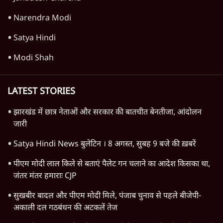
आत्मालोचक समाज भला समाज होता है
7 Min
•
वक़्त-बेवक़्त
Advertisement
1345566
TOP CATEGORIES
देश
वीडियो
दुनिया
विचार
उत्तर प्रदेश
न्यूज़ बुलेटिन