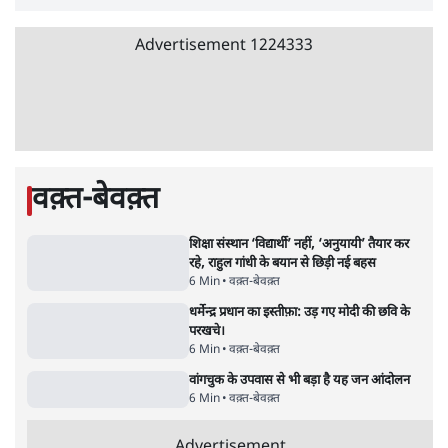
अतीक अहमद के बेटे अबान अहमद की सड़क हादसे
में मौत, जेल में बंद भाई से मिलने जा रहे थे
5 Min
•
उत्तर प्रदेश
•
लखनऊ ब्यूरो
UPI पर प्रस्तावित शुल्क के पीछे ट्रंप का दबाव?
वीजा-मास्टरकार्ड को फायदा पहुँचाने की चर्चा
6 Min
•
विश्लेषण
•
नेशनल ब्यूरो
'E20- दाल में काला नहीं, पूरी दाल ही काली; वाहनों
को बरबाद कर रहा है इथेनॉल': राहुल
5 Min
•
देश
•
नेशनल ब्यूरो
BJP और मोदी ‘गॉडफादर’ भागवत की Gen Z पर
सलाह मानेंः अभिजीत दिपके
5 Min
•
देश
•
राजनीतिक ब्यूरो
मार्क ज़करबर्ग का माफीनामाः ये बहुत अंदर की बात
है