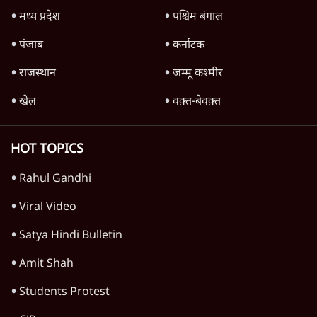
बड़ी साज़िश'- रोहित पवार का आरोप
4 Min
•
महाराष्ट्र
पीएम केयर्स फंडः मार्च 2023 के बाद कोई हिसाब-
किताब नहीं, द हिन्दू की पड़ताल
4 Min
•
देश
Advertisement
1224333
वक़्त-बेवक़्त
शिक्षा संस्थान ‘विद्यार्थी’ नहीं, ‘अनुयायी’ तैयार कर
रहे, राहुल गांधी के बयान से छिड़ी नई बहस
6 Min
•
वक़्त-बेवक़्त
धर्मेन्द्र प्रधान का इस्तीफ़ा: उड़ गए मोदी की छवि के
परखचे।