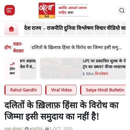
देश
राज्य
राजनीति
दुनिया
विश्लेषण
विचार
वीडियो
वक़्त
वक़्त-
होम
/
/
दलितों के ख़िलाफ़ हिंसा के विरोध का जिम्मा इसी समुदाय
बेवक़्त
का नहीं है!
अबान अहमद
UPI पर प्रस्तावित शुल्क के पीछे
ेल में बंद
ट्रंप का दबाव? वीजा-मास्टरकार्ड
ट्रेंडिंग
को फायदा पहुँचाने की चर्चा
6 Min
.
विश्लेषण
ख़बर
Rahul Gandhi
Viral Video
Satya Hindi Bulletin
दलितों के ख़िलाफ़ हिंसा के विरोध का
जिम्मा इसी समुदाय का नहीं है!
वक़्त-बेवक़्त
|
अपूर्वानंद
|
5 OCT, 2020