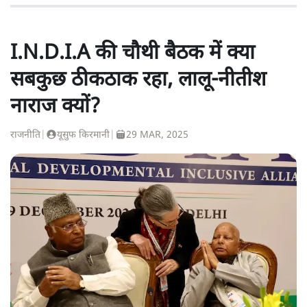
I.N.D.I.A की चौथी बैठक में क्या
सबकुछ ठीकठाक रहा, लालू-नीतीश
नाराज क्यों?
राजनीति
|
यूसुफ किरमानी
|
29 MAR, 2025