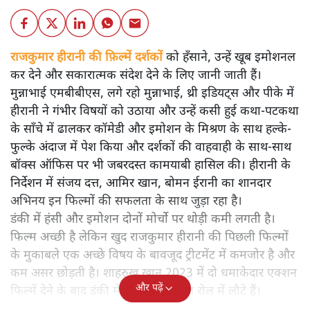
राजकुमार हीरानी की फ़िल्में दर्शकों
को हँसाने, उन्हें खूब इमोशनल
कर देने और सकारात्मक संदेश देने के लिए जानी जाती हैं।
मुन्नाभाई एमबीबीएस, लगे रहो मुन्नाभाई, थ्री इडियट्स और पीके में
हीरानी ने गंभीर विषयों को उठाया और उन्हें कसी हुई कथा-पटकथा
के साँचे में ढालकर कॉमेडी और इमोशन के मिश्रण के साथ हल्के-
फुल्के अंदाज में पेश किया और दर्शकों की वाहवाही के साथ-साथ
बॉक्स ऑफिस पर भी जबरदस्त कामयाबी हासिल की। हीरानी के
निर्देशन में संजय दत्त, आमिर खान, बोमन ईरानी का शानदार
अभिनय इन फिल्मों की सफलता के साथ जुड़ा रहा है।
डंकी में हंसी और इमोशन दोनों मोर्चो पर थोड़ी कमी लगती है।
फिल्म अच्छी है लेकिन खुद राजकुमार हीरानी की पिछली फिल्मों
के मुकाबले एक अच्छे विषय के बावजूद ट्रीटमेंट में कमजोर है और
कम असर छोड़ती है। शाहरुख खान 2023 में दो धमाकेदार एक्शन
और पढ़ें
फिल्में देने के बाद डंकी में वापस इमोशनल रोल में लौटे हैं।