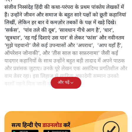
संजीव निस्संदेह हिंदी की कथा-परंपरा के प्रथम पांक्तेय लेखकों में
हैं। उन्होंने जीवन और समाज के बहुत सारे पक्षों को छूती कहानियां
लिखीं, लेकिन हर बार वे कमज़ोर तबकों के पक्ष में खड़े दिखे।
‘सर्कस’, ‘पांव तले की दूब’, ‘सावधान नीचे आग है’, ‘धार’,
‘सूत्रधार’, ‘रह गईं दिशाएं उस पार’ से लेकर ‘फांस’ और नवीनतम
‘मुझे पहचानो’ जैसे कई उपन्यासों और ‘अपराध’, ‘आप यहाँ हैं’,
ऑपरेशन जोनाकी’, और ‘तीस साल का सफ़रनामा’ जैसी कई
यादगार कहानियों के साथ उन्होंने बहुत बड़ी तादाद में अपने पाठक
और प्रशंसक जुटाए। उनके पूरे लेखन एक असंदिग्ध प्रगतिशील और
वाम तेवर रहा। इस लिहाज से साहित्य अकादेमी सम्मान उनको
और पढ़ें
बरसों पहले मिल जानी चाहिए था।
सत्य हिन्दी ऐप
डाउनलोड
करें