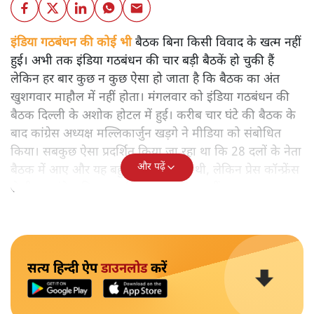
इंडिया गठबंधन की कोई भी
बैठक बिना किसी विवाद के खत्म नहीं
हुई। अभी तक इंडिया गठबंधन की चार बड़ी बैठकें हो चुकी हैं
लेकिन हर बार कुछ न कुछ ऐसा हो जाता है कि बैठक का अंत
खुशगवार माहौल में नहीं होता। मंगलवार को इंडिया गठबंधन की
बैठक दिल्ली के अशोक होटल में हुई। करीब चार घंटे की बैठक के
बाद कांग्रेस अध्यक्ष मल्लिकार्जुन खड़गे ने मीडिया को संबोधित
किया। सबकुछ ऐसा प्रदर्शित किया जा रहा था कि 28 दलों के नेता
और पढ़ें
बैठक में आए और यह बहुत बड़ी उपलब्धि थी, लेकिन प्रेस कॉन्फ्रेंस
से ही यह संकेत मिल गया कि सबकुछ ठीक नहीं था।
सत्य हिन्दी ऐप
डाउनलोड
करें