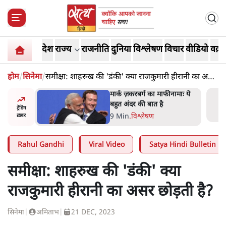
देश
राज्य
राजनीति
दुनिया
विश्लेषण
विचार
वीडियो
वक़्त
होम
/
सिनेमा
/
समीक्षा: शाहरुख की 'डंकी' क्या राजकुमारी हीरानी का असर
छोड़ती है?
र’ भागवत
मार्क ज़करबर्ग का माफीनामाः ये
ेंः
बहुत अंदर की बात है
ट्रेंडिंग
9 Min
.
विश्लेषण
ख़बर
Rahul Gandhi
Viral Video
Satya Hindi Bulletin
समीक्षा: शाहरुख की 'डंकी' क्या
राजकुमारी हीरानी का असर छोड़ती है?
सिनेमा
|
अमिताभ
|
21 DEC, 2023