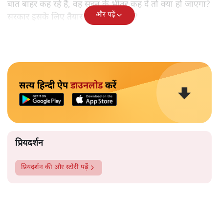
बात बाहर कह रहे हैं, वह सदन के भीतर कह दें तो क्या हो जाएगा?
और पढ़ें
सरकार इसके लिए तैयार क्यों नहीं हो रही?
सत्य हिन्दी ऐप
डाउनलोड
करें
प्रियदर्शन
प्रियदर्शन
की और स्टोरी पढ़ें