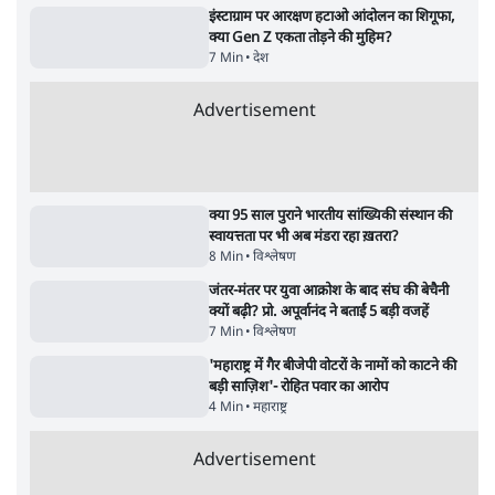
E20: बॉम्बे हाईकोर्ट ने मेटा, गूगल, X से गडकरी के
खिलाफ कंटेंट हटाने को कहा
5 Min
•
देश
SIAM ने पहले सरकार को लिखा- E20 से वाहनों के
कलपुर्जे खराब, अब पत्र वापस लिया, क्यों?
7 Min
•
देश
ताजा वीडियो