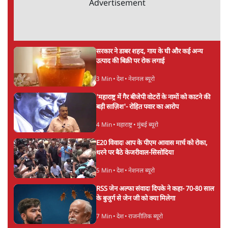
अगली खबर लोड हो रही है...
ताजा खबरें
PM Modi & Amit Shah Missing from
Parliament: क्या विपक्ष से डरी सरकार?
दिल्ली
शेख हसीना: '2024 में छात्र आंदोलन नहीं,
सुनियोजित तख्तापलट था; मैं अपने लोगों के पास
जरूर लौटूंगी'
5 Min
•
दुनिया
जंतर मंतर प्रोटेस्ट: 'युवाओं को प्रताड़ित किया जा रहा
है, पर मोदी-शाह में बोलने की हिम्मत नहीं'- राहुल
7 Min
•
देश