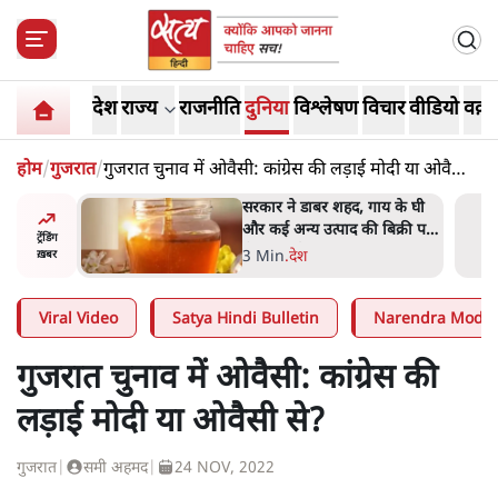
देश
राज्य
राजनीति
दुनिया
विश्लेषण
विचार
वीडियो
वक़्त
होम
/
गुजरात
/
गुजरात चुनाव में ओवैसी: कांग्रेस की लड़ाई मोदी या ओवैसी
से?
ाय के घी
'महाराष्ट्र में गैर बीजेपी वोटरों के
बिक्री पर
नामों को काटने की बड़ी साज़िश'-
ट्रेंडिंग
रोहित पवार का आरोप
4 Min
.
महाराष्ट्र
ख़बर
Viral Video
Satya Hindi Bulletin
Narendra Modi
गुजरात चुनाव में ओवैसी: कांग्रेस की
लड़ाई मोदी या ओवैसी से?
गुजरात
|
समी अहमद
|
24 NOV, 2022