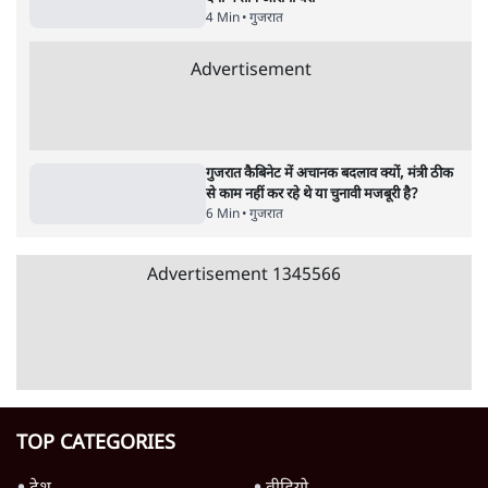
'गूंगी गुड़िया' वाले तंज पर एनसीपी ने कांग्रेस से पूछा-
क्या आप इंदिरा गांधी का अपमान सही मानते हैं?
5 Min
•
महाराष्ट्र
•
मुंबई ब्यूरो
Advertisement
122455
पाठकों की पसन्द
RSS नेता की जंतर मंतर आंदोलन पर टिप्पणी- सीधे
फायरिंग कराता, महिलाओं का रेप करवाता
4 Min
•
देश
शिक्षा संस्थान ‘विद्यार्थी’ नहीं, ‘अनुयायी’ तैयार कर
रहे, राहुल गांधी के बयान से छिड़ी नई बहस
6 Min
•
वक़्त-बेवक़्त