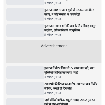
Advertisement
सरकार ने डाबर शहद, गाय के घी और कई अन्य
उत्पाद की बिक्री पर रोक लगाई
3 Min
•
देश
•
नेशनल ब्यूरो
'महाराष्ट्र में गैर बीजेपी वोटरों के नामों को काटने की
बड़ी साज़िश'- रोहित पवार का आरोप
4 Min
•
महाराष्ट्र
•
मुंबई ब्यूरो
E20 विवादः आप के पीएम आवास मार्च को रोका,
धरने पर बैठे केजरीवाल-सिसोदिया
5 Min
•
देश
•
नेशनल ब्यूरो
RSS जेन अल्फा संवादः दिपके ने कहा- 70-80 साल
के बुजुर्ग से जेन जी को क्या मिलेगा
7 Min
•
देश
•
राजनीतिक ब्यूरो