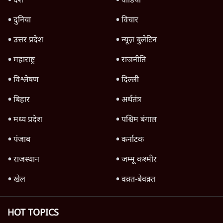
इंस्टाग्राम पर आरक्षण हटाओ आंदोलन का शिगूफा,
क्या Gen Z एकता तोड़ने की मुहिम?
7 Min
•
देश
Advertisement
क्या 95 साल पुराने भारतीय सांख्यिकी संस्थान की
स्वायत्तता पर भी अब मंडरा रहा ख़तरा?
8 Min
•
विश्लेषण
जंतर-मंतर पर युवा आक्रोश के बाद संघ की बेचैनी
क्यों बढ़ी? प्रो. अपूर्वानंद ने बताईं 5 बड़ी वजहें
7 Min
•
विश्लेषण
'महाराष्ट्र में गैर बीजेपी वोटरों के नामों को काटने की
बड़ी साज़िश'- रोहित पवार का आरोप
4 Min
•
महाराष्ट्र
Advertisement