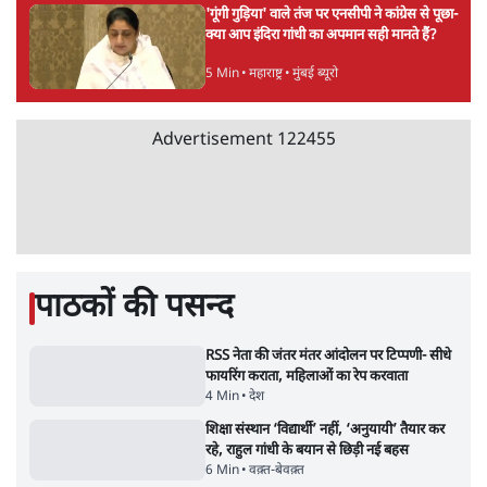
Advertisement
संसदीय समिति-मेटा की बैठकः मार्क ज़करबर्ग ने
भारत सरकार से माफी मांगी
5 Min
•
देश
शाह के ख़िलाफ़ संसद में विपक्ष का मार्च, 'गृह मंत्री
मुंह छुपा रहे हैं क्योंकि वो छात्रों के गुनहगार हैं'
5 Min
•
देश
जंतर-मंतर प्रोटेस्ट- 'ताकतवर सरकार के नाम पर
आक्रामकता न दिखाए पुलिस, जेन जी को सुने': SC
5 Min
•
देश
Advertisement