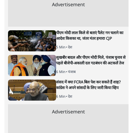
महिला आरक्षण बिलः किरण रिजिजू और राहुल गांधी
में एक्स पर ज़ुबानी जंग
3 Min
•
देश
भारत में मेटा की 'अवैध सेंसरशिप' बढ़ी, एक्टिविस्ट
टेलीग्राम की तरफ मुड़े
9 Min
•
देश
झारखंड में छात्र नेताओं और सरकार की बातचीत
बेनतीजा, आंदोलन जारी
5 Min
•
देश
Advertisement
पीएम मोदी लाल किले से बताएं पैलेट गन चलाने का
आदेश किसका था, जंतर मंतर हमाराः CJP
5 Min
•
देश