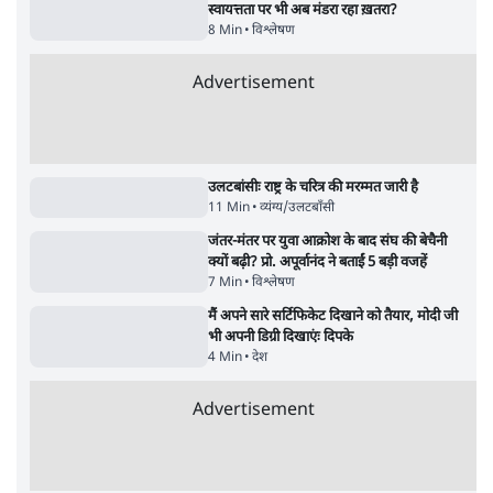
पाठकों की पसन्द
जनता का 2.32 करोड़ रोज़ाना खर्चः योगी सरकार ने
विज्ञापनों पर उड़ाने में मोदी 3.0 को भी पीछे छोड़ा
7 Min
•
उत्तर प्रदेश
शिक्षा संस्थान ‘विद्यार्थी’ नहीं, ‘अनुयायी’ तैयार कर
रहे, राहुल गांधी के बयान से छिड़ी नई बहस
6 Min
•
वक़्त-बेवक़्त
क्या 95 साल पुराने भारतीय सांख्यिकी संस्थान की
स्वायत्तता पर भी अब मंडरा रहा ख़तरा?
8 Min
•
विश्लेषण
Advertisement
उलटबांसीः राष्ट्र के चरित्र की मरम्मत जारी है