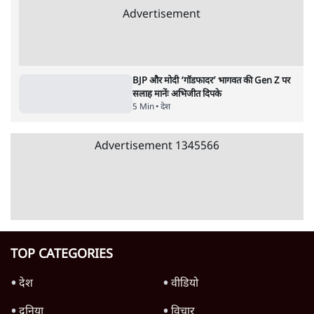
पीएम मोदी लाल किले से बताएं पैलेट गन चलाने का
आदेश किसका था, जंतर मंतर हमाराः CJP
5 Min
•
देश
संसद में क्या FCRA बिल पेश कर सकते हैं शाह?
कांग्रेस ने अपने सांसदों के लिए जारी किया व्हिप
6 Min
•
देश
'E20- दाल में काला नहीं, पूरी दाल ही काली; वाहनों
को बरबाद कर रहा है इथेनॉल': राहुल
5 Min
•
देश
Advertisement
BJP और मोदी ‘गॉडफादर’ भागवत की Gen Z पर
सलाह मानेंः अभिजीत दिपके
5 Min
•
देश