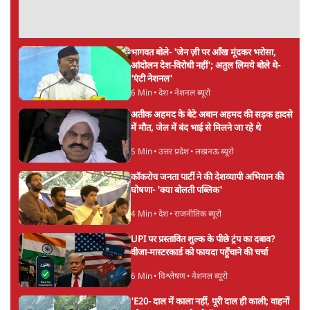
सर्वाधिक पढ़ी गयी खबरें
'अमित शाह के संसद में आने पर विचार करे सरकार':
राज्यसभा सभापति ने केंद्र से कहा
5 Min
•
देश
•
नेशनल ब्यूरो
उलटबांसीः राष्ट्र के चरित्र की मरम्मत जारी है
11 Min
•
व्यंग्य/उलटबाँसी
•
मुकेश कुमार
Advertisement
भागवत बोले- 'जेन ज़ी पर आँख मूंदकर भरोसा,
आंदोलन देश-विरोधी नहीं'; अतुल लिमये बोले थे-
'एंटी नेशनल'
6 Min
•
देश
•
नेशनल ब्यूरो
अतीक अहमद के बेटे अबान अहमद की सड़क हादसे