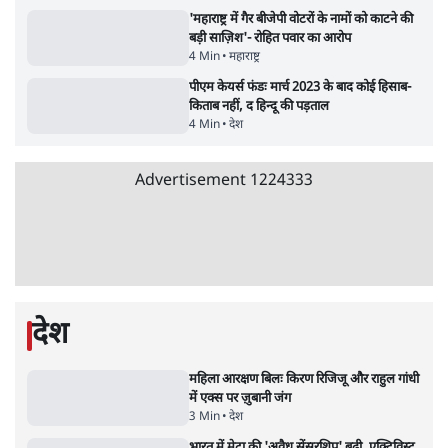
11 Min
•
व्यंग्य/उलटबाँसी
जंतर-मंतर पर युवा आक्रोश के बाद संघ की बेचैनी
क्यों बढ़ी? प्रो. अपूर्वानंद ने बताईं 5 बड़ी वजहें
7 Min
•
विश्लेषण
मैं अपने सारे सर्टिफिकेट दिखाने को तैयार, मोदी जी
भी अपनी डिग्री दिखाएंः दिपके
4 Min
•
देश
Advertisement
'महाराष्ट्र में गैर बीजेपी वोटरों के नामों को काटने की
बड़ी साज़िश'- रोहित पवार का आरोप
4 Min
•
महाराष्ट्र
पीएम केयर्स फंडः मार्च 2023 के बाद कोई हिसाब-
किताब नहीं, द हिन्दू की पड़ताल
4 Min
•
देश