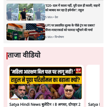
सुखबीर बादल और पीएम मोदी मिले, पंजाब चुनाव से
पहले बीजेपी-अकाली दल गठबंधन की अटकलें तेज
6 Min
•
पंजाब
संसद में क्या FCRA बिल पेश कर सकते हैं शाह?
कांग्रेस ने अपने सांसदों के लिए जारी किया व्हिप
6 Min
•
देश
Advertisement
'E20- दाल में काला नहीं, पूरी दाल ही काली; वाहनों
को बरबाद कर रहा है इथेनॉल': राहुल
5 Min
•
देश
UPI पर प्रस्तावित शुल्क के पीछे ट्रंप का दबाव?
वीजा-मास्टरकार्ड को फायदा पहुँचाने की चर्चा
6 Min
•
विश्लेषण