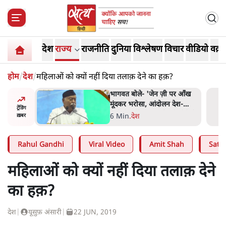
देश
राज्य
राजनीति
दुनिया
विश्लेषण
विचार
वीडियो
वक़्त
होम
/
देश
/
महिलाओं को क्यों नहीं दिया तलाक़ देने का हक़?
 पर आँख
अतीक अहमद के बेटे अबान अहमद
 देश-
की सड़क हादसे में मौत, जेल में बंद
ट्रेंडिंग
ये बोले थे-
भाई से मिलने जा रहे थे
5 Min
.
उत्तर प्रदेश
ख़बर
Rahul Gandhi
Viral Video
Amit Shah
Satya
महिलाओं को क्यों नहीं दिया तलाक़ देने
का हक़?
देश
|
यूसुफ़ अंसारी
|
22 JUN, 2019