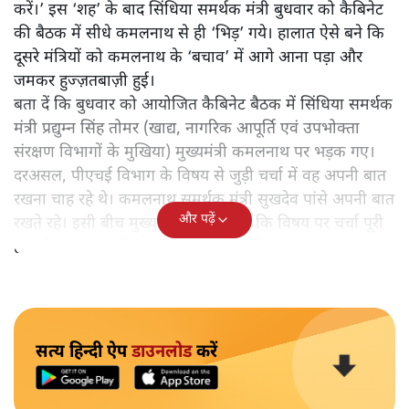
करें।’ इस ‘शह’ के बाद सिंधिया समर्थक मंत्री बुधवार को कैबिनेट
की बैठक में सीधे कमलनाथ से ही ‘भिड़’ गये। हालात ऐसे बने कि
दूसरे मंत्रियों को कमलनाथ के ‘बचाव’ में आगे आना पड़ा और
जमकर हुज्ज़तबाज़ी हुई।
बता दें कि बुधवार को आयोजित कैबिनेट बैठक में सिंधिया समर्थक
मंत्री प्रद्युम्न सिंह तोमर (खाद्य, नागरिक आपूर्ति एवं उपभोक्ता
संरक्षण विभागों के मुखिया) मुख्यमंत्री कमलनाथ पर भड़क गए।
दरअसल, पीएचई विभाग के विषय से जुड़ी चर्चा में वह अपनी बात
रखना चाह रहे थे। कमलनाथ समर्थक मंत्री सुखदेव पांसे अपनी बात
और पढ़ें
रखते रहे। इसी बीच मुख्यमंत्री ने कह दिया कि विषय पर चर्चा पूरी
हो गई अब आगे बढ़िये - तो इस पर तोमर बिफर गए।
सत्य हिन्दी ऐप
डाउनलोड
करें