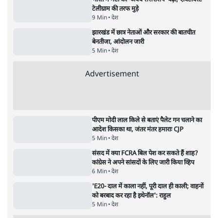
Advertisement
1224333
देश
महिला आरक्षण बिलः किरण रिजिजू और राहुल गांधी
में एक्स पर ज़ुबानी जंग
3 Min
•
देश
भारत में मेटा की 'अवैध सेंसरशिप' बढ़ी, एक्टिविस्ट
टेलीग्राम की तरफ मुड़े
9 Min
•
देश
झारखंड में छात्र नेताओं और सरकार की बातचीत
बेनतीजा, आंदोलन जारी
5 Min
•
देश
Advertisement