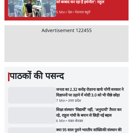
में मौत, जेल में बंद भाई से मिलने जा रहे थे
5 Min
•
उत्तर प्रदेश
•
लखनऊ ब्यूरो
कॉकरोच जनता पार्टी ने की देशव्यापी अभियान की
घोषणा- 'क्या बोलती पब्लिक'
4 Min
•
देश
•
राजनीतिक ब्यूरो
UPI पर प्रस्तावित शुल्क के पीछे ट्रंप का दबाव?
वीजा-मास्टरकार्ड को फायदा पहुँचाने की चर्चा
6 Min
•
विश्लेषण
•
नेशनल ब्यूरो
'E20- दाल में काला नहीं, पूरी दाल ही काली; वाहनों
को बरबाद कर रहा है इथेनॉल': राहुल
5 Min
•
देश
•
नेशनल ब्यूरो
Advertisement
122455