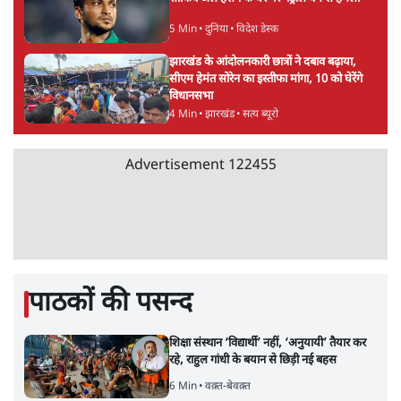
5 Min
•
दुनिया
•
विदेश डेस्क
झारखंड के आंदोलनकारी छात्रों ने दबाव बढ़ाया,
सीएम हेमंत सोरेन का इस्तीफा मांगा, 10 को घेरेंगे
विधानसभा
4 Min
•
झारखंड
•
सत्य ब्यूरो
Advertisement
122455
पाठकों की पसन्द
शिक्षा संस्थान ‘विद्यार्थी’ नहीं, ‘अनुयायी’ तैयार कर
रहे, राहुल गांधी के बयान से छिड़ी नई बहस
6 Min
•
वक़्त-बेवक़्त