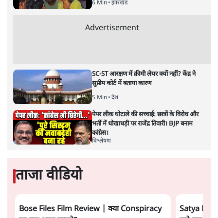
6 Min
•
झारखंड
Advertisement
SC-ST आरक्षण में क्रीमी लेयर क्यों नहीं? केंद्र ने
सुप्रीम कोर्ट में बताया कारण
5 Min
•
देश
पेपर लीक घोटाले की सच्चाई: छात्रों के विरोध और
भर्ती में धोखाधड़ी पर राजेंद्र तिवारी। BJP बनाम
कांग्रेस।
विश्लेषण
ताजा वीडियो
Bose Files Film Review | क्या Conspiracy
Satya Hindi