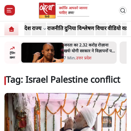
देश
राज्य
राजनीति
दुनिया
विश्लेषण
विचार
वीडियो
वक़्त
ोज़ाना
उलटबांसीः राष्ट्र के चरित्र की मरम्मत
्ञापनों पर
जारी है
ट्रेंडिंग
भी पीछे
11 Min
.
व्यंग्य/उलटबाँसी
ख़बर
Tag:
Israel Palestine conflict