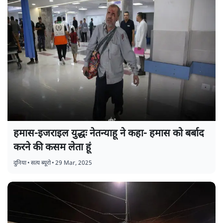
हमास-इजराइल युद्धः नेतन्याहू ने कहा- हमास को बर्बाद
करने की कसम लेता हूं
दुनिया
•
सत्य ब्यूरो
•
29 Mar, 2025