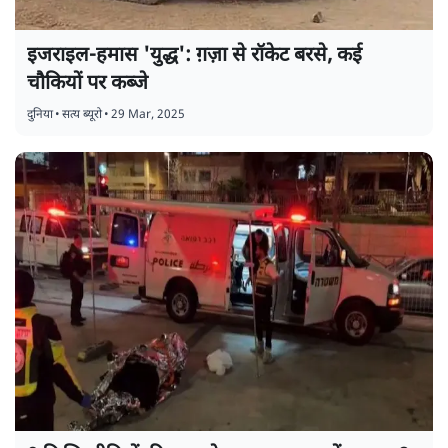
इजराइल-हमास 'युद्ध': ग़ज़ा से रॉकेट बरसे, कई
चौकियों पर कब्जे
दुनिया
•
सत्य ब्यूरो
•
29 Mar, 2025