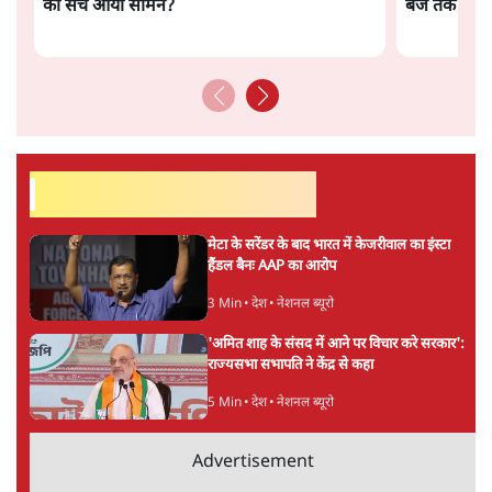
का सच आया सामने?
बजे तक की ख़
सर्वाधिक पढ़ी गयी खबरें
मेटा के सरेंडर के बाद भारत में केजरीवाल का इंस्टा
हैंडल बैनः AAP का आरोप
3 Min
•
देश
•
नेशनल ब्यूरो
'अमित शाह के संसद में आने पर विचार करे सरकार':
राज्यसभा सभापति ने केंद्र से कहा
5 Min
•
देश
•
नेशनल ब्यूरो
Advertisement