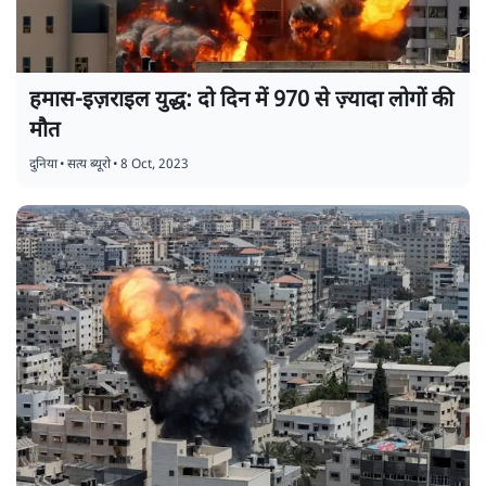
हमास-इज़राइल युद्ध: दो दिन में 970 से ज़्यादा लोगों की
मौत
दुनिया
•
सत्य ब्यूरो
•
8 Oct, 2023