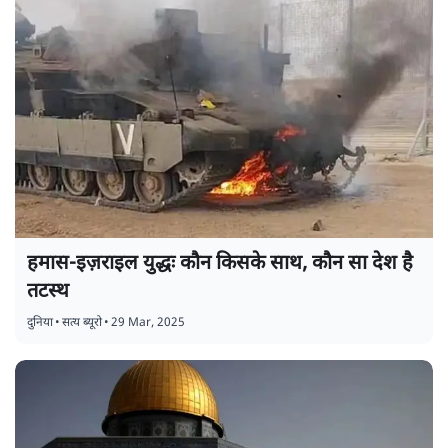
हमास-इज़राइल युद्धः कौन किसके साथ, कौन सा देश है
तटस्थ
दुनिया
•
सत्य ब्यूरो
•
29 Mar, 2025