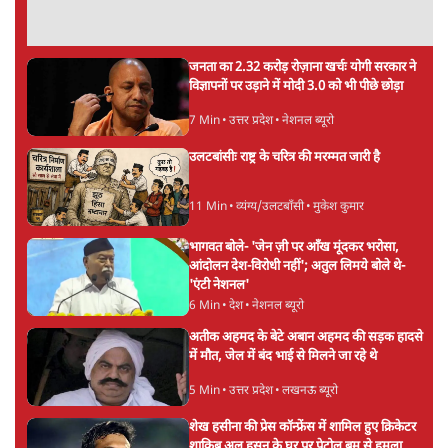
जनता का 2.32 करोड़ रोज़ाना खर्चः योगी सरकार ने
विज्ञापनों पर उड़ाने में मोदी 3.0 को भी पीछे छोड़ा
7 Min
•
उत्तर प्रदेश
•
नेशनल ब्यूरो
उलटबांसीः राष्ट्र के चरित्र की मरम्मत जारी है
11 Min
•
व्यंग्य/उलटबाँसी
•
मुकेश कुमार
भागवत बोले- 'जेन ज़ी पर आँख मूंदकर भरोसा,
आंदोलन देश-विरोधी नहीं'; अतुल लिमये बोले थे-
'एंटी नेशनल'
6 Min
•
देश
•
नेशनल ब्यूरो
अतीक अहमद के बेटे अबान अहमद की सड़क हादसे
में मौत, जेल में बंद भाई से मिलने जा रहे थे
5 Min
•
उत्तर प्रदेश
•
लखनऊ ब्यूरो
शेख हसीना की प्रेस कॉन्फ्रेंस में शामिल हुए क्रिकेटर
शाकिब अल हसन के घर पर पेट्रोल बम से हमला