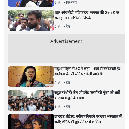
9 Min
•
विश्लेषण
BJP और मोदी ‘गॉडफादर’ भागवत की Gen Z पर
सलाह मानेंः अभिजीत दिपके
5 Min
•
देश
Advertisement
महुआ मोइत्रा से SC ने कहा- ' अंडों से क्यों डरती हैं?
स्वतंत्रता सेनानी सीने पर गोली खाते थे'
4 Min
•
देश
राहुल गांधी के जेन ज़ी इवेंट 'छात्रों की गूंज' को शर्तों
के साथ मंज़ूरी देना पड़ा
5 Min
•
देश
झारखंड प्रोटेस्ट: तबीयत बिगड़ने पर छात्र अस्पताल में
भर्ती; AISA भी हुई प्रोटेस्ट में शामिल