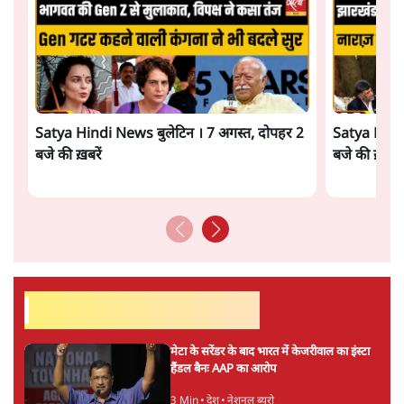
Satya Hindi News बुलेटिन । 7 अगस्त, दोपहर 2
Satya Hindi
बजे की ख़बरें
बजे की ख़बरें
सर्वाधिक पढ़ी गयी खबरें
मेटा के सरेंडर के बाद भारत में केजरीवाल का इंस्टा
हैंडल बैनः AAP का आरोप
3 Min
•
देश
•
नेशनल ब्यूरो