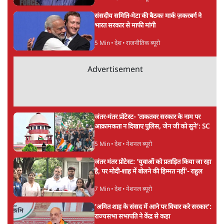
संसदीय समिति-मेटा की बैठकः मार्क ज़करबर्ग ने
भारत सरकार से माफी मांगी
5 Min
•
देश
•
राजनीतिक ब्यूरो
Advertisement
जंतर-मंतर प्रोटेस्ट- 'ताकतवर सरकार के नाम पर
आक्रामकता न दिखाए पुलिस, जेन जी को सुने': SC
5 Min
•
देश
•
नेशनल ब्यूरो
जंतर मंतर प्रोटेस्ट: 'युवाओं को प्रताड़ित किया जा रहा
है, पर मोदी-शाह में बोलने की हिम्मत नहीं'- राहुल
7 Min
•
देश
•
नेशनल ब्यूरो
'अमित शाह के संसद में आने पर विचार करे सरकार':
राज्यसभा सभापति ने केंद्र से कहा