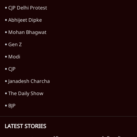
Narendra Modi
Students Protest
RSS
Ashutosh Ki Baat
CJP Delhi Protest
Abhijeet Dipke
Mohan Bhagwat
Gen Z
Modi
CJP
Janadesh Charcha