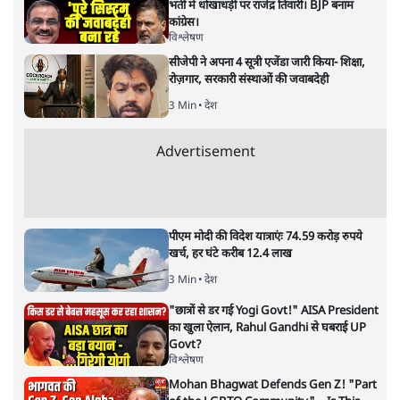
भर्ती में धोखाधड़ी पर राजेंद्र तिवारी। BJP बनाम
कांग्रेस।
विश्लेषण
सीजेपी ने अपना 4 सूत्री एजेंडा जारी किया- शिक्षा,
रोज़गार, सरकारी संस्थाओं की जवाबदेही
3 Min
•
देश
Advertisement
पीएम मोदी की विदेश यात्राएंः 74.59 करोड़ रुपये
खर्च, हर घंटे करीब 12.4 लाख
3 Min
•
देश
"छात्रों से डर गई Yogi Govt!" AISA President
का खुला ऐलान, Rahul Gandhi से घबराई UP
Govt?
विश्लेषण
Mohan Bhagwat Defends Gen Z! "Part