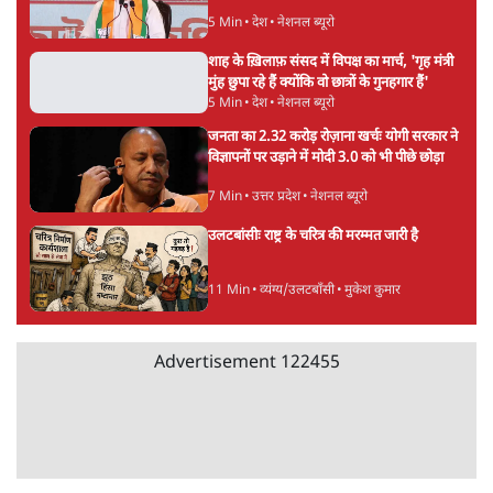
5 Min
•
देश
•
नेशनल ब्यूरो
शाह के ख़िलाफ़ संसद में विपक्ष का मार्च, 'गृह मंत्री
मुंह छुपा रहे हैं क्योंकि वो छात्रों के गुनहगार हैं'
5 Min
•
देश
•
नेशनल ब्यूरो
जनता का 2.32 करोड़ रोज़ाना खर्चः योगी सरकार ने
विज्ञापनों पर उड़ाने में मोदी 3.0 को भी पीछे छोड़ा
7 Min
•
उत्तर प्रदेश
•
नेशनल ब्यूरो
उलटबांसीः राष्ट्र के चरित्र की मरम्मत जारी है
11 Min
•
व्यंग्य/उलटबाँसी
•
मुकेश कुमार
Advertisement
122455