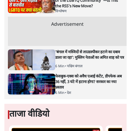
of the LGBTQ Community"—Is This
the RSS's New Move?
विश्लेषण
Advertisement
'बंगाल में मस्जिदों से लाउडस्पीकर हटाने का दबाव
डाला जा रहा': मुस्लिम नेताओं का अमित शाह को पत्र
6 Min
•
पश्चिम बंगाल
फेसबुक-एक्स को अवैध एआई कंटेंट, डीपफेक अब
36 नहीं, 3 घंटे में हटाना होगा? सरकार का नया
प्रस्ताव
6 Min
•
देश
ताजा वीडियो