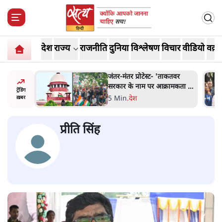
देश
राज्य
राजनीति
दुनिया
विश्लेषण
विचार
वीडियो
वक़्त
ाकतवर
जंतर मंतर प्रोटेस्ट: 'युवाओं को
रामकता न
प्रताड़ित किया जा रहा है, पर मोदी-
ट्रेंडिंग
ो सुने':
शाह में बोलने की हिम्मत नहीं'-
7 Min
.
देश
ख़बर
राहुल
प्रीति सिंह