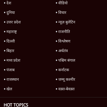
राहुल गांधी ने कहा- अमित शाह ने ही छात्रों पर पैलेट
गन चलवाई, सरकार का आरोपों से इंकार
11 Min
•
देश
TOP CATEGORIES
देश
वीडियो
दुनिया
विचार
उत्तर प्रदेश
न्यूज़ बुलेटिन
महाराष्ट्र
राजनीति
दिल्ली
विश्लेषण
बिहार
अर्थतंत्र
मध्य प्रदेश
पश्चिम बंगाल
पंजाब
कर्नाटक