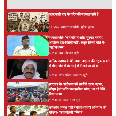
रवीन्द्र त्रिपाठी
रवीन्द्र त्रिपाठी
की और स्टोरी पढ़ें
अगली खबर लोड हो रही है...
ताजा खबरें
पीएम मोदी लाल किले से बताएं पैलेट गन चलाने का
आदेश किसका था, जंतर मंतर हमाराः CJP
5 Min
•
देश
सुखबीर बादल और पीएम मोदी मिले, पंजाब चुनाव से
पहले बीजेपी-अकाली दल गठबंधन की अटकलें तेज