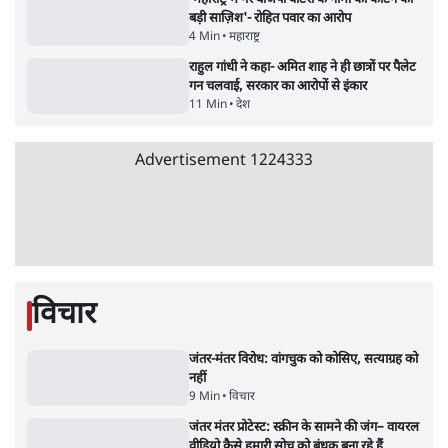
बजे की ख़बरें
Gandhi? भार
| Ashutosh
सर्वाधिक पढ़ी गयी खबरें
मेटा के सरेंडर के बाद भारत में केजरीवाल का इंस्टा
हैंडल बैनः AAP का आरोप
3 Min
•
देश
•
नेशनल ब्यूरो
'अमित शाह के संसद में आने पर विचार करे सरकार':
राज्यसभा सभापति ने केंद्र से कहा
5 Min
•
देश
•
नेशनल ब्यूरो
Advertisement