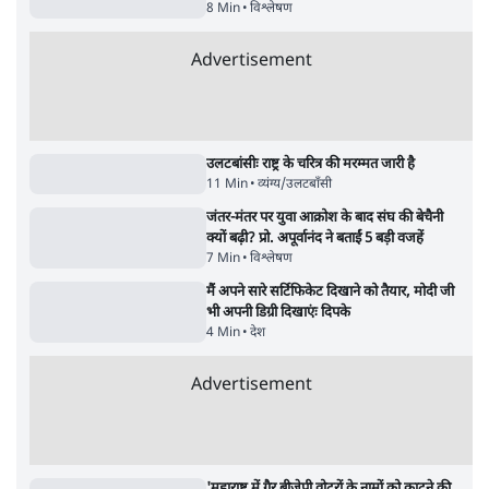
9 Min
•
विश्लेषण
Advertisement
BJP और मोदी ‘गॉडफादर’ भागवत की Gen Z पर
सलाह मानेंः अभिजीत दिपके
5 Min
•
देश
महुआ मोइत्रा से SC ने कहा- ' अंडों से क्यों डरती हैं?
स्वतंत्रता सेनानी सीने पर गोली खाते थे'
4 Min
•
देश
ताजा वीडियो
Satya Hindi News बुलेटिन । 8 अगस्त, सुबह 9
Modi Govt