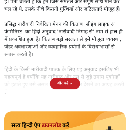
है। पता चलता है कि हम जिसे समतल और संपूर्ण साथ मान कर
चल रहे थे, उसके नीचे कितनी गुत्थियाँ और जटिलताएँ मौजूद हैं।
प्रसिद्ध नारीवादी निवेदिता मेनन की किताब 'सीइंग लाइक अ
फेमिनिस्ट' का हिंदी अनुवाद 'नारीवादी निगाह से' नाम से हाल ही
में प्रकाशित हुआ है। किताब बड़ी सरलता से हमे मौजूदा व्यवस्था,
जेंडर अवधारणाओं और व्यवहारिक प्रयोगों के विरोधाभासों से
रूबरू करती हैं।
हिंदी के किसी नारीवादी पाठक के लिए यह अनुवाद इसलिए भी
महत्वपूर्ण हैं क्योंकि यह नारीवाद और उस से जुड़े तमाम पूर्वाग्रहों
और पढ़ें
को हटाते हुए उसे असल जीवन से जोड़ कर देखने का आग्रह करती
हैं।
सत्य हिन्दी ऐप
डाउनलोड
करें