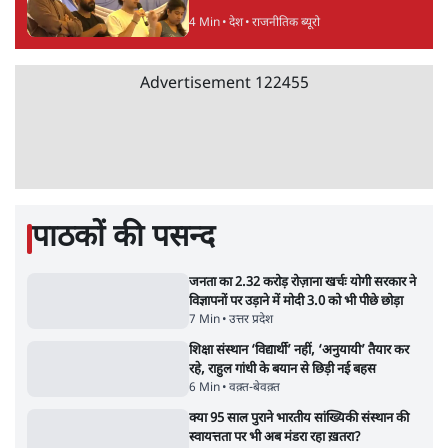
6 Min
•
पंजाब
संसद में क्या FCRA बिल पेश कर सकते हैं शाह?
कांग्रेस ने अपने सांसदों के लिए जारी किया व्हिप
6 Min
•
देश
Advertisement
'E20- दाल में काला नहीं, पूरी दाल ही काली; वाहनों
को बरबाद कर रहा है इथेनॉल': राहुल
5 Min
•
देश
UPI पर प्रस्तावित शुल्क के पीछे ट्रंप का दबाव?
वीजा-मास्टरकार्ड को फायदा पहुँचाने की चर्चा
6 Min
•
विश्लेषण
मार्क ज़करबर्ग का माफीनामाः ये बहुत अंदर की बात
है