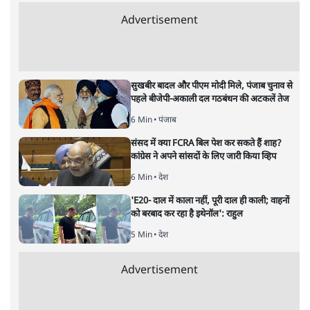
भारत–यूरोप संवाद: दूरदर्शी रणनीति या
हालात से उपजा मोड़?
विश्लेषण
|
सतीश झा
|
29 JAN, 2026
भारत ईयू मुक्त व्यापार समझौताः ईयू अध्यक्ष उर्सुला वॉन डेर लेयेन और
पीएम मोदी
सतीश झा