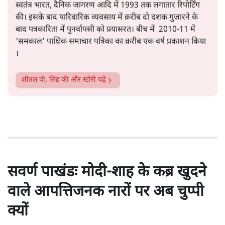
सत्य हिन्दी ऐप
डाउनलोड
करें
शीतल पी. सिंह
1984 से अमर उजाला, चौथी दुनिया, इंडिया टुडे, समय सूत्रधार,
स्वतंत्र भारत, दैनिक जागरण आदि में 1993 तक लगातार रिपोर्टिंग
की। इसके बाद पारिवारिक व्यवसाय में क़रीब दो दशक गुज़ारने के
बाद पत्रकारिता में पुनर्वापसी को प्रयासरत। बीच में 2010-11 में
'समकाल' पाक्षिक समाचार पत्रिका का क़रीब एक वर्ष प्रकाशन किया
।
शीतल पी. सिंह
की और स्टोरी पढ़ें