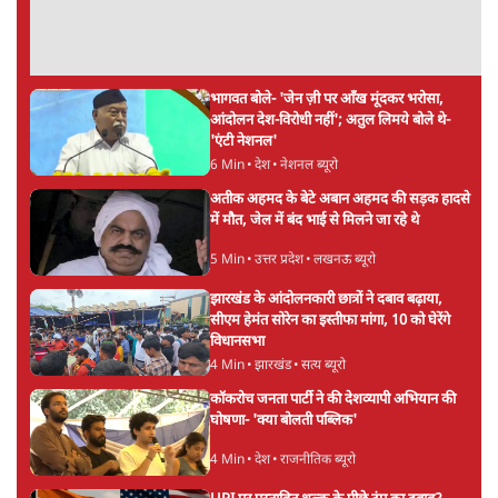
टेलीग्राम की तरफ मुड़े
9 Min
•
देश
झारखंड में छात्र नेताओं और सरकार की बातचीत
बेनतीजा, आंदोलन जारी
5 Min
•
देश
पीएम मोदी लाल किले से बताएं पैलेट गन चलाने का
आदेश किसका था, जंतर मंतर हमाराः CJP
5 Min
•
देश
Advertisement
सुखबीर बादल और पीएम मोदी मिले, पंजाब चुनाव से
पहले बीजेपी-अकाली दल गठबंधन की अटकलें तेज
6 Min
•
पंजाब
संसद में क्या FCRA बिल पेश कर सकते हैं शाह?
कांग्रेस ने अपने सांसदों के लिए जारी किया व्हिप