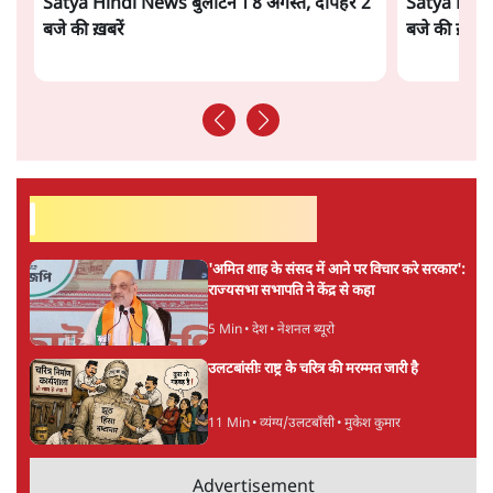
सतीश झा
सतीश झा समकालीन भारतीय भाषाई लेखन के सबसे सूक्ष्म,
विश्लेषणात्मक और मानवीय स्वरों में से एक हैं। शिक्षा, समाज,
संस्कृति और भाषा पर उनकी दृष्टि गहरी और साफ़ है। उनकी शैली—
सरल भाषा में जटिल प्रश्नों को खोलने की—उन्हें आज के
हिंदी‑हिंदुस्तानी लेखन में एक विशिष्ट स्थान देती है।
सतीश झा
की और स्टोरी पढ़ें
अगली खबर लोड हो रही है...
ताजा खबरें
भारत में मेटा की 'अवैध सेंसरशिप' बढ़ी, एक्टिविस्ट