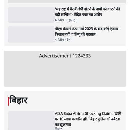
'अमित शाह के संसद में आने पर विचार करे सरकार':
राज्यसभा सभापति ने केंद्र से कहा
5 Min
•
देश
•
नेशनल ब्यूरो
उलटबांसीः राष्ट्र के चरित्र की मरम्मत जारी है
11 Min
•
व्यंग्य/उलटबाँसी
•
मुकेश कुमार
Advertisement
भागवत बोले- 'जेन ज़ी पर आँख मूंदकर भरोसा,
आंदोलन देश-विरोधी नहीं'; अतुल लिमये बोले थे-
'एंटी नेशनल'
6 Min
•
देश
•
नेशनल ब्यूरो
अतीक अहमद के बेटे अबान अहमद की सड़क हादसे
में मौत, जेल में बंद भाई से मिलने जा रहे थे