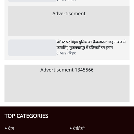
पाठकों की पसन्द
जनता का 2.32 करोड़ रोज़ाना खर्चः योगी सरकार ने
विज्ञापनों पर उड़ाने में मोदी 3.0 को भी पीछे छोड़ा
7 Min
•
उत्तर प्रदेश
शिक्षा संस्थान ‘विद्यार्थी’ नहीं, ‘अनुयायी’ तैयार कर
रहे, राहुल गांधी के बयान से छिड़ी नई बहस
6 Min
•
वक़्त-बेवक़्त
क्या 95 साल पुराने भारतीय सांख्यिकी संस्थान की
स्वायत्तता पर भी अब मंडरा रहा ख़तरा?
8 Min
•
विश्लेषण
Advertisement
उलटबांसीः राष्ट्र के चरित्र की मरम्मत जारी है
11 Min
•
व्यंग्य/उलटबाँसी