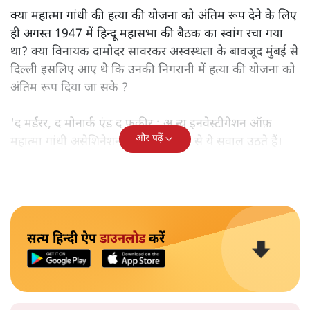
क्या महात्मा गांधी की हत्या की योजना को अंतिम रूप देने के लिए
ही अगस्त 1947 में हिन्दू महासभा की बैठक का स्वांग रचा गया
था? क्या विनायक दामोदर सावरकर अस्वस्थता के बावजूद मुंबई से
दिल्ली इसलिए आए थे कि उनकी निगरानी में हत्या की योजना को
अंतिम रूप दिया जा सके ?
'द मर्डरर, द मोनार्क एंड द फ़कीर : अ न्यू इनवेस्टीगेशन ऑफ़
और पढ़ें
महात्मा गांधी असेशिनेशन' नामक किताब से ये सवाल उठते हैं।
सत्य हिन्दी ऐप
डाउनलोड
करें