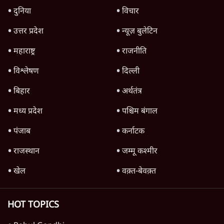
जंतर-मंतर पर युवा आक्रोश के बाद संघ की बेचैनी
क्यों बढ़ी? प्रो. अपूर्वानंद ने बताईं 5 बड़ी वजहें
7 Min
•
विश्लेषण
मैं अपने सारे सर्टिफिकेट दिखाने को तैयार, मोदी जी
भी अपनी डिग्री दिखाएंः दिपके
4 Min
•
देश
Advertisement
'महाराष्ट्र में गैर बीजेपी वोटरों के नामों को काटने की
बड़ी साज़िश'- रोहित पवार का आरोप
4 Min
•
महाराष्ट्र
पीएम केयर्स फंडः मार्च 2023 के बाद कोई हिसाब-
किताब नहीं, द हिन्दू की पड़ताल
4 Min
•
देश
Advertisement
1224333