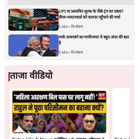
भारत-यूरोपीय संघ मुक्त व्यापार समझौताः क्या यूरोप की ओर भारत
का झुकाव एक लंबा रणनीतिक नज़रिया है या वैश्विक दबावों और
अमेरिकी अनिश्चितता की वजह से उठाया गया एक कदम है? वरिष्ठ
पत्रकार सतीश झा का आकलनः
कूटनीति में समय ही सबसे
बड़ा कारक होता है। भारत का यूरोप की
ओर ताज़ा झुकाव—जिसका ठोस रूप हाल ही में संपन्न भारत–
यूरोपीय संघ मुक्त व्यापार समझौते (एफ़टीए) में दिखाई देता है—
किसी दीर्घकालिक रणनीतिक दूरदृष्टि की पराकाष्ठा कम, और
परिस्थितियों के दबाव में लिया गया एक तेज़ निर्णय अधिक लगता
और पढ़ें
है।
सत्य हिन्दी ऐप
डाउनलोड
करें