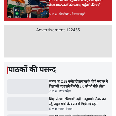
6 Min
•
देश
'E20- दाल में काला नहीं, पूरी दाल ही काली; वाहनों
को बरबाद कर रहा है इथेनॉल': राहुल
5 Min
•
देश
Advertisement
UPI पर प्रस्तावित शुल्क के पीछे ट्रंप का दबाव?
वीजा-मास्टरकार्ड को फायदा पहुँचाने की चर्चा
6 Min
•
विश्लेषण
मार्क ज़करबर्ग का माफीनामाः ये बहुत अंदर की बात
है
9 Min
•
विश्लेषण