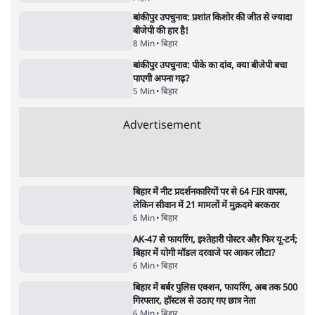
5 Min
•
उत्तर प्रदेश
•
लखनऊ ब्यूरो
झारखंड के आंदोलनकारी छात्रों ने दबाव बढ़ाया,
सीएम हेमंत सोरेन का इस्तीफा मांगा, 10 को घेरेंगे
विधानसभा
4 Min
•
झारखंड
•
सत्य ब्यूरो
कॉकरोच जनता पार्टी ने की देशव्यापी अभियान की
घोषणा- 'क्या बोलती पब्लिक'
4 Min
•
देश
•
राजनीतिक ब्यूरो
UPI पर प्रस्तावित शुल्क के पीछे ट्रंप का दबाव?
वीजा-मास्टरकार्ड को फायदा पहुँचाने की चर्चा
6 Min
•
विश्लेषण
•
नेशनल ब्यूरो
Advertisement
122455