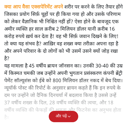
क्या आप वैसा एक्सपेरिमेंट अपने शरीर पर करने के लिए तैयार होंगे
जिसका प्रयोग सिर्फ़ चूहों पर ही किया गया हो और उसके परिणाम
को लेकर वैज्ञानिक भी निश्चिंत नहीं हों? ऐसा होने के बावजूद एक
अमीर व्यक्ति हर साल क़रीब 2 मिलियन डॉलर यानी क़रीब 16
करोड़ रुपये ख़र्च कर देता है! वह भी सिर्फ़ जवान दिखने के लिए!
तो क्या यह संभव है? आख़िर वह शख्स क्या तरीक़ा अपना रहा है
और अपने परिवार के दो लोगों को भी उसमें उसने क्यों जोड़ रखा
है?
यह मामला है 45 वर्षीय ब्रायन जॉनसन का। उनकी 30-40 की उम्र
में किस्मत चमकी जब उन्होंने अपनी भुगतान प्रसंस्करण कंपनी ब्रेंट्री
पेमेंट सॉल्यूशंस को ईबे को 800 मिलियन डॉलर नकद में बेच दिया।
न्यूयॉर्क पोस्ट की रिपोर्ट के अनुसार ब्रायन कहते हैं कि इन रुपये के
दम पर उन्होंने जो दैनिक दिनचर्या में बदलाव किया है उससे उन्हें
37 वर्षीय शख्स के दिल, 28 वर्षीय व्यक्ति की त्वचा, और 18
वर्षीय व्यक्ति की फेफड़ों की क्षमता और फिटनेस का अनुभव होता
और पढ़ें
है।