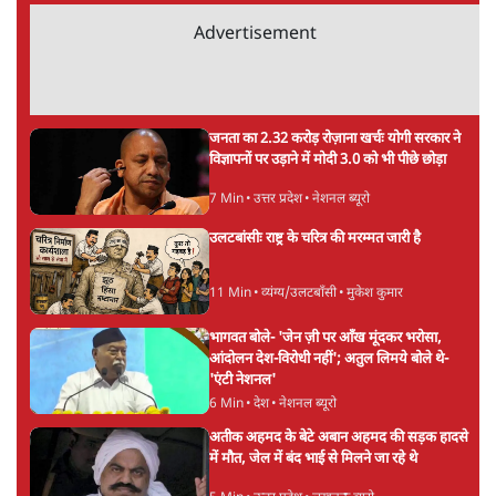
ताजा खबरें
'E20- दाल में काला नहीं, पूरी दाल ही काली; वाहनों
को बरबाद कर रहा है इथेनॉल': राहुल
5 Min
•
देश
UPI पर प्रस्तावित शुल्क के पीछे ट्रंप का दबाव?
वीजा-मास्टरकार्ड को फायदा पहुँचाने की चर्चा
6 Min
•
विश्लेषण
मार्क ज़करबर्ग का माफीनामाः ये बहुत अंदर की बात
है
9 Min
•
विश्लेषण
Advertisement
BJP और मोदी ‘गॉडफादर’ भागवत की Gen Z पर
सलाह मानेंः अभिजीत दिपके