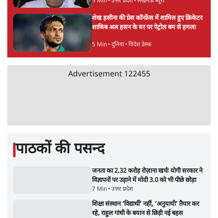
5 Min
•
देश
महुआ मोइत्रा से SC ने कहा- ' अंडों से क्यों डरती हैं?
स्वतंत्रता सेनानी सीने पर गोली खाते थे'
4 Min
•
देश
राहुल गांधी के जेन ज़ी इवेंट 'छात्रों की गूंज' को शर्तों
के साथ मंज़ूरी देना पड़ा
5 Min
•
देश
Advertisement
झारखंड प्रोटेस्ट: तबीयत बिगड़ने पर छात्र अस्पताल में
भर्ती; AISA भी हुई प्रोटेस्ट में शामिल
6 Min
•
झारखंड
SC-ST आरक्षण में क्रीमी लेयर क्यों नहीं? केंद्र ने
सुप्रीम कोर्ट में बताया कारण