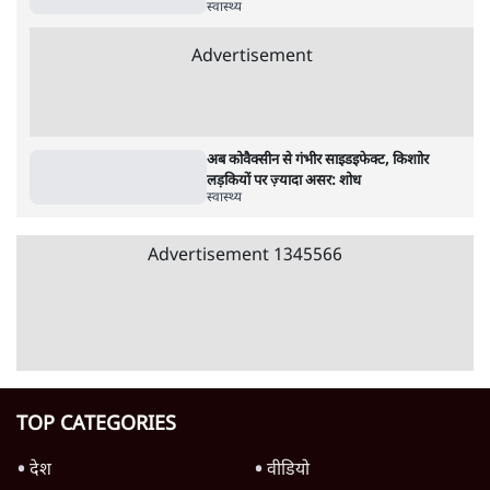
पाठकों की पसन्द
जनता का 2.32 करोड़ रोज़ाना खर्चः योगी सरकार ने
विज्ञापनों पर उड़ाने में मोदी 3.0 को भी पीछे छोड़ा
7 Min
•
उत्तर प्रदेश
शिक्षा संस्थान ‘विद्यार्थी’ नहीं, ‘अनुयायी’ तैयार कर
रहे, राहुल गांधी के बयान से छिड़ी नई बहस
6 Min
•
वक़्त-बेवक़्त
क्या 95 साल पुराने भारतीय सांख्यिकी संस्थान की
स्वायत्तता पर भी अब मंडरा रहा ख़तरा?
8 Min
•
विश्लेषण
Advertisement