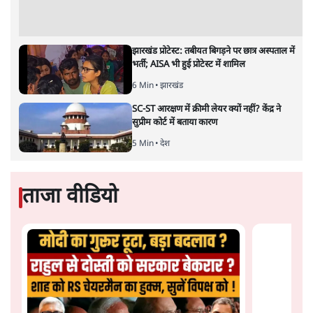
भारत-यूरोपीय संघ मुक्त व्यापार समझौताः क्या यूरोप की ओर भारत
का झुकाव एक लंबा रणनीतिक नज़रिया है या वैश्विक दबावों और
अमेरिकी अनिश्चितता की वजह से उठाया गया एक कदम है? वरिष्ठ
पत्रकार सतीश झा का आकलनः
कूटनीति में समय ही सबसे
बड़ा कारक होता है। भारत का यूरोप की
ओर ताज़ा झुकाव—जिसका ठोस रूप हाल ही में संपन्न भारत–
यूरोपीय संघ मुक्त व्यापार समझौते (एफ़टीए) में दिखाई देता है—
किसी दीर्घकालिक रणनीतिक दूरदृष्टि की पराकाष्ठा कम, और
परिस्थितियों के दबाव में लिया गया एक तेज़ निर्णय अधिक लगता
और पढ़ें
है।