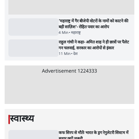
सर्वाधिक पढ़ी गयी खबरें
मेटा के सरेंडर के बाद भारत में केजरीवाल का इंस्टा
हैंडल बैनः AAP का आरोप
3 Min
•
देश
•
नेशनल ब्यूरो
'अमित शाह के संसद में आने पर विचार करे सरकार':
राज्यसभा सभापति ने केंद्र से कहा
5 Min
•
देश
•
नेशनल ब्यूरो
Advertisement
जनता का 2.32 करोड़ रोज़ाना खर्चः योगी सरकार ने
विज्ञापनों पर उड़ाने में मोदी 3.0 को भी पीछे छोड़ा
7 Min
•
उत्तर प्रदेश
•
नेशनल ब्यूरो