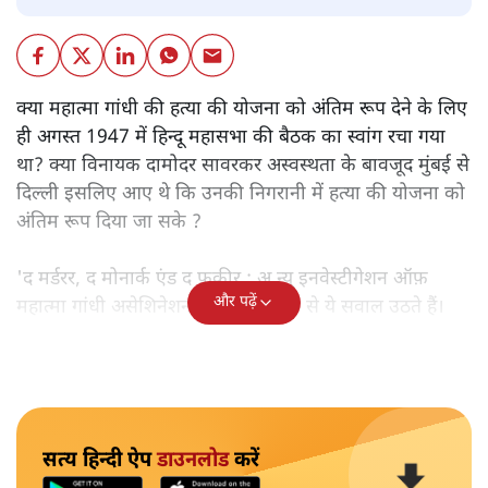
क्या महात्मा गांधी की हत्या की योजना को अंतिम रूप देने के लिए
ही अगस्त 1947 में हिन्दू महासभा की बैठक का स्वांग रचा गया
था? क्या विनायक दामोदर सावरकर अस्वस्थता के बावजूद मुंबई से
दिल्ली इसलिए आए थे कि उनकी निगरानी में हत्या की योजना को
अंतिम रूप दिया जा सके ?
'द मर्डरर, द मोनार्क एंड द फ़कीर : अ न्यू इनवेस्टीगेशन ऑफ़
और पढ़ें
महात्मा गांधी असेशिनेशन' नामक किताब से ये सवाल उठते हैं।
सत्य हिन्दी ऐप
डाउनलोड
करें