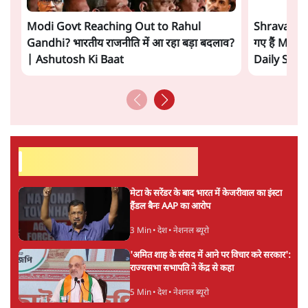
सत्य हिन्दी ऐप
डाउनलोड
करें
सतीश झा
सतीश झा समकालीन भारतीय भाषाई लेखन के सबसे सूक्ष्म,
विश्लेषणात्मक और मानवीय स्वरों में से एक हैं। शिक्षा, समाज,
संस्कृति और भाषा पर उनकी दृष्टि गहरी और साफ़ है। उनकी शैली—
सरल भाषा में जटिल प्रश्नों को खोलने की—उन्हें आज के
हिंदी‑हिंदुस्तानी लेखन में एक विशिष्ट स्थान देती है।
सतीश झा
की और स्टोरी पढ़ें
अगली खबर लोड हो रही है...