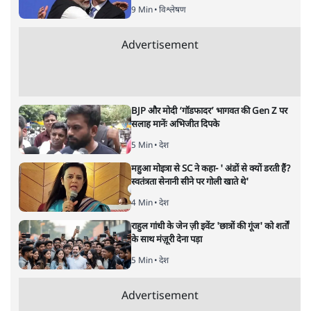
मुकेश कुमार
की और स्टोरी पढ़ें
भारत–यूरोप संवाद: दूरदर्शी रणनीति या
हालात से उपजा मोड़?
विश्लेषण
|
सतीश झा
|
29 JAN, 2026
भारत ईयू मुक्त व्यापार समझौताः ईयू अध्यक्ष उर्सुला वॉन डेर लेयेन और
पीएम मोदी
सतीश झा