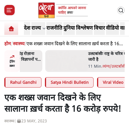
देश
राज्य
राजनीति
दुनिया
विश्लेषण
विचार
वीडियो
वक़्त
होम
/
स्वास्थ्य
/
एक शख्स जवान दिखने के लिए सालाना ख़र्च करता है 16
करोड़ रुपये!
ोज़ाना
उलटबांसीः राष्ट्र के चरित्र की मरम्मत
्ञापनों पर
जारी है
ट्रेंडिंग
भी पीछे
11 Min
.
व्यंग्य/उलटबाँसी
ख़बर
Rahul Gandhi
Satya Hindi Bulletin
Viral Video
एक शख्स जवान दिखने के लिए
सालाना ख़र्च करता है 16 करोड़ रुपये!
स्वास्थ्य
|
23 MAY, 2023