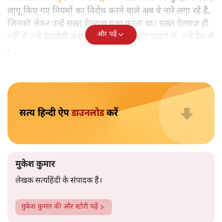
मुकेश कुमार
आप हैरान हुए या नहीं। पीएम मोदी और अमित शाह के खिलाफ
जेएनयू में जब कब्र खुदने वाले आपत्तिजनक नारे लगे तो फौरन
एफआईआर दर्ज की गई। छात्रों को देशद्रोही कहा गया। वैसे ही नारे
अब सवर्ण प्रदर्शनकारी पूरे देश में लगा रहे हैं तो चुप्पी है। कोई संज्ञान
लेने वाला नहीं है।