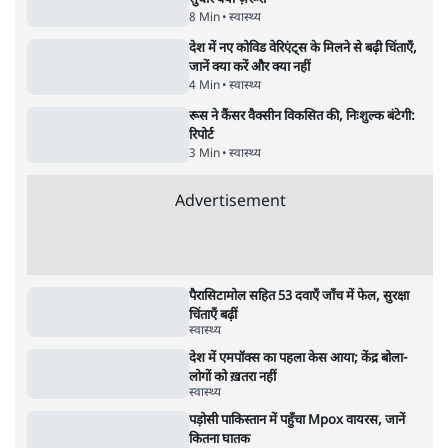
उलटबांसीः राष्ट्र के चरित्र की मरम्मत जारी है
11 Min
•
व्यंग्य/उलटबाँसी
•
मुकेश कुमार
भागवत बोले- 'जेन ज़ी पर आँख मूंदकर भरोसा,
आंदोलन देश-विरोधी नहीं'; अतुल लिमये बोले थे-
'एंटी नेशनल'
6 Min
•
देश
•
नेशनल ब्यूरो
अतीक अहमद के बेटे अबान अहमद की सड़क हादसे
में मौत, जेल में बंद भाई से मिलने जा रहे थे
5 Min
•
उत्तर प्रदेश
•
लखनऊ ब्यूरो
शेख हसीना की प्रेस कॉन्फ्रेंस में शामिल हुए क्रिकेटर
शाकिब अल हसन के घर पर पेट्रोल बम से हमला
5 Min
•
दुनिया
•
विदेश डेस्क
Advertisement
122455