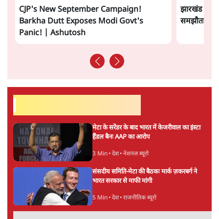
सत्य हिन्दी ऐप
डाउनलोड
करें
अनन्त मित्तल
लेखक वरिष्ठ पत्रकार हैं एवं 'अमेरिकी इतिहास की रूपरेखा' पुस्तक के
अनुवादक हैं।
अनन्त मित्तल
की और स्टोरी पढ़ें
अगली खबर लोड हो रही है...
ताजा खबरें