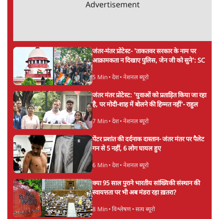
Abhijeet Dipke Press Conference: CJP
का 'Kya Bolti Public' अभियान, चुनाव नहीं
लड़ेगी CJP!
दिल्ली
Urmilesh Exposes Voter List Plan: क्या
पिछड़ों और दलितों का वोट काट देगी BJP?
विश्लेषण
भागवत बोले- 'जेन ज़ी पर आँख मूंदकर भरोसा,
आंदोलन देश-विरोधी नहीं'; अतुल लिमये बोले थे-
'एंटी नेशनल'
6 Min
•
देश
Advertisement
अतीक अहमद के बेटे अबान अहमद की सड़क हादसे
में मौत, जेल में बंद भाई से मिलने जा रहे थे