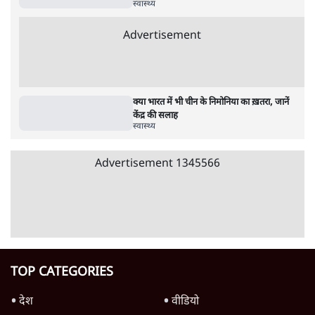
पाठकों की पसन्द
RSS नेता की जंतर मंतर आंदोलन पर टिप्पणी- सीधे
फायरिंग कराता, महिलाओं का रेप करवाता
4 Min
•
देश
शिक्षा संस्थान ‘विद्यार्थी’ नहीं, ‘अनुयायी’ तैयार कर
रहे, राहुल गांधी के बयान से छिड़ी नई बहस
6 Min
•
वक़्त-बेवक़्त
इंस्टाग्राम पर आरक्षण हटाओ आंदोलन का शिगूफा,
क्या Gen Z एकता तोड़ने की मुहिम?
7 Min
•
देश
Advertisement