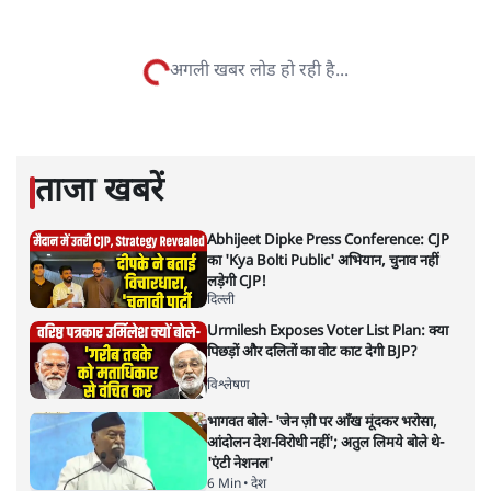
सतीश झा
सतीश झा समकालीन भारतीय भाषाई लेखन के सबसे सूक्ष्म,
विश्लेषणात्मक और मानवीय स्वरों में से एक हैं। शिक्षा, समाज,
संस्कृति और भाषा पर उनकी दृष्टि गहरी और साफ़ है। उनकी शैली—
सरल भाषा में जटिल प्रश्नों को खोलने की—उन्हें आज के
हिंदी‑हिंदुस्तानी लेखन में एक विशिष्ट स्थान देती है।
सतीश झा
की और स्टोरी पढ़ें
नतीजों पर परदे डालता घोषणा प्रधान
बजट!