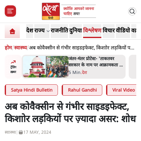
देश
राज्य
राजनीति
दुनिया
विश्लेषण
विचार
वीडियो
वक़्त
होम
/
स्वास्थ्य
/
अब कोवैक्सीन से गंभीर साइडइफेक्ट, किशाोर लड़कियों पर
ज़्यादा असर: शोध
ाकतवर
जंतर मंतर प्रोटेस्ट: 'युवाओं को
रामकता न
प्रताड़ित किया जा रहा है, पर मोदी-
ट्रेंडिंग
ो सुने':
शाह में बोलने की हिम्मत नहीं'-
7 Min
.
देश
ख़बर
राहुल
Satya Hindi Bulletin
Rahul Gandhi
Viral Video
अब कोवैक्सीन से गंभीर साइडइफेक्ट,
किशाोर लड़कियों पर ज़्यादा असर: शोध
स्वास्थ्य
|
17 MAY, 2024