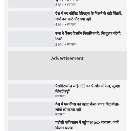
जंतर मंतर प्रोटेस्ट: 'युवाओं को प्रताड़ित किया जा रहा
है, पर मोदी-शाह में बोलने की हिम्मत नहीं'- राहुल
7 Min
•
देश
•
नेशनल ब्यूरो
पेंटर प्रशांत की दर्दनाक दास्तान- जंतर मंतर पर पैलेट
गन से 5 नहीं, 6 लोग घायल हुए
6 Min
•
देश
•
नेशनल ब्यूरो
क्या 95 साल पुराने भारतीय सांख्यिकी संस्थान की
स्वायत्तता पर भी अब मंडरा रहा ख़तरा?
8 Min
•
विश्लेषण
•
सत्य ब्यूरो
शाह के ख़िलाफ़ संसद में विपक्ष का मार्च, 'गृह मंत्री
मुंह छुपा रहे हैं क्योंकि वो छात्रों के गुनहगार हैं'
5 Min
•
देश
•
नेशनल ब्यूरो
Advertisement
122455