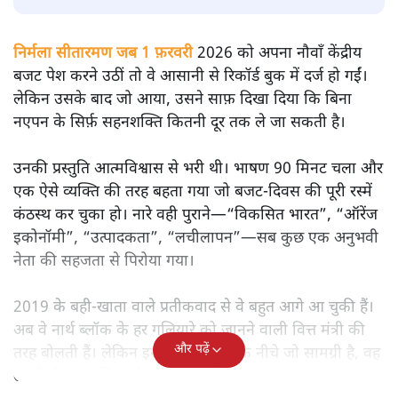
सतीश झा
मोदी सरकार का बजट 2026 बड़े बदलाव का वादा करता दिखता है,
लेकिन क्या वह देहलीज़ पार कर पाया? नीतिगत झिझक, अधूरे सुधार
और ठहरे फैसलों के बीच बजट की आलोचनात्मक समीक्षा पढ़िए।
निर्मला सीतारमण जब 1 फ़रवरी
2026 को अपना नौवाँ केंद्रीय
बजट पेश करने उठीं तो वे आसानी से रिकॉर्ड बुक में दर्ज हो गईं।
लेकिन उसके बाद जो आया, उसने साफ़ दिखा दिया कि बिना
नएपन के सिर्फ़ सहनशक्ति कितनी दूर तक ले जा सकती है।
उनकी प्रस्तुति आत्मविश्वास से भरी थी। भाषण 90 मिनट चला और