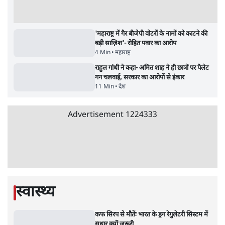
सर्वाधिक पढ़ी गयी खबरें
मेटा के सरेंडर के बाद भारत में केजरीवाल का इंस्टा
हैंडल बैनः AAP का आरोप
3 Min
•
देश
•
नेशनल ब्यूरो
संसदीय समिति-मेटा की बैठकः मार्क ज़करबर्ग ने
भारत सरकार से माफी मांगी
5 Min
•
देश
•
राजनीतिक ब्यूरो
Advertisement
जंतर-मंतर प्रोटेस्ट- 'ताकतवर सरकार के नाम पर
आक्रामकता न दिखाए पुलिस, जेन जी को सुने': SC
5 Min
•
देश
•
नेशनल ब्यूरो