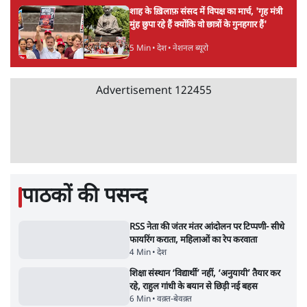
5 Min
•
उत्तर प्रदेश
उलटबांसीः राष्ट्र के चरित्र की मरम्मत जारी है
11 Min
•
व्यंग्य/उलटबाँसी
'अमित शाह के संसद में आने पर विचार करे सरकार':
राज्यसभा सभापति ने केंद्र से कहा
5 Min
•
देश
Advertisement
कॉकरोच जनता पार्टी ने की देशव्यापी अभियान की
घोषणा- 'क्या बोलती पब्लिक'
4 Min
•
देश
झारखंड के आंदोलनकारी छात्रों ने दबाव बढ़ाया,
सीएम हेमंत सोरेन का इस्तीफा मांगा, 10 को घेरेंगे
विधानसभा