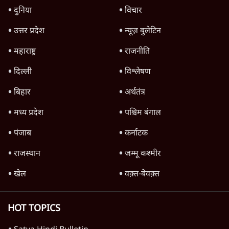
जनता का 2.32 करोड़ रोज़ाना खर्चः योगी सरकार ने
विज्ञापनों पर उड़ाने में मोदी 3.0 को भी पीछे छोड़ा
7 Min
•
उत्तर प्रदेश
क्या 95 साल पुराने भारतीय सांख्यिकी संस्थान की
स्वायत्तता पर भी अब मंडरा रहा ख़तरा?
8 Min
•
विश्लेषण
जंतर-मंतर पर युवा आक्रोश के बाद संघ की बेचैनी
क्यों बढ़ी? प्रो. अपूर्वानंद ने बताईं 5 बड़ी वजहें
7 Min
•
विश्लेषण
Advertisement
'महाराष्ट्र में गैर बीजेपी वोटरों के नामों को काटने की
बड़ी साज़िश'- रोहित पवार का आरोप
4 Min
•
महाराष्ट्र
राहुल गांधी ने कहा- अमित शाह ने ही छात्रों पर पैलेट
गन चलवाई, सरकार का आरोपों से इंकार
11 Min
•
देश