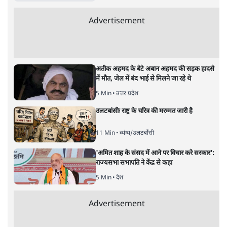
अर्थतंत्र
|
अनन्त मित्तल
|
1 FEB, 2026
अनन्त मित्तल
यह बजट नीतिगत नतीजों से ज़्यादा घोषणाओं पर टिका क्यों दिखता
है? आंकड़ों, ज़मीनी हकीकत और वादों के बीच घोषणा-प्रधान बजट
की आलोचनात्मक पड़ताल।
केंद्रीय वित्तमंत्री निर्मला सीतारमण द्वारा
संसद में प्रस्तुत साल
2026—27 का केंद्रीय बजट बीजेपी और प्रधानमंत्री नरेंद्र मोदी
द्वारा साल 2014 में जारी घोषणा पत्र की तरह वायदों का पुलिंदा
है। बजट में अधिकांश योजनाओं का साल—दो साल में तो
अर्थव्यवस्था पर कोई असर दिखता प्रतीत नहीं होता। इसकी वजह
दुर्लभ खनिज गलियारे से लेकर नए जलमार्गों के विकास तक