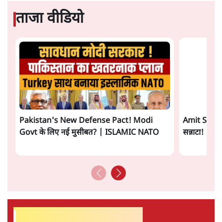
प्रमोद मल्लिक
की और स्टोरी पढ़ें
अगली खबर लोड हो रही है...
ताजा खबरें
Jantar Mantar to Bypolls: RSS ने बदली
रणनीति! Mohan Bhagwat का Masterplan
1 Min
•
विश्लेषण
RSS Contradiction Explained! Mohan
Bhagwat vs Atul Limaye पर Prabhu
Chawla का खुलासा
1 Min
•
विश्लेषण
झारखंड प्रोटेस्ट क्रैकडाउन पर राहुल ने सोरेन सरकार
को कटघरे में खड़ा किया:- ‘छात्रों पर बल प्रयोग