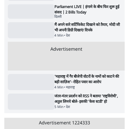
Advertisement
जेन-ज़ी के लिए नहीं, संघ की राजनैतिक हेजेमनी
बचाने आए हैं मोहन भागवत!
14 Min
•
विमर्श
•
वंदिता मिश्रा
ईरान ने जारी किया मुजतबा खामेनेई का वीडियो;
स्वास्थ्य पर इसराइली मीडिया में चल रही थीं अफवाहें
7 Min
•
दुनिया
•
विदेश डेस्क
NALSAR दीक्षांत समारोह के मुख्य अतिथि के रूप
में CJI सूर्यकांत का छात्रों ने किया विरोध
6 Min
•
तेलंगाना
•
सत्य ब्यूरो
अगस्त क्रांति आंदोलन में जनता की एकजुटता कायम
रहती तो देश का विभाजन संभव नहीं था!