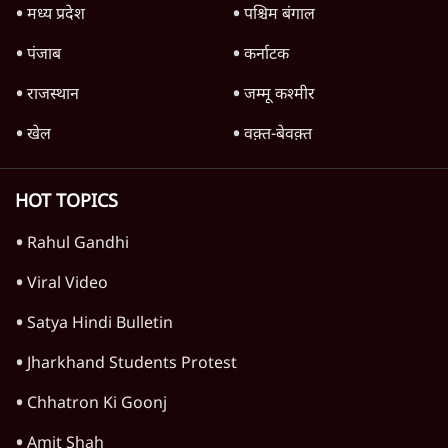
लेकिन केंद्र ने रखी शर्त- 'विपक्ष रोकेगा-टोकेगा नहीं'
7 Min
•
देश
राहुल गांधी ने द हिन्दू में लिखा- अमित शाह ‘या तो
दोषी हैं या अक्षम’
9 Min
•
देश
झारखंड प्रोटेस्ट: 9 दिन की भूख हड़ताल के बाद
एक्टिविस्ट देवेंद्र महतो अस्पताल में भर्ती
10 Min
•
देश
Advertisement
उमर खालिद की किताब पर चर्चा के लिए
ऑडिटोरियम की बुकिंग JNU ने रद्द की, कहा- 'अधूरी
जानकारी दी'
6 Min
•
देश
अयोध्या राम मंदिर चढ़ावा चोरी मामले की जांच पूरी,
अगले महीने दाखिल होगी चार्जशीट
3 Min
•
देश