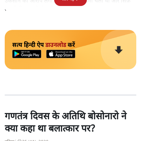
उकसाने का आरोप लगा था, उन पर मुक़दमा चला था और सिर्फ़
तकनीकी कारणों से उन्हें सज़ा नहीं हुई थी।
सत्य हिन्दी ऐप
डाउनलोड
करें
गणतंत्र दिवस के अतिथि बोसोनारो ने
क्या कहा था बलात्कार पर?