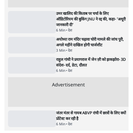
रहे, राहुल गांधी के बयान से छिड़ी नई बहस
6 Min
•
वक़्त-बेवक़्त
क्या 95 साल पुराने भारतीय सांख्यिकी संस्थान की
स्वायत्तता पर भी अब मंडरा रहा ख़तरा?
8 Min
•
विश्लेषण
Advertisement
उलटबांसीः राष्ट्र के चरित्र की मरम्मत जारी है
11 Min
•
व्यंग्य/उलटबाँसी
Parliament LIVE | हंगामे के बीच फिर शुरू हुई
संसद | 2 Bills Today
दिल्ली
मैं अपने सारे सर्टिफिकेट दिखाने को तैयार, मोदी जी
भी अपनी डिग्री दिखाएंः दिपके
4 Min
•
देश
Advertisement