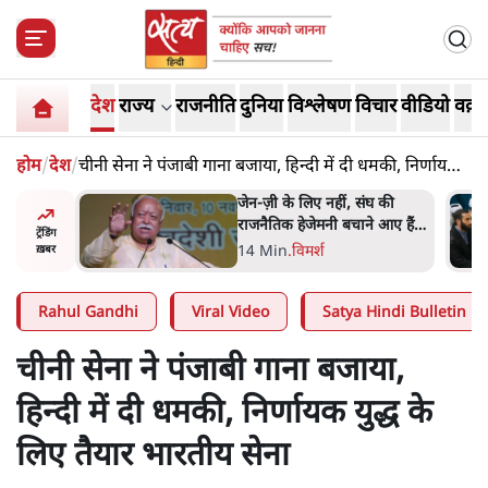
देश
राज्य
राजनीति
दुनिया
विश्लेषण
विचार
वीडियो
वक़्त
होम
/
देश
/
चीनी सेना ने पंजाबी गाना बजाया, हिन्दी में दी धमकी, निर्णायक
युद्ध के लिए तैयार भारतीय सेना
ंघ की
ईरान ने जारी किया मुजतबा
े आए हैं
खामेनेई का वीडियो; स्वास्थ्य पर
ट्रेंडिंग
इसराइली मीडिया में चल रही थीं
7 Min
.
दुनिया
ख़बर
अफवाहें
Rahul Gandhi
Viral Video
Satya Hindi Bulletin
चीनी सेना ने पंजाबी गाना बजाया,
हिन्दी में दी धमकी, निर्णायक युद्ध के
लिए तैयार भारतीय सेना