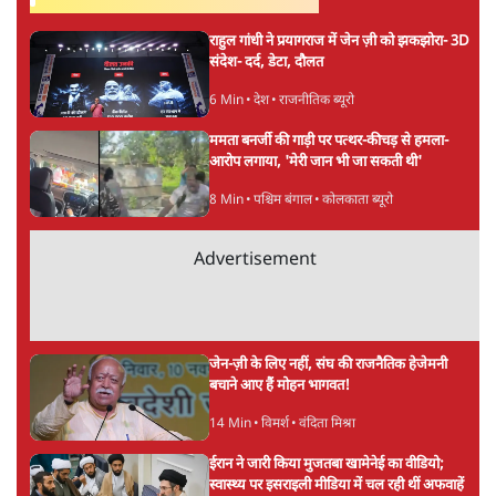
गलत’
8 Min
•
राजनीति
Advertisement
दिल्ली प्रोटेस्ट क्रैकडाउन पर बोलेंगे अमित शाह,
लेकिन केंद्र ने रखी शर्त- 'विपक्ष रोकेगा-टोकेगा नहीं'
7 Min
•
देश
झारखंड पेपर लीक अनुमान से भी बड़ाः 67 कैंडिडेट्स
से 12-12 लाख वसूले, पूर्व चेयरमैन गिरफ्तार
5 Min
•
झारखंड
मनरेगा की जगह आए VB G-RAM-G में पहले ही
महीने ग्रामीण रोजगार में 50% की भारी गिरावट
8 Min
•
अर्थतंत्र
Advertisement