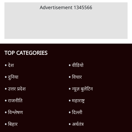
'महाराष्ट्र में गैर बीजेपी वोटरों के नामों को काटने की
बड़ी साज़िश'- रोहित पवार का आरोप
4 Min
•
महाराष्ट्र
जंतर-मंतर प्रदर्शन को RSS ने बताया 'राष्ट्रविरोधी',
अतुल लिमये बोले- इसकी 'केस स्टडी' हो
5 Min
•
देश
Advertisement
1224333
देश
दिल्ली प्रोटेस्ट क्रैकडाउन पर बोलेंगे अमित शाह,