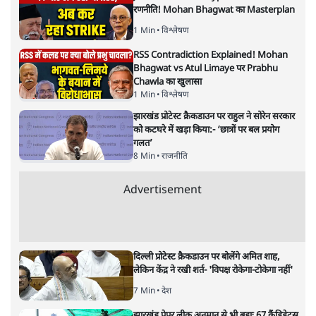
सबरीमला : भेदभाव,आस्था,मान्यताएँ
या पुरुषवादी सोच, सच क्या है?
देश
|
प्रमोद मल्लिक
|
17 NOV, 2019
प्रमोद मल्लिक
ईश्वर के दरबार में सबको हाज़िर होने का मौका क्यों नहीं देना चाहता
वह केरल, जो अपनी बौद्धिकता के लिए पूरे देश में मशहूर है? आखिर