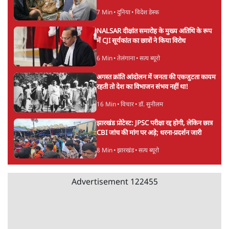
आरएसएस जितना घोर जातिवाद तो कहीं नहीं,
भागवत की हिन्दू एकता हवाहवाई
7 Min
•
वक़्त-बेवक़्त
सरकारी जेन जी बनो और मौज़ करो!
9 Min
•
व्यंग्य/उलटबाँसी
ताजा वीडियो