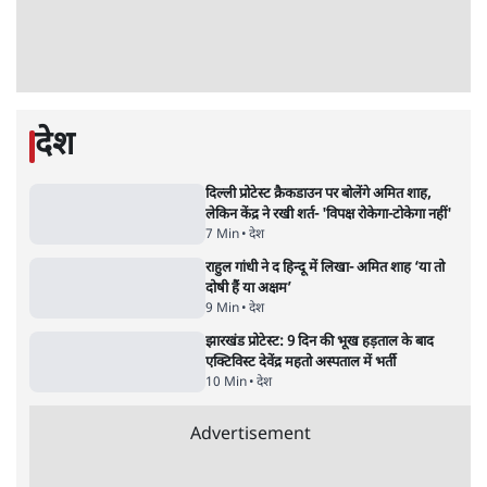
16 Min
•
विचार
•
डॉ. सुनीलम
झारखंड प्रोटेस्ट: JPSC परीक्षा रद्द होगी, लेकिन छात्र
CBI जांच की मांग पर अड़े; धरना-प्रदर्शन जारी
8 Min
•
झारखंड
•
सत्य ब्यूरो
Advertisement
122455
पाठकों की पसन्द
जनता का 2.32 करोड़ रोज़ाना खर्चः योगी सरकार ने
विज्ञापनों पर उड़ाने में मोदी 3.0 को भी पीछे छोड़ा
7 Min
•
उत्तर प्रदेश
शिक्षा संस्थान ‘विद्यार्थी’ नहीं, ‘अनुयायी’ तैयार कर