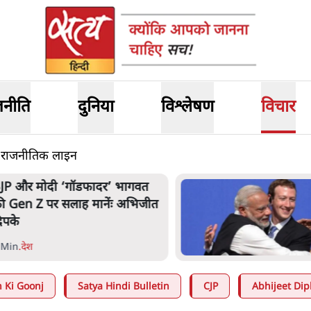
जनीति
दुनिया
विश्लेषण
विचार
लग राजनीतिक लाइन
JP और मोदी ‘गॉडफादर’ भागवत
ी Gen Z पर सलाह मानेंः अभिजीत
िपके
 Min
.
देश
 Ki Goonj
Satya Hindi Bulletin
CJP
Abhijeet Dip