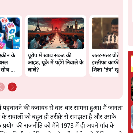
स्क्रीन के
यूरोप में खाद्य संकट की
जंतर-मंतर प्रोटेस्ट: क
ायरल
आहट, यूके में पड़ेंगे निवाले के
इस्तीफा काफी नहीं, क
ी सोच को
लाले?
शिक्षा 'तंत्र' खुद एक
है?
प में पहचानने की कवायद से बार-बार सामना हुआ। मैं जानता
ाय के सवालों को बहुत ही तरीक़े से समझता है और उसके
प्रयोग की राजनीति को मैंने 1973 में ही अपने गाँव के