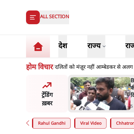
ALL SECTION
देश
राज्य
रा
होम
विचार
दलितों को मंज़ूर नहीं आम्बेडकर से अ
/
/
 दाल में काला नहीं, पूरी दाल ही
B
 वाहनों को बरबाद कर रहा है
क
ट्रेंडिंग
ल': राहुल
द
ख़बर
n
.
देश
5
Rahul Gandhi
Viral Video
Chhatron