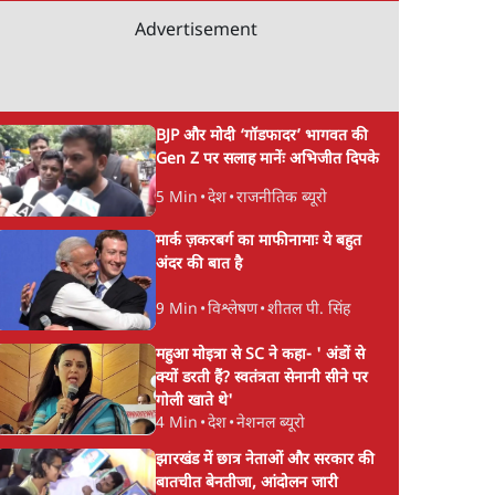
Advertisement
BJP और मोदी ‘गॉडफादर’ भागवत की
Gen Z पर सलाह मानेंः अभिजीत दिपके
5 Min
•
देश
•
राजनीतिक ब्यूरो
मार्क ज़करबर्ग का माफीनामाः ये बहुत
अंदर की बात है
9 Min
•
विश्लेषण
•
शीतल पी. सिंह
महुआ मोइत्रा से SC ने कहा- ' अंडों से
क्यों डरती हैं? स्वतंत्रता सेनानी सीने पर
गोली खाते थे'
4 Min
•
देश
•
नेशनल ब्यूरो
झारखंड में छात्र नेताओं और सरकार की
बातचीत बेनतीजा, आंदोलन जारी