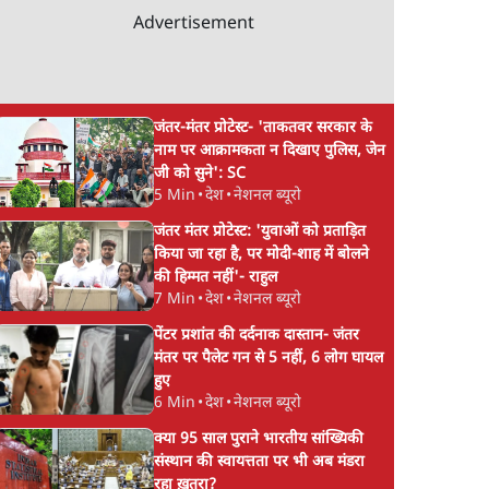
Advertisement
जंतर-मंतर प्रोटेस्ट- 'ताकतवर सरकार के
नाम पर आक्रामकता न दिखाए पुलिस, जेन
जी को सुने': SC
5 Min
•
देश
•
नेशनल ब्यूरो
जंतर मंतर प्रोटेस्ट: 'युवाओं को प्रताड़ित
किया जा रहा है, पर मोदी-शाह में बोलने
की हिम्मत नहीं'- राहुल
7 Min
•
देश
•
नेशनल ब्यूरो
पेंटर प्रशांत की दर्दनाक दास्तान- जंतर
मंतर पर पैलेट गन से 5 नहीं, 6 लोग घायल
हुए
6 Min
•
देश
•
नेशनल ब्यूरो
क्या 95 साल पुराने भारतीय सांख्यिकी
संस्थान की स्वायत्तता पर भी अब मंडरा
रहा ख़तरा?