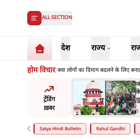
ALL SECTION
देश
राज्य
रा
होम
विचार
क्या लोगों का दिमाग बदलने के लिए बना
/
/
य समिति-मेटा की बैठकः मार्क
ज
र्ग ने भारत सरकार से माफी
क
ट्रेंडिंग
प
ख़बर
n
.
देश
5
Satya Hindi Bulletin
Rahul Gandhi