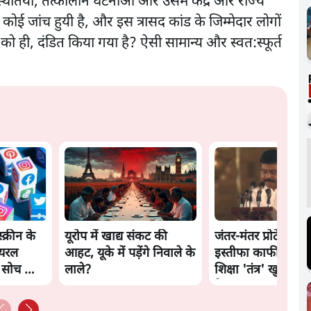
स्थितियों, तत्कालीन घटनाओं और उसमें केंद्र और राज्य
ोई जांच हुयी है, और इस त्रासद कांड के जिम्मेदार लोगों
को ही, दंडित किया गया है? ऐसी सामान्य और स्वत:स्फूर्त
स्क्रीन के
यूरोप में खाद्य संकट की
जंतर-मंतर प्रोटेस्ट: क
ायरल
आहट, यूके में पड़ेंगे निवाले के
इस्तीफा काफी नहीं, क
ी सोच को
लाले?
शिक्षा 'तंत्र' खुद एक
है?