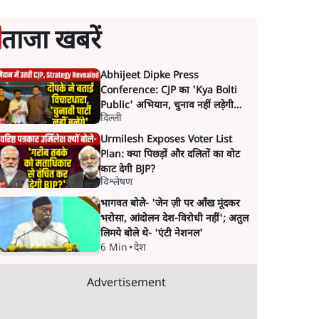
ताजा खबरें
Abhijeet Dipke Press
Conference: CJP का 'Kya Bolti
Public' अभियान, चुनाव नहीं लड़ेगी
दिल्ली
CJP!
Urmilesh Exposes Voter List
Plan: क्या पिछड़ों और दलितों का वोट
काट देगी BJP?
विश्लेषण
भागवत बोले- 'जेन ज़ी पर आँख मूंदकर
भरोसा, आंदोलन देश-विरोधी नहीं'; अतुल
लिमये बोले थे- 'एंटी नेशनल'
6 Min
•
देश
Advertisement