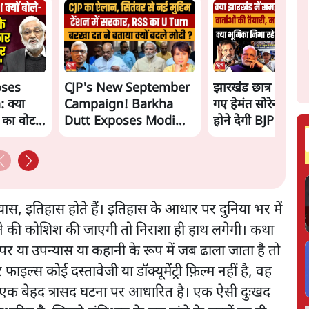
oses
CJP's New September
झारखंड छात्र आंदोल
 क्या
Campaign! Barkha
गए हेमंत सोरेन, सम
ं का वोट
Dutt Exposes Modi
होने देगी BJP?
Govt's Panic! |
Ashutosh
्यास, इतिहास होते हैं। इतिहास के आधार पर दुनिया भर में
ूंढने की कोशिश की जाएगी तो निराशा ही हाथ लगेगी। कथा
े पर या उपन्यास या कहानी के रूप में जब ढाला जाता है तो
ाइल्स कोई दस्तावेजी या डॉक्यूमेंट्री फ़िल्म नहीं है, वह
एक बेहद त्रासद घटना पर आधारित है। एक ऐसी दुःखद