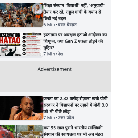
शिक्षा संस्थान ‘विद्यार्थी’ नहीं, ‘अनुयायी’
तैयार कर रहे, राहुल गांधी के बयान से
छिड़ी नई बहस
6 Min
•
वक़्त-बेवक़्त
इंस्टाग्राम पर आरक्षण हटाओ आंदोलन का
शिगूफा, क्या Gen Z एकता तोड़ने की
मुहिम?
7 Min
•
देश
Advertisement
जनता का 2.32 करोड़ रोज़ाना खर्चः योगी
ेवल
जंतर-मंतर आंदोलन: आक्रोश
क्या युवाओं के आंदोलन 
सरकार ने विज्ञापनों पर उड़ाने में मोदी 3.0
्या
का प्रदर्शन या प्रतिरोध का
रुक जाएगा हिंदू राष्ट्र का
को भी पीछे छोड़ा
7 Min
•
उत्तर प्रदेश
 बीमारी
कार्निवाल?
राग?
क्या 95 साल पुराने भारतीय सांख्यिकी
संस्थान की स्वायत्तता पर भी अब मंडरा