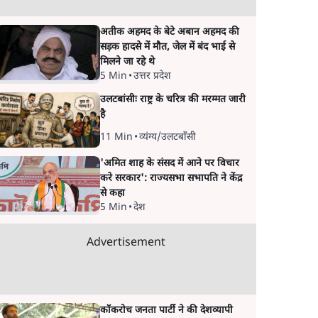
अतीक अहमद के बेटे अबान अहमद की
सड़क हादसे में मौत, जेल में बंद भाई से
मिलने जा रहे थे
5 Min
•
उत्तर प्रदेश
उलटबांसीः राष्ट्र के चरित्र की मरम्मत जारी
है
11 Min
•
व्यंग्य/उलटबाँसी
'अमित शाह के संसद में आने पर विचार
करे सरकार': राज्यसभा सभापति ने केंद्र
से कहा
5 Min
•
देश
Advertisement
कॉकरोच जनता पार्टी ने की देशव्यापी