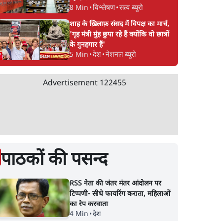
8 Min
•
विश्लेषण
•
सत्य ब्यूरो
शाह के ख़िलाफ़ संसद में विपक्ष का मार्च,
'गृह मंत्री मुंह छुपा रहे हैं क्योंकि वो छात्रों
के गुनहगार हैं'
5 Min
•
देश
•
नेशनल ब्यूरो
Advertisement
122455
पाठकों की पसन्द
RSS नेता की जंतर मंतर आंदोलन पर
टिप्पणी- सीधे फायरिंग कराता, महिलाओं
का रेप करवाता
4 Min
•
देश