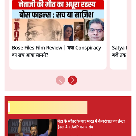
Bose Files Film Review | क्या Conspiracy
Satya Hindi
का सच आया सामने?
बजे तक की ख़
सर्वाधिक पढ़ी गयी खबरें
मेटा के सरेंडर के बाद भारत में केजरीवाल का इंस्टा
हैंडल बैनः AAP का आरोप