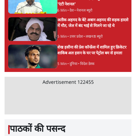
'एंटी नेशनल'
6 Min
•
देश
•
नेशनल ब्यूरो
अतीक अहमद के बेटे अबान अहमद की सड़क हादसे
में मौत, जेल में बंद भाई से मिलने जा रहे थे
5 Min
•
उत्तर प्रदेश
•
लखनऊ ब्यूरो
शेख हसीना की प्रेस कॉन्फ्रेंस में शामिल हुए क्रिकेटर
शाकिब अल हसन के घर पर पेट्रोल बम से हमला
5 Min
•
दुनिया
•
विदेश डेस्क
Advertisement
122455
पाठकों की पसन्द