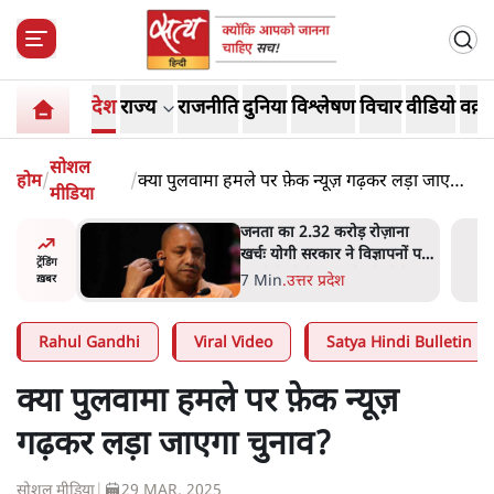
देश
राज्य
राजनीति
दुनिया
विश्लेषण
विचार
वीडियो
वक़्त
सोशल
होम
/
/
क्या पुलवामा हमले पर फ़ेक न्यूज़ गढ़कर लड़ा जाएगा
मीडिया
चुनाव?
ोज़ाना
उलटबांसीः राष्ट्र के चरित्र की मरम्मत
्ञापनों पर
जारी है
ट्रेंडिंग
भी पीछे
11 Min
.
व्यंग्य/उलटबाँसी
ख़बर
Rahul Gandhi
Viral Video
Satya Hindi Bulletin
क्या पुलवामा हमले पर फ़ेक न्यूज़
गढ़कर लड़ा जाएगा चुनाव?
सोशल मीडिया
|
29 MAR, 2025