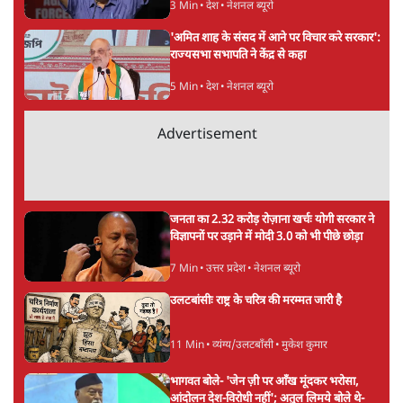
3 Min
•
देश
•
नेशनल ब्यूरो
'अमित शाह के संसद में आने पर विचार करे सरकार':
राज्यसभा सभापति ने केंद्र से कहा
5 Min
•
देश
•
नेशनल ब्यूरो
Advertisement
जनता का 2.32 करोड़ रोज़ाना खर्चः योगी सरकार ने
विज्ञापनों पर उड़ाने में मोदी 3.0 को भी पीछे छोड़ा
7 Min
•
उत्तर प्रदेश
•
नेशनल ब्यूरो
उलटबांसीः राष्ट्र के चरित्र की मरम्मत जारी है
11 Min
•
व्यंग्य/उलटबाँसी
•
मुकेश कुमार
भागवत बोले- 'जेन ज़ी पर आँख मूंदकर भरोसा,
आंदोलन देश-विरोधी नहीं'; अतुल लिमये बोले थे-