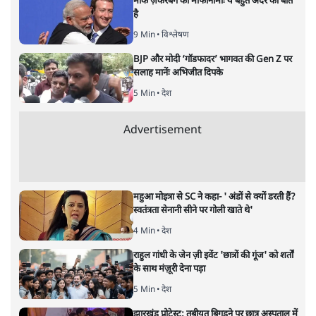
मार्क ज़करबर्ग का माफीनामाः ये बहुत अंदर की बात
है
9 Min
•
विश्लेषण
BJP और मोदी ‘गॉडफादर’ भागवत की Gen Z पर
सलाह मानेंः अभिजीत दिपके
5 Min
•
देश
Advertisement
महुआ मोइत्रा से SC ने कहा- ' अंडों से क्यों डरती हैं?
स्वतंत्रता सेनानी सीने पर गोली खाते थे'
4 Min
•
देश
राहुल गांधी के जेन ज़ी इवेंट 'छात्रों की गूंज' को शर्तों
के साथ मंज़ूरी देना पड़ा
5 Min
•
देश
झारखंड प्रोटेस्ट: तबीयत बिगड़ने पर छात्र अस्पताल में