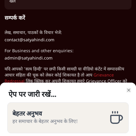
खेल
सम्पर्क करें
लेख, समाचार, पाठकों के विचार भेजें:
contact@satyahindi.com
For Business and other enquiries:
admin@satyahindi.com
यदि आपको 'सत्य हिन्दी' पर छपी किसी सामग्री या वीडियो कंटेंट में सम्पादकीय
आचार संहिता की चूक को लेकर कोई शिकायत है तो आप
Grievance
Redressal
लिंक क्लिक कर अपनी शिकायत हमारे Grievance Officer को
भेज सकते हैं।
ऐप पर जारी रखें...
ऐप पर जारी रखें...
Clo
Clo
सत्य हिन्दी ऐप डाउनलोड करें
बेहतर अनुभव
बेहतर अनुभव
हर समाचार के बेहतर अनुभव के लिए!
हर समाचार के बेहतर अनुभव के लिए!