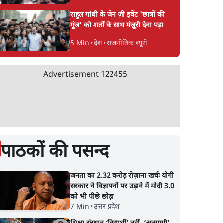
राहुल गांधी के जेन ज़ी इवेंट 'छात्रों की
गूंज' को शर्तों के साथ मंज़ूरी देना पड़ा
5 Min
•
देश
•
राजनीतिक ब्यूरो
Advertisement
122455
पाठकों की पसन्द
जनता का 2.32 करोड़ रोज़ाना खर्चः योगी
सरकार ने विज्ञापनों पर उड़ाने में मोदी 3.0
को भी पीछे छोड़ा
7 Min
•
उत्तर प्रदेश