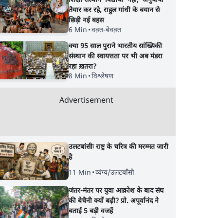
शिक्षा संस्थान ‘विद्यार्थी’ नहीं, ‘अनुयायी’
तैयार कर रहे, राहुल गांधी के बयान से
छिड़ी नई बहस
6 Min
•
वक़्त-बेवक़्त
क्या 95 साल पुराने भारतीय सांख्यिकी
संस्थान की स्वायत्तता पर भी अब मंडरा
रहा ख़तरा?
8 Min
•
विश्लेषण
Advertisement
उलटबांसीः राष्ट्र के चरित्र की मरम्मत जारी
है
11 Min
•
व्यंग्य/उलटबाँसी
जंतर-मंतर पर युवा आक्रोश के बाद संघ
की बेचैनी क्यों बढ़ी? प्रो. अपूर्वानंद ने
बताईं 5 बड़ी वजहें