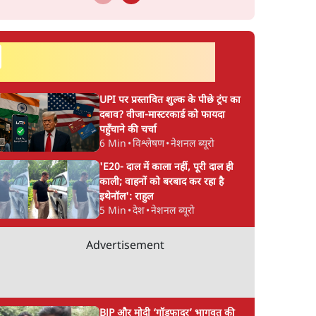
सर्वाधिक पढ़ी गयी खबरें
UPI पर प्रस्तावित शुल्क के पीछे ट्रंप का
दबाव? वीजा-मास्टरकार्ड को फायदा
पहुँचाने की चर्चा
6 Min
•
विश्लेषण
•
नेशनल ब्यूरो
'E20- दाल में काला नहीं, पूरी दाल ही
काली; वाहनों को बरबाद कर रहा है
इथेनॉल': राहुल
5 Min
•
देश
•
नेशनल ब्यूरो
Advertisement
BJP और मोदी ‘गॉडफादर’ भागवत की