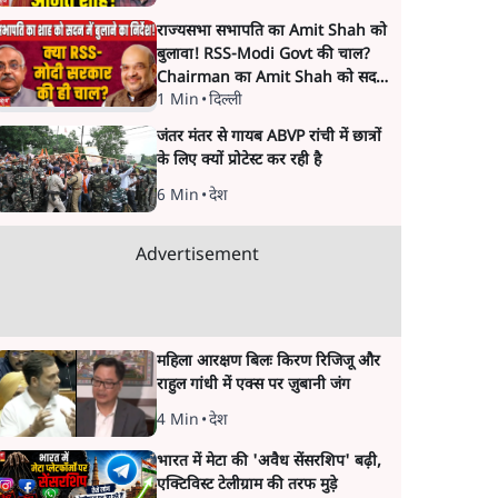
राज्यसभा सभापति का Amit Shah को
बुलावा! RSS-Modi Govt की चाल?
Chairman का Amit Shah को सदन
1 Min
•
दिल्ली
में बयान देने का संकेत क्यों? Senior
journalist Vinod Agnihotri ने इसे
जंतर मंतर से गायब ABVP रांची में छात्रों
Modi Government और RSS की
के लिए क्यों प्रोटेस्ट कर रही है
संभावित strategy से जोड़कर बड़ा
सवाल उठाया है।
6 Min
•
देश
Advertisement
महिला आरक्षण बिलः किरण रिजिजू और
राहुल गांधी में एक्स पर ज़ुबानी जंग
4 Min
•
देश
भारत में मेटा की 'अवैध सेंसरशिप' बढ़ी,
एक्टिविस्ट टेलीग्राम की तरफ मुड़े