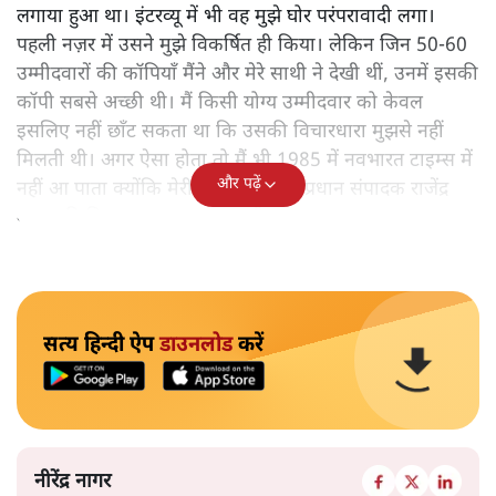
लगाया हुआ था। इंटरव्यू में भी वह मुझे घोर परंपरावादी लगा।
पहली नज़र में उसने मुझे विकर्षित ही किया। लेकिन जिन 50-60
उम्मीदवारों की कॉपियाँ मैंने और मेरे साथी ने देखी थीं, उनमें इसकी
कॉपी सबसे अच्छी थी। मैं किसी योग्य उम्मीदवार को केवल
इसलिए नहीं छाँट सकता था कि उसकी विचारधारा मुझसे नहीं
मिलती थी। अगर ऐसा होता तो मैं भी 1985 में नवभारत टाइम्स में
और पढ़ें
नहीं आ पाता क्योंकि मेरी और तत्कालीन प्रधान संपादक राजेंद्र
माथुर की विचारधारा बहुत अलग थी।
सत्य हिन्दी ऐप
डाउनलोड
करें
नीरेंद्र नागर