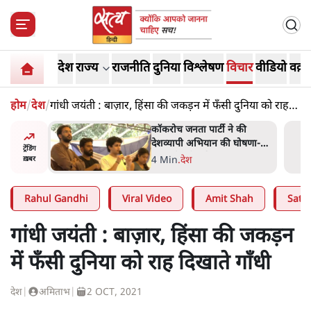
देश
राज्य
राजनीति
दुनिया
विश्लेषण
विचार
वीडियो
वक़्त
होम
/
देश
/
गांधी जयंती : बाज़ार, हिंसा की जकड़न में फँसी दुनिया को राह
दिखाते गाँधी
 की
UPI पर प्रस्तावित शुल्क के पीछे
घोषणा-
ट्रंप का दबाव? वीजा-मास्टरकार्ड
ट्रेंडिंग
को फायदा पहुँचाने की चर्चा
6 Min
.
विश्लेषण
ख़बर
Rahul Gandhi
Viral Video
Amit Shah
Satya
गांधी जयंती : बाज़ार, हिंसा की जकड़न
में फँसी दुनिया को राह दिखाते गाँधी
देश
|
अमिताभ
|
2 OCT, 2021