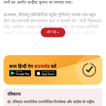
नारों का आरोप कन्हैया कुमार पर लगाया गया।
दरअसल, डीएसयू (डेमोक्रेटिक स्टूडेंट यूनियन) नामक एक बहुत
छोटे उग्र वामपंथी छात्र संगठन द्वारा 9 फरवरी को 'कंट्री विदआउट
पोस्ट आफिस' नामक एक कार्यक्रम तय था। यह वाक्य अमेरिकी
और पढ़ें
कश्मीरी कवि आगा शाहिद अली की एक कविता का शीर्षक है।
सत्य हिन्दी ऐप
डाउनलोड
करें
रविकान्त
प्रो. रविकांत सामाजिक राजनीतिक विश्लेषक और कांग्रेस के राष्ट्रीय