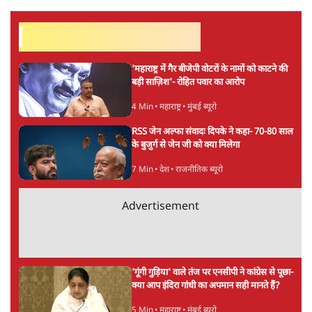
सर्वाधिक पढ़ी गयी खबरें
'महाराष्ट्र में गैर बीजेपी वोटरों के नामों को काटने की
बड़ी साज़िश'- रोहित पवार का आरोप
4 Min
•
महाराष्ट्र
•
मुंबई ब्यूरो
RSS जेन अल्फा संवादः दिपके ने कहा- 70-80 साल
के बुजुर्ग से जेन जी को क्या मिलेगा
7 Min
•
देश
•
राजनीतिक ब्यूरो
Advertisement
'गूंगी गुड़िया' वाले तंज पर एनसीपी ने कांग्रेस से पूछा-
क्या आप इंदिरा गांधी का अपमान सही मानते हैं?
5 Min
•
महाराष्ट्र
•
मुंबई ब्यूरो