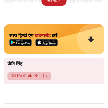
और पढ़ें
अध्ययन सामने नहीं आया है कि औद्योगिक देशों में नौकरियाँ करने
जाने वालों ने अपनी जातीय गंदगी त्याग दी है।
सत्य हिन्दी ऐप
डाउनलोड
करें
प्रीति सिंह
प्रीति सिंह
की और स्टोरी पढ़ें