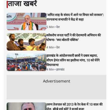
ताजा खबरें
'अमित शाह के संसद में आने पर विचार करे सरकार':
राज्यसभा सभापति ने केंद्र से कहा
5 Min
•
देश
कॉकरोच जनता पार्टी ने की देशव्यापी अभियान की
घोषणा- 'क्या बोलती पब्लिक'
4 Min
•
देश
झारखंड के आंदोलनकारी छात्रों ने दबाव बढ़ाया,
सीएम हेमंत सोरेन का इस्तीफा मांगा, 10 को घेरेंगे
विधानसभा
4 Min
•
झारखंड
Advertisement
तरुण तेजपाल को 2013 के रेप केस में 10 साल की
जेल, बॉम्बे हाई कोर्ट ने सुनाई सजा