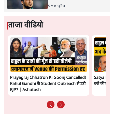
5 Min
•
दुनिया
ताजा वीडियो
Prayagraj Chhatron Ki Goonj Cancelled!
Satya Hindi
Rahul Gandhi के Student Outreach से डरी
बजे की ख़बरें
BJP? | Ashutosh