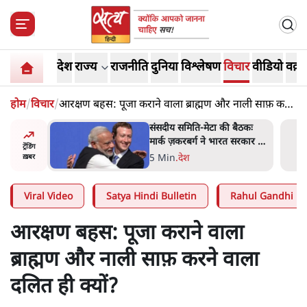
देश
राज्य
राजनीति
दुनिया
विश्लेषण
विचार
वीडियो
वक़्त
होम
/
विचार
/
आरक्षण बहस: पूजा कराने वाला ब्राह्मण और नाली साफ़ करने
वाला दलित ही क्यों?
ज पर एनसीपी
संसदीय समिति-मेटा की बैठकः
 आप इंदिरा
मार्क ज़करबर्ग ने भारत सरकार से
ट्रेंडिंग
नते हैं?
माफी मांगी
5 Min
.
देश
ख़बर
Viral Video
Satya Hindi Bulletin
Rahul Gandhi
आरक्षण बहस: पूजा कराने वाला
ब्राह्मण और नाली साफ़ करने वाला
दलित ही क्यों?