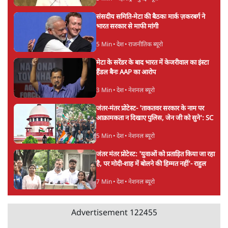
संसदीय समिति-मेटा की बैठकः मार्क ज़करबर्ग ने
भारत सरकार से माफी मांगी
5 Min
•
देश
•
राजनीतिक ब्यूरो
मेटा के सरेंडर के बाद भारत में केजरीवाल का इंस्टा
हैंडल बैनः AAP का आरोप
3 Min
•
देश
•
नेशनल ब्यूरो
जंतर-मंतर प्रोटेस्ट- 'ताकतवर सरकार के नाम पर
आक्रामकता न दिखाए पुलिस, जेन जी को सुने': SC
5 Min
•
देश
•
नेशनल ब्यूरो
जंतर मंतर प्रोटेस्ट: 'युवाओं को प्रताड़ित किया जा रहा
है, पर मोदी-शाह में बोलने की हिम्मत नहीं'- राहुल
7 Min
•
देश
•
नेशनल ब्यूरो
Advertisement
122455