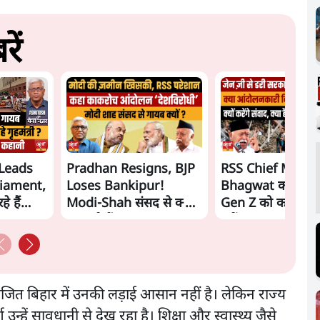
ें
Leads
Pradhan Resigns, BJP
RSS Chief Moha
liament,
Loses Bankipur!
Bhagwat का 'संवा
े हैं
Modi-Shah संसद से क्यों
Gen Z को काउंटर क
hah?
भाग रहे हैं? | Ashutosh
एजेंडा?
िभाजित बिहार में उनकी लड़ाई आसान नहीं है। लेकिन राज्य
उन्हें सावधानी से देख रहा है। शिक्षा और स्वास्थ्य जैसे