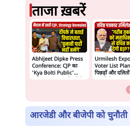
ताजा ख़बरें
Abhijeet Dipke Press
Urmilesh Exp
Conference: CJP का
Voter List Plan:
'Kya Bolti Public'
पिछड़ों और दलितो
अभियान, चुनाव नहीं लड़ेगी
काट देगी BJP?
CJP!
आरजेडी और बीजेपी को चुनौती