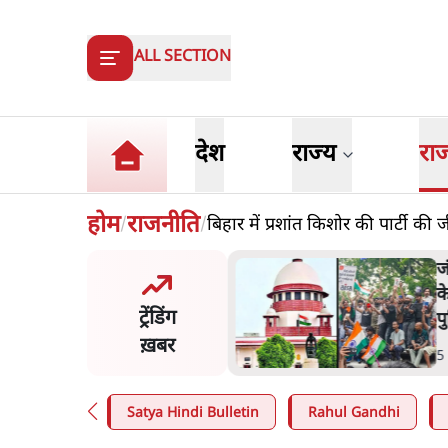
ALL SECTION
देश
राज्य
रा
होम
राजनीति
बिहार में प्रशांत किशोर की पार्टी क
/
/
मंतर प्रोटेस्ट- 'ताकतवर सरकार
ज
ाम पर आक्रामकता न दिखाए
प
ट्रेंडिंग
, जेन जी को सुने': SC
श
ख़बर
n
.
देश
7
Satya Hindi Bulletin
Rahul Gandhi