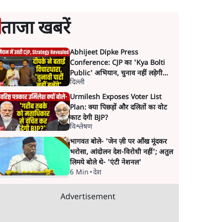
ताजा खबरें
Abhijeet Dipke Press
Conference: CJP का 'Kya Bolti
Public' अभियान, चुनाव नहीं लड़ेगी
दिल्ली
CJP!
Urmilesh Exposes Voter List
Plan: क्या पिछड़ों और दलितों का वोट
काट देगी BJP?
विश्लेषण
भागवत बोले- 'जेन ज़ी पर आँख मूंदकर
भरोसा, आंदोलन देश-विरोधी नहीं'; अतुल
लिमये बोले थे- 'एंटी नेशनल'
6 Min
•
देश
Advertisement