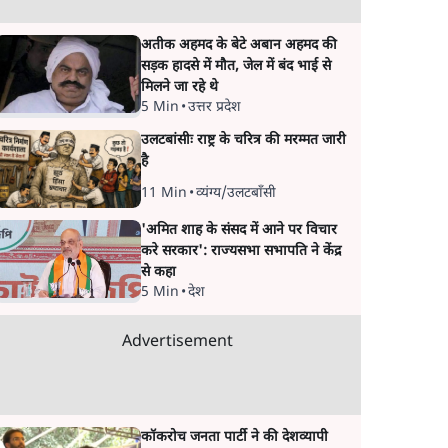
अतीक अहमद के बेटे अबान अहमद की
सड़क हादसे में मौत, जेल में बंद भाई से
मिलने जा रहे थे
5 Min
•
उत्तर प्रदेश
उलटबांसीः राष्ट्र के चरित्र की मरम्मत जारी
है
11 Min
•
व्यंग्य/उलटबाँसी
'अमित शाह के संसद में आने पर विचार
करे सरकार': राज्यसभा सभापति ने केंद्र
से कहा
5 Min
•
देश
Advertisement
कॉकरोच जनता पार्टी ने की देशव्यापी