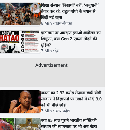
शिक्षा संस्थान ‘विद्यार्थी’ नहीं, ‘अनुयायी’
तैयार कर रहे, राहुल गांधी के बयान से
छिड़ी नई बहस
6 Min
•
वक़्त-बेवक़्त
इंस्टाग्राम पर आरक्षण हटाओ आंदोलन का
शिगूफा, क्या Gen Z एकता तोड़ने की
मुहिम?
7 Min
•
देश
Advertisement
n
Ram Mandir Loot
UP, Bihar & Jhark
द' या
Echoes in UP
में Student Protest,
रने का
Assembly, चंदा चोरी पर
बढ़ता आक्रोश, Modi
CM Yogi का गोलमोल
सरकार के लिए खतरा?
जनता का 2.32 करोड़ रोज़ाना खर्चः योगी
जवाब?
सरकार ने विज्ञापनों पर उड़ाने में मोदी 3.0
को भी पीछे छोड़ा
7 Min
•
उत्तर प्रदेश
क्या 95 साल पुराने भारतीय सांख्यिकी
संस्थान की स्वायत्तता पर भी अब मंडरा