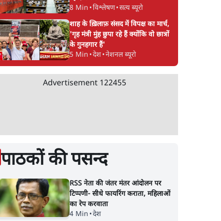
8 Min
•
विश्लेषण
•
सत्य ब्यूरो
शाह के ख़िलाफ़ संसद में विपक्ष का मार्च,
'गृह मंत्री मुंह छुपा रहे हैं क्योंकि वो छात्रों
के गुनहगार हैं'
5 Min
•
देश
•
नेशनल ब्यूरो
Advertisement
122455
पाठकों की पसन्द
RSS नेता की जंतर मंतर आंदोलन पर
टिप्पणी- सीधे फायरिंग कराता, महिलाओं
का रेप करवाता
4 Min
•
देश