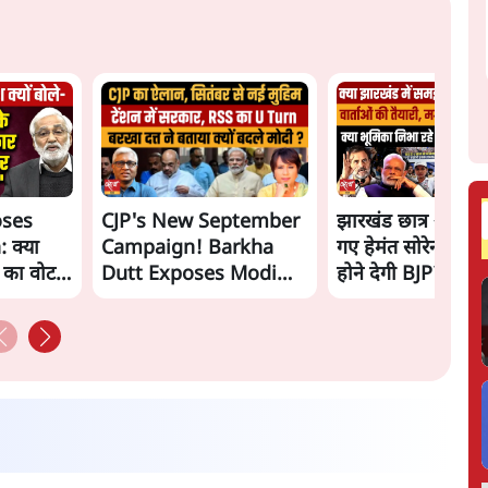
oses
CJP's New September
झारखंड छात्र आंदोल
 क्या
Campaign! Barkha
गए हेमंत सोरेन, सम
ं का वोट
Dutt Exposes Modi
होने देगी BJP?
Govt's Panic! |
Ashutosh