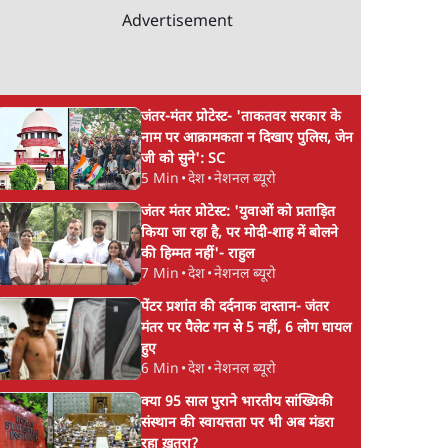
Advertisement
जंतर-मंतर प्रोटेस्ट- 'ताकतवर सरकार के
नाम पर आक्रामकता न दिखाए पुलिस, जेन
जी को सुने': SC
5 Min
•
देश
•
नेशनल ब्यूरो
जंतर मंतर प्रोटेस्ट: 'युवाओं को प्रताड़ित
किया जा रहा है, पर मोदी-शाह में बोलने
की हिम्मत नहीं'- राहुल
7 Min
•
देश
•
नेशनल ब्यूरो
पेंटर प्रशांत की दर्दनाक दास्तान- जंतर
मंतर पर पैलेट गन से 5 नहीं, 6 लोग घायल
हुए
6 Min
•
देश
•
नेशनल ब्यूरो
क्या 95 साल पुराने भारतीय सांख्यिकी
संस्थान की स्वायत्तता पर भी अब मंडरा
रहा ख़तरा?