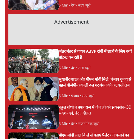
5 Min
•
देश
•
सत्य ब्यूरो
Advertisement
जंतर मंतर से गायब ABVP रांची में छात्रों के लिए क्यों
प्रोटेस्ट कर रही है
6 Min
•
देश
•
सत्य ब्यूरो
सुखबीर बादल और पीएम मोदी मिले, पंजाब चुनाव से
पहले बीजेपी-अकाली दल गठबंधन की अटकलें तेज
6 Min
•
पंजाब
•
सत्य ब्यूरो
राहुल गांधी ने प्रयागराज में जेन ज़ी को झकझोरा- 3D
संदेश- दर्द, डेटा, दौलत
6 Min
•
देश
•
राजनीतिक ब्यूरो
पीएम मोदी लाल किले से बताएं पैलेट गन चलाने का