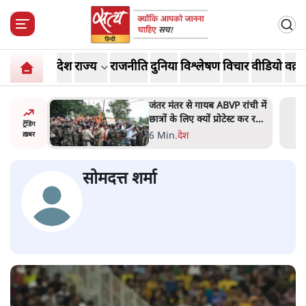
देश
राज्य
राजनीति
दुनिया
विश्लेषण
विचार
वीडियो
वक़्त
 रांची में
सुखबीर बादल और पीएम मोदी
ेस्ट कर रही
मिले, पंजाब चुनाव से पहले बीजेपी-
ट्रेंडिंग
अकाली दल गठबंधन की अटकलें
6 Min
.
पंजाब
ख़बर
तेज
सोमदत्त शर्मा