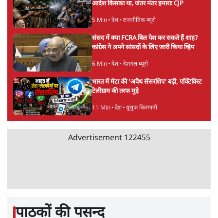
आदेश किसका था, जंतर मंतर हमाराः CJP
5 Min
•
देश
•
राजनीतिक ब्यूरो
संसद में क्या FCRA बिल पेश कर सकते हैं शाह?
कांग्रेस ने अपने सांसदों के लिए जारी किया व्हिप
6 Min
•
देश
•
नेशनल ब्यूरो
भारत में मेटा की 'अवैध सेंसरशिप' बढ़ी, एक्टिविस्ट
टेलीग्राम की तरफ मुड़े
11 Min
•
देश
•
यूसुफ किरमानी
Advertisement
122455
पाठकों की पसन्द