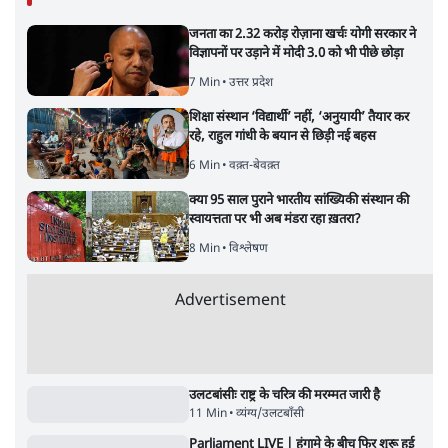
जनता का 2.32 करोड़ रोज़ाना खर्चः योगी सरकार ने
विज्ञापनों पर उड़ाने में मोदी 3.0 को भी पीछे छोड़ा
7 Min
•
उत्तर प्रदेश
शिक्षा संस्थान ‘विद्यार्थी’ नहीं, ‘अनुयायी’ तैयार कर
रहे, राहुल गांधी के बयान से छिड़ी नई बहस
6 Min
•
वक़्त-बेवक़्त
क्या 95 साल पुराने भारतीय सांख्यिकी संस्थान की
स्वायत्तता पर भी अब मंडरा रहा ख़तरा?
8 Min
•
विश्लेषण
Advertisement
उलटबांसीः राष्ट्र के चरित्र की मरम्मत जारी है
11 Min
•
व्यंग्य/उलटबाँसी