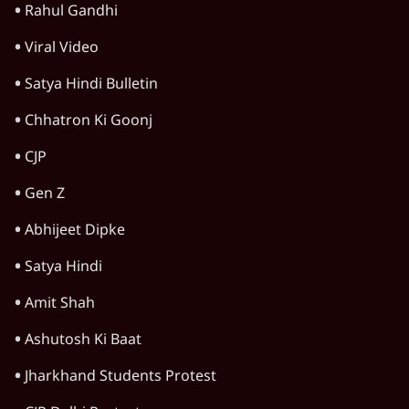
खेल
वक़्त-बेवक़्त
HOT TOPICS
Rahul Gandhi
Viral Video
Satya Hindi Bulletin
Chhatron Ki Goonj
CJP
Gen Z
Abhijeet Dipke
Satya Hindi
Amit Shah