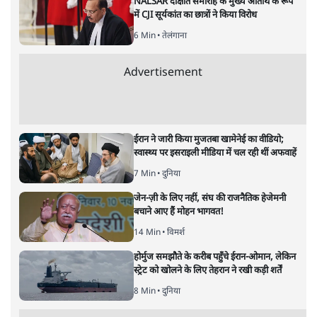
NALSAR दीक्षांत समारोह के मुख्य अतिथि के रूप
में CJI सूर्यकांत का छात्रों ने किया विरोध
6 Min
•
तेलंगाना
Advertisement
ईरान ने जारी किया मुजतबा खामेनेई का वीडियो;
स्वास्थ्य पर इसराइली मीडिया में चल रही थीं अफवाहें
7 Min
•
दुनिया
जेन-ज़ी के लिए नहीं, संघ की राजनैतिक हेजेमनी
बचाने आए हैं मोहन भागवत!
14 Min
•
विमर्श
होर्मुज समझौते के करीब पहुँचे ईरान-ओमान, लेकिन
स्ट्रेट को खोलने के लिए तेहरान ने रखी कड़ी शर्तें
8 Min
•
दुनिया