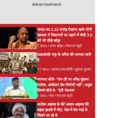
Advertisement
जनता का 2.32 करोड़ रोज़ाना खर्चः योगी
सरकार ने विज्ञापनों पर उड़ाने में मोदी 3.0
को भी पीछे छोड़ा
7 Min
•
उत्तर प्रदेश
•
नेशनल ब्यूरो
उलटबांसीः राष्ट्र के चरित्र की मरम्मत जारी
है
11 Min
•
व्यंग्य/उलटबाँसी
•
मुकेश कुमार
भागवत बोले- 'जेन ज़ी पर आँख मूंदकर
भरोसा, आंदोलन देश-विरोधी नहीं'; अतुल
लिमये बोले थे- 'एंटी नेशनल'
6 Min
•
देश
•
नेशनल ब्यूरो
अतीक अहमद के बेटे अबान अहमद की
सड़क हादसे में मौत, जेल में बंद भाई से
मिलने जा रहे थे