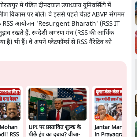
ो गोरखपुर में पंडित दीनदयाल उपाध्याय यूनिवर्सिटी में
ामीण विकास पर बोले। वे इससे पहले चेन्नई ABVP संगमम
चेन्नई के RSS आयोजन 'Resurgent Bharath' (RSS IT
 जुड़ाव रखते हैं, स्वदेशी जगरण मंच (RSS की आर्थिक
ा है) भी हैं। वे अपने प्लेटफॉर्म्स से RSS नैरेटिव को
s Mohan
UPI पर प्रस्तावित शुल्क के
Jantar Mantar R
di! RSS
पीछे ट्रंप का दबाव? वीजा-
in Prayagraj? Ra