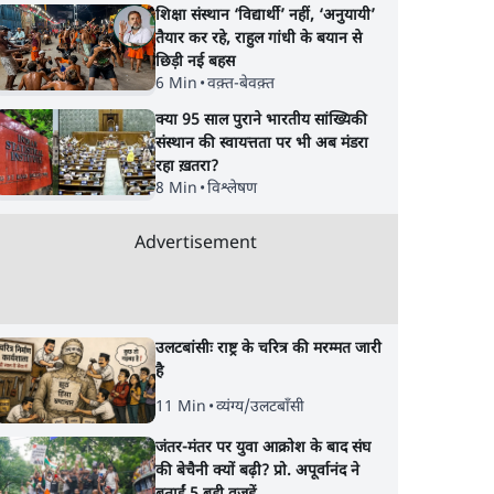
शिक्षा संस्थान ‘विद्यार्थी’ नहीं, ‘अनुयायी’
तैयार कर रहे, राहुल गांधी के बयान से
छिड़ी नई बहस
6 Min
•
वक़्त-बेवक़्त
क्या 95 साल पुराने भारतीय सांख्यिकी
संस्थान की स्वायत्तता पर भी अब मंडरा
रहा ख़तरा?
8 Min
•
विश्लेषण
Advertisement
उलटबांसीः राष्ट्र के चरित्र की मरम्मत जारी
है
11 Min
•
व्यंग्य/उलटबाँसी
जंतर-मंतर पर युवा आक्रोश के बाद संघ
edux
मार्क ज़करबर्ग का माफीनामाः
पेपर लीक घोटाले की सच
की बेचैनी क्यों बढ़ी? प्रो. अपूर्वानंद ने
hul
ये बहुत अंदर की बात है
छात्रों के विरोध और भर्ती