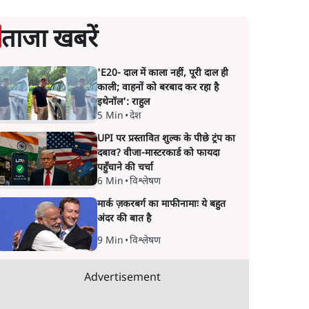
ताजा खबरें
'E20- दाल में काला नहीं, पूरी दाल ही
काली; वाहनों को बरबाद कर रहा है
इथेनॉल': राहुल
5 Min
•
देश
UPI पर प्रस्तावित शुल्क के पीछे ट्रंप का
दबाव? वीजा-मास्टरकार्ड को फायदा
पहुँचाने की चर्चा
6 Min
•
विश्लेषण
मार्क ज़करबर्ग का माफीनामाः ये बहुत
अंदर की बात है
9 Min
•
विश्लेषण
Advertisement