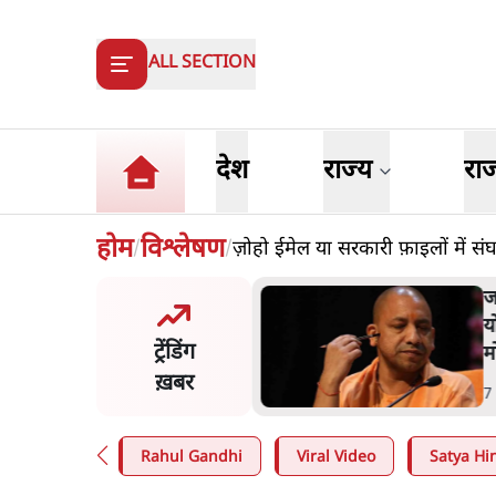
ALL SECTION
देश
राज्य
रा
होम
विश्लेषण
ज़ोहो ईमेल या सरकारी फ़ाइलों में सं
/
/
त शाह के संसद में आने पर
ज
र करे सरकार': राज्यसभा
य
ट्रेंडिंग
ि ने केंद्र से कहा
म
ख़बर
n
.
देश
7
Rahul Gandhi
Viral Video
Satya Hin