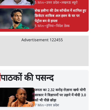
5 Min
•
उत्तर प्रदेश
•
लखनऊ ब्यूरो
शेख हसीना की प्रेस कॉन्फ्रेंस में शामिल हुए
क्रिकेटर शाकिब अल हसन के घर पर
पेट्रोल बम से हमला
5 Min
•
दुनिया
•
विदेश डेस्क
Advertisement
122455
पाठकों की पसन्द
जनता का 2.32 करोड़ रोज़ाना खर्चः योगी
सरकार ने विज्ञापनों पर उड़ाने में मोदी 3.0
को भी पीछे छोड़ा
7 Min
•
उत्तर प्रदेश