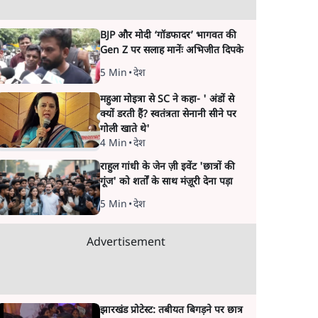
BJP और मोदी ‘गॉडफादर’ भागवत की
Gen Z पर सलाह मानेंः अभिजीत दिपके
5 Min
•
देश
महुआ मोइत्रा से SC ने कहा- ' अंडों से
क्यों डरती हैं? स्वतंत्रता सेनानी सीने पर
गोली खाते थे'
4 Min
•
देश
राहुल गांधी के जेन ज़ी इवेंट 'छात्रों की
गूंज' को शर्तों के साथ मंज़ूरी देना पड़ा
5 Min
•
देश
Advertisement
झारखंड प्रोटेस्ट: तबीयत बिगड़ने पर छात्र