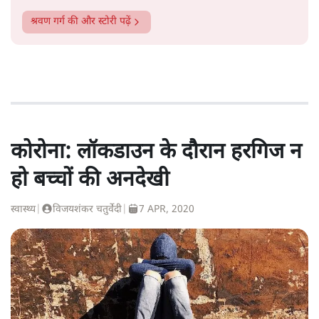
सत्य हिन्दी ऐप
डाउनलोड
करें
श्रवण गर्ग
श्रवण गर्ग
की और स्टोरी पढ़ें