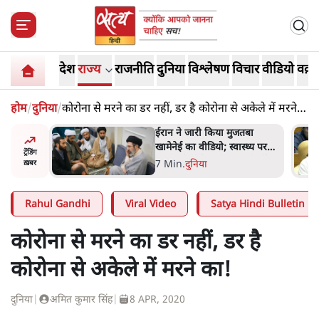
देश
राज्य
राजनीति
दुनिया
विश्लेषण
विचार
वीडियो
वक़्त
होम
/
दुनिया
/
कोरोना से मरने का डर नहीं, डर है कोरोना से अकेले में मरने
का!
 किया मुजतबा
महिला आरक्षण बिलः किरण रिजिजू
ियो; स्वास्थ्य पर
और राहुल गांधी में एक्स पर ज़ुबानी
ट्रेंडिंग
ा में चल रही थीं
जंग
ा
4 Min
.
देश
ख़बर
Rahul Gandhi
Viral Video
Satya Hindi Bulletin
कोरोना से मरने का डर नहीं, डर है
कोरोना से अकेले में मरने का!
दुनिया
|
अमित कुमार सिंह
|
8 APR, 2020