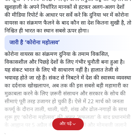
और घृणास्पद बना दिया।
संयुक्त राष्ट्र का एक संस्थान ‘सस्टेनेबल डेवलपमेंट सॉल्यूशन
नेटवर्क’ (एसडीएसएन) हर साल अंतरराष्ट्रीय स्तर पर सर्वे करके
वैश्विक प्रसन्नता सूचकांक यानी वर्ल्ड हैपीनेस इंडेक्स जारी करता है।
इस साल जारी ‘वर्ल्ड हैपीनेस इंडेक्स 2020’ में भारत 156 देशों
की सूची में 144वें पायदान पर है। अगर संयुक्त राष्ट्र का यह संस्थान
खुशहाली के अपने निर्धारित मानकों से हटकर अलग-अलग देशों
की मीडिया रिपोर्ट के आधार पर सर्वे करे कि दुनिया भर में कोरोना
वायरस का संक्रमण फैलने के बाद कौन सा देश कितना सुखी है, तो
निश्चित ही भारत का स्थान सबसे ऊपर होगा।
जारी है ‘कोरोना महोत्सव’
कोरोना वायरस का संक्रमण दुनिया के तमाम विकसित,
विकासशील और पिछड़े देशों के लिए गंभीर चुनौती बना हुआ है।