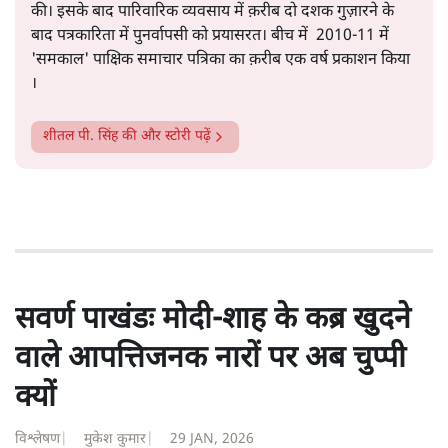
सत्य हिन्दी ऐप
डाउनलोड
करें
शीतल पी. सिंह
1984 से अमर उजाला, चौथी दुनिया, इंडिया टुडे, समय सूत्रधार,
स्वतंत्र भारत, दैनिक जागरण आदि में 1993 तक लगातार रिपोर्टिंग
की। इसके बाद पारिवारिक व्यवसाय में क़रीब दो दशक गुज़ारने के
बाद पत्रकारिता में पुनर्वापसी को प्रयासरत। बीच में 2010-11 में
'समकाल' पाक्षिक समाचार पत्रिका का क़रीब एक वर्ष प्रकाशन किया
।
शीतल पी. सिंह
की और स्टोरी पढ़ें