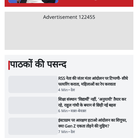
'महाराष्ट्र में गैर बीजेपी वोटरों के नामों को काटने की
बड़ी साज़िश'- रोहित पवार का आरोप
4 Min
•
महाराष्ट्र
•
मुंबई ब्यूरो
E20 विवादः आप के पीएम आवास मार्च को रोका,
धरने पर बैठे केजरीवाल-सिसोदिया
5 Min
•
देश
•
नेशनल ब्यूरो
RSS जेन अल्फा संवादः दिपके ने कहा- 70-80 साल
के बुजुर्ग से जेन जी को क्या मिलेगा
7 Min
•
देश
•
राजनीतिक ब्यूरो
'गूंगी गुड़िया' वाले तंज पर एनसीपी ने कांग्रेस से पूछा-
क्या आप इंदिरा गांधी का अपमान सही मानते हैं?
5 Min
•
महाराष्ट्र
•
मुंबई ब्यूरो