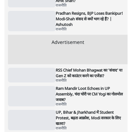
धर्मेन्द्र प्रधान का इस्तीफ़ा: उड़ गए मोदी की छवि के
परखचे।
6 Min
•
वक़्त-बेवक़्त
राहुल गांधी ने कहा- अमित शाह ने ही छात्रों पर पैलेट
गन चलवाई, सरकार का आरोपों से इंकार
11 Min
•
देश
Advertisement
1224333
राजनीति
Ram Mandir Scam पर Opposition का
हमला, Parliament से सड़कों तक हंगामा!