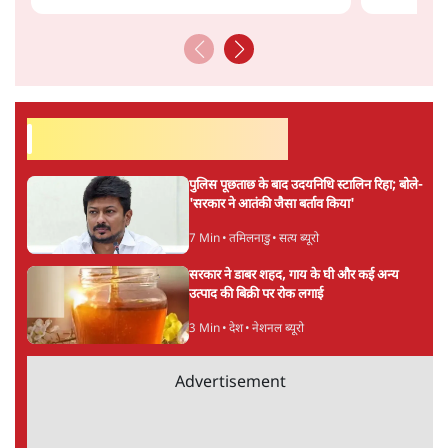
शेख हसीना: '2024 में छात्र आंदोलन नहीं,
सुनियोजित तख्तापलट था; मैं अपने लोगों के पास
जरूर लौटूंगी'
5 Min
•
दुनिया
जंतर मंतर प्रोटेस्ट: 'युवाओं को प्रताड़ित किया जा रहा
है, पर मोदी-शाह में बोलने की हिम्मत नहीं'- राहुल
7 Min
•
देश
ताजा वीडियो