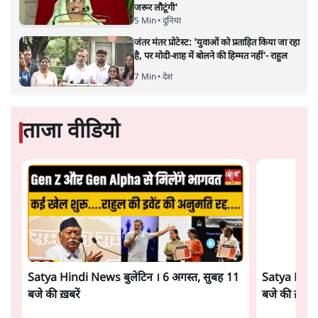
Advertisement
शेख हसीना की प्रेस कॉन्फ्रेंस में शामिल हुए क्रिकेटर
शाकिब अल हसन के घर पर पेट्रोल बम से हमला
5 Min
•
दुनिया
गैस भंडार बढ़ाने के लिए क्या उपभोक्ताओं पर सरकार
लगाएगी नई लेवी, रायटर्स की रिपोर्ट
5 Min
•
देश
PM Modi & Amit Shah Missing from
Parliament: क्या विपक्ष से डरी सरकार?
दिल्ली
Advertisement