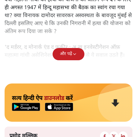
ही अगस्त 1947 में हिन्दू महासभा की बैठक का स्वांग रचा गया
था? क्या विनायक दामोदर सावरकर अस्वस्थता के बावजूद मुंबई से
दिल्ली इसलिए आए थे कि उनकी निगरानी में हत्या की योजना को
अंतिम रूप दिया जा सके ?
'द मर्डरर, द मोनार्क एंड द फ़कीर : अ न्यू इनवेस्टीगेशन ऑफ़
और पढ़ें
महात्मा गांधी असेशिनेशन' नामक किताब से ये सवाल उठते हैं।
सत्य हिन्दी ऐप
डाउनलोड
करें
प्रमोद मल्लिक