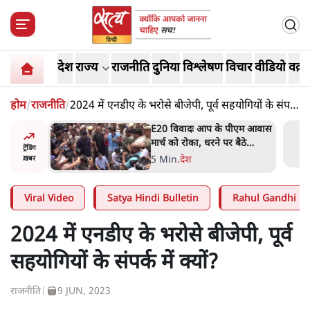
देश
राज्य
राजनीति
दुनिया
विश्लेषण
विचार
वीडियो
वक़्त
होम
/
राजनीति
/
2024 में एनडीए के भरोसे बीजेपी, पूर्व सहयोगियों के संपर्क
में क्यों?
वोटरों के
E20 विवादः आप के पीएम आवास
 साज़िश'-
मार्च को रोका, धरने पर बैठे
ट्रेंडिंग
केजरीवाल-सिसोदिया
5 Min
.
देश
ख़बर
Viral Video
Satya Hindi Bulletin
Rahul Gandhi
2024 में एनडीए के भरोसे बीजेपी, पूर्व
सहयोगियों के संपर्क में क्यों?
राजनीति
|
9 JUN, 2023