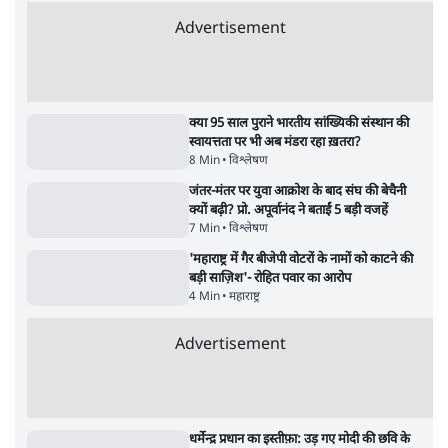
संसदीय समिति-मेटा की बैठकः मार्क ज़करबर्ग ने
भारत सरकार से माफी मांगी
5 Min
•
देश
•
राजनीतिक ब्यूरो
Advertisement
122455
पाठकों की पसन्द
RSS नेता की जंतर मंतर आंदोलन पर टिप्पणी- सीधे
फायरिंग कराता, महिलाओं का रेप करवाता
4 Min
•
देश
शिक्षा संस्थान ‘विद्यार्थी’ नहीं, ‘अनुयायी’ तैयार कर
रहे, राहुल गांधी के बयान से छिड़ी नई बहस
6 Min
•
वक़्त-बेवक़्त