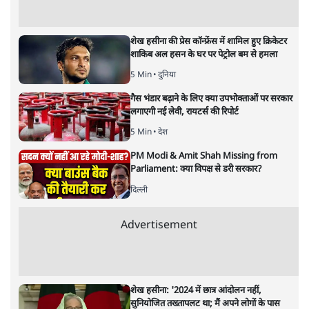
अगली खबर लोड हो रही है...
ताजा खबरें
मेटा के सरेंडर के बाद भारत में केजरीवाल का इंस्टा
हैंडल बैनः AAP का आरोप
3 Min
•
देश
राम मंदिर में चढ़ावे को लेकर विवाद: SP के मनोज
यादव ने BJP और RSS पर निशाना साधा | CM
योगी को क्लीन चिट मिली
विश्लेषण
जनता का 2.32 करोड़ रोज़ाना खर्चः योगी सरकार ने
विज्ञापनों पर उड़ाने में मोदी 3.0 को भी पीछे छोड़ा
7 Min
•
उत्तर प्रदेश