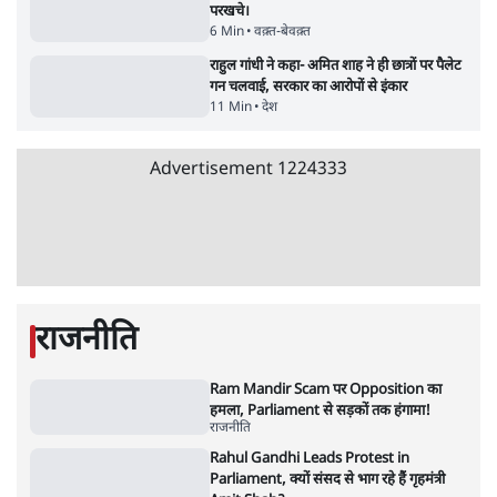
इंस्टाग्राम पर आरक्षण हटाओ आंदोलन का शिगूफा,
क्या Gen Z एकता तोड़ने की मुहिम?
7 Min
•
देश
Advertisement
क्या 95 साल पुराने भारतीय सांख्यिकी संस्थान की
स्वायत्तता पर भी अब मंडरा रहा ख़तरा?
8 Min
•
विश्लेषण
जंतर-मंतर पर युवा आक्रोश के बाद संघ की बेचैनी
क्यों बढ़ी? प्रो. अपूर्वानंद ने बताईं 5 बड़ी वजहें
7 Min
•
विश्लेषण
'महाराष्ट्र में गैर बीजेपी वोटरों के नामों को काटने की
बड़ी साज़िश'- रोहित पवार का आरोप
4 Min
•
महाराष्ट्र
Advertisement