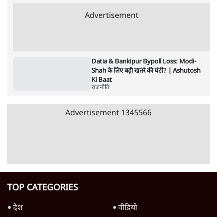
राजनीति
Rahul Gandhi Leads Protest in
Parliament, क्यों संसद से भाग रहे हैं गृहमंत्री
Amit Shah?
राजनीति
Pradhan Resigns, BJP Loses Bankipur!
Modi-Shah संसद से क्यों भाग रहे हैं? |
Ashutosh
राजनीति
Advertisement
RSS Chief Mohan Bhagwat का 'संवाद' या
Gen Z को काउंटर करने का एजेंडा?
राजनीति
Ram Mandir Loot Echoes in UP
Assembly, चंदा चोरी पर CM Yogi का गोलमोल
जवाब?
राजनीति
UP, Bihar & Jharkhand में Student