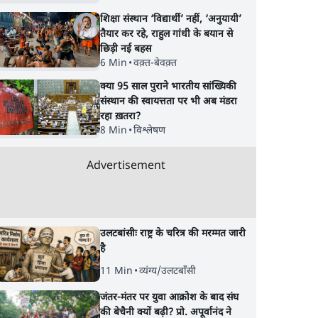
शिक्षा संस्थान ‘विद्यार्थी’ नहीं, ‘अनुयायी’
तैयार कर रहे, राहुल गांधी के बयान से
छिड़ी नई बहस
6 Min
•
वक़्त-बेवक़्त
क्या 95 साल पुराने भारतीय सांख्यिकी
संस्थान की स्वायत्तता पर भी अब मंडरा
रहा ख़तरा?
8 Min
•
विश्लेषण
Advertisement
उलटबांसीः राष्ट्र के चरित्र की मरम्मत जारी
है
11 Min
•
व्यंग्य/उलटबाँसी
चीफ जस्टिस गवई पर ह
ैठिये
बिहार में 'विकास' के लिए
यह सब न्यू नॉर्मल है मी ल
जंतर-मंतर पर युवा आक्रोश के बाद संघ
ूठ तो हम
तरसते बेक़रार टिकटार्थी!
की बेचैनी क्यों बढ़ी? प्रो. अपूर्वानंद ने