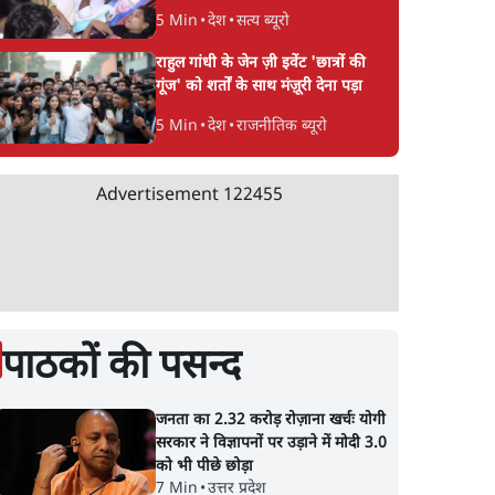
5 Min
•
देश
•
सत्य ब्यूरो
राहुल गांधी के जेन ज़ी इवेंट 'छात्रों की
गूंज' को शर्तों के साथ मंज़ूरी देना पड़ा
5 Min
•
देश
•
राजनीतिक ब्यूरो
Advertisement
122455
पाठकों की पसन्द
जनता का 2.32 करोड़ रोज़ाना खर्चः योगी
सरकार ने विज्ञापनों पर उड़ाने में मोदी 3.0
को भी पीछे छोड़ा
7 Min
•
उत्तर प्रदेश