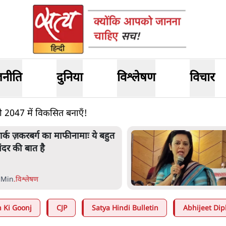
जनीति
दुनिया
विश्लेषण
विचार
 को 2047 में विकसित बनाएँ!
हुआ मोइत्रा से SC ने कहा- ' अंडों से
्यों डरती हैं? स्वतंत्रता सेनानी सीने पर
ोली खाते थे'
 Min
.
देश
 Ki Goonj
CJP
Satya Hindi Bulletin
Abhijeet Dip