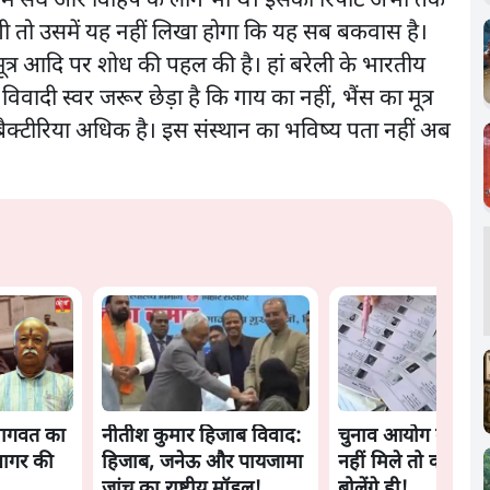
ें संघ और विहिप के लोग भी थे। इसकी रिपोर्ट अभी तक
 तो उसमें यह नहीं लिखा होगा कि यह सब बकवास है।
त्र आदि पर शोध की पहल की है। हां बरेली के भारतीय
िवादी स्वर जरूर छेड़ा है कि गाय का नहीं, भैंस का मूत्र
क बैक्टीरिया अधिक है। इस संस्थान का भविष्य पता नहीं अब
भागवत का
नीतीश कुमार हिजाब विवाद:
चुनाव आयोग को घुसप
नागर की
हिजाब, जनेऊ और पायजामा
नहीं मिले तो क्या, झ
जांच का राष्ट्रीय मॉडल!
बोलेंगे ही!