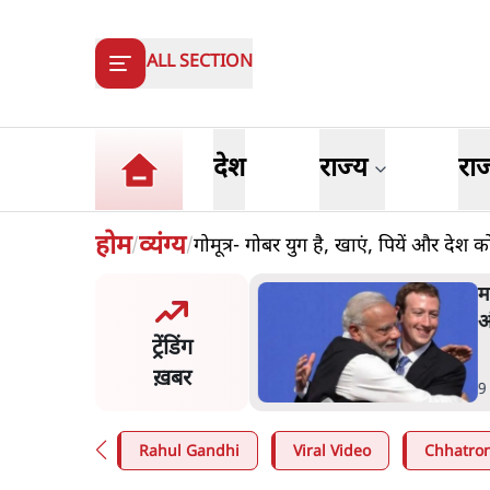
ALL SECTION
देश
राज्य
रा
होम
व्यंग्य
गोमूत्र- गोबर युग है, खाएं, पियें और देश
/
/
 ज़करबर्ग का माफीनामाः ये बहुत
म
की बात है
क
ट्रेंडिंग
ग
ख़बर
n
.
विश्लेषण
4
Rahul Gandhi
Viral Video
Chhatron