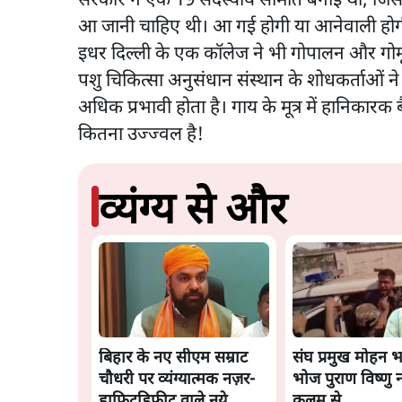
सरकार ने एक 19 सदस्यीय समिति बनाई थी, जिसम
आ जानी चाहिए थी। आ गई होगी या आनेवाली होगी
इधर दिल्ली के एक कॉलेज ने भी गोपालन और गोमू
पशु चिकित्सा अनुसंधान संस्थान के शोधकर्ताओं ने व
अधिक प्रभावी होता है। गाय के मूत्र में हानिकार
कितना उज्ज्वल है!
व्यंग्य से और
बिहार के नए सीएम सम्राट
संघ प्रमुख मोहन 
चौधरी पर व्यंग्यात्मक नज़र-
भोज पुराण विष्णु 
हाफिटडिफीट वाले नये
कलम से