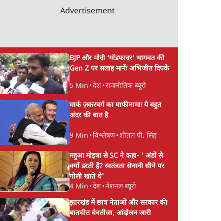
Advertisement
BJP और मोदी ‘गॉडफादर’ भागवत की
Gen Z पर सलाह मानेंः अभिजीत दिपके
5 Min
•
देश
•
राजनीतिक ब्यूरो
मार्क ज़करबर्ग का माफीनामाः ये बहुत
अंदर की बात है
9 Min
•
विश्लेषण
•
शीतल पी. सिंह
महुआ मोइत्रा से SC ने कहा- ' अंडों से
क्यों डरती हैं? स्वतंत्रता सेनानी सीने पर
गोली खाते थे'
4 Min
•
देश
•
नेशनल ब्यूरो
झारखंड में छात्र नेताओं और सरकार की
बातचीत बेनतीजा, आंदोलन जारी