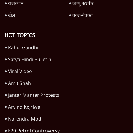
गन चलवाई, सरकार का आरोपों से इंकार
11 Min
•
देश
Advertisement
1224333
दुनिया
शेख हसीना की प्रेस कॉन्फ्रेंस में शामिल हुए क्रिकेटर
शाकिब अल हसन के घर पर पेट्रोल बम से हमला
5 Min
•
दुनिया
शेख हसीना: '2024 में छात्र आंदोलन नहीं,
सुनियोजित तख्तापलट था; मैं अपने लोगों के पास
जरूर लौटूंगी'
5 Min
•
दुनिया
ट्रंप के नए टैरिफ के खिलाफ 25 यूएस राज्यों की