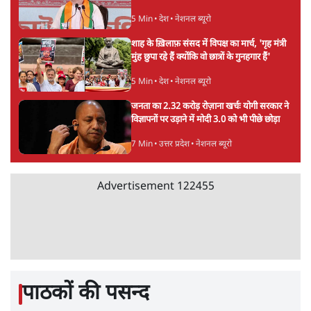
Mohan Bhagwat Defends Gen Z! "Part
of the LGBTQ Community"—Is This
the RSS's New Move?
विश्लेषण
'बंगाल में मस्जिदों से लाउडस्पीकर हटाने का दबाव
डाला जा रहा': मुस्लिम नेताओं का अमित शाह को पत्र
6 Min
•
पश्चिम बंगाल
फेसबुक-एक्स को अवैध एआई कंटेंट, डीपफेक अब
36 नहीं, 3 घंटे में हटाना होगा? सरकार का नया
प्रस्ताव
6 Min
•
देश
Advertisement
Abhijeet Dipke Press Conference: CJP
का 'Kya Bolti Public' अभियान, चुनाव नहीं
लड़ेगी CJP!
दिल्ली