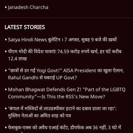
रेड सी में नया संकट क्यों गहराया? ट्रंप-सऊदी
परमाणु समझौते के बाद हूती के हमले
6 Min
•
दुनिया
Advertisement
1345566
TOP CATEGORIES
देश
वीडियो
दुनिया
विचार
उत्तर प्रदेश
न्यूज़ बुलेटिन
महाराष्ट्र
राजनीति