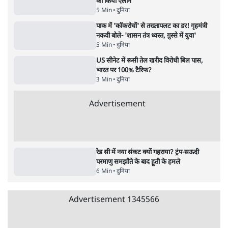
Advertisement
122455
पाठकों की पसन्द
शिक्षा संस्थान ‘विद्यार्थी’ नहीं, ‘अनुयायी’ तैयार कर
रहे, राहुल गांधी के बयान से छिड़ी नई बहस
6 Min
•
वक़्त-बेवक़्त
इंस्टाग्राम पर आरक्षण हटाओ आंदोलन का शिगूफा,
क्या Gen Z एकता तोड़ने की मुहिम?
7 Min
•
देश
जनता का 2.32 करोड़ रोज़ाना खर्चः योगी सरकार ने
विज्ञापनों पर उड़ाने में मोदी 3.0 को भी पीछे छोड़ा
7 Min
•
उत्तर प्रदेश
Advertisement