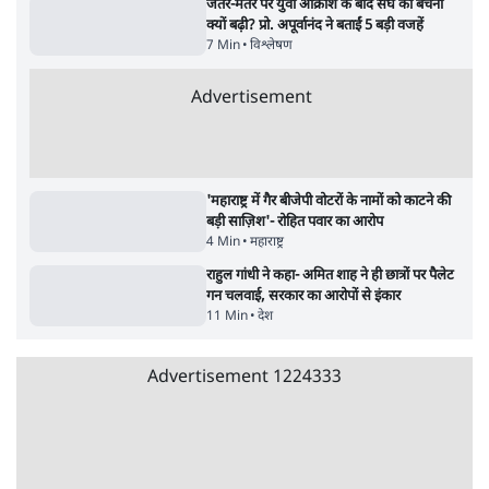
सर्वाधिक पढ़ी गयी खबरें
मेटा के सरेंडर के बाद भारत में केजरीवाल का इंस्टा
हैंडल बैनः AAP का आरोप
3 Min
•
देश
•
नेशनल ब्यूरो
संसदीय समिति-मेटा की बैठकः मार्क ज़करबर्ग ने
भारत सरकार से माफी मांगी
5 Min
•
देश
•
राजनीतिक ब्यूरो
Advertisement
जंतर-मंतर प्रोटेस्ट- 'ताकतवर सरकार के नाम पर
आक्रामकता न दिखाए पुलिस, जेन जी को सुने': SC