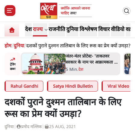
देश
राज्य
राजनीति
दुनिया
विश्लेषण
विचार
वीडियो
वक़्त
होम
/
दुनिया
/
दशकों पुराने दुश्मन तालिबान के लिए रूस का प्रेम क्यों उमड़ा?
ाकतवर
जंतर मंतर प्रोटेस्ट: 'युवाओं को
रामकता न
प्रताड़ित किया जा रहा है, पर मोदी-
ट्रेंडिंग
ो सुने':
शाह में बोलने की हिम्मत नहीं'-
7 Min
.
देश
ख़बर
राहुल
Rahul Gandhi
Satya Hindi Bulletin
Viral Video
दशकों पुराने दुश्मन तालिबान के लिए
रूस का प्रेम क्यों उमड़ा?
दुनिया
|
प्रमोद मल्लिक
|
25 AUG, 2021