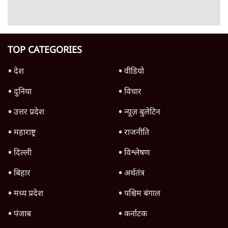
क्या 95 साल पुराने भारतीय सांख्यिकी संस्थान की
स्वायत्तता पर भी अब मंडरा रहा ख़तरा?
8 Min
•
विश्लेषण
उलटबांसीः राष्ट्र के चरित्र की मरम्मत जारी है
11 Min
•
व्यंग्य/उलटबाँसी
जंतर-मंतर पर युवा आक्रोश के बाद संघ की बेचैनी
क्यों बढ़ी? प्रो. अपूर्वानंद ने बताईं 5 बड़ी वजहें
7 Min
•
विश्लेषण
Advertisement
'महाराष्ट्र में गैर बीजेपी वोटरों के नामों को काटने की
बड़ी साज़िश'- रोहित पवार का आरोप
4 Min
•
महाराष्ट्र
राहुल गांधी ने कहा- अमित शाह ने ही छात्रों पर पैलेट