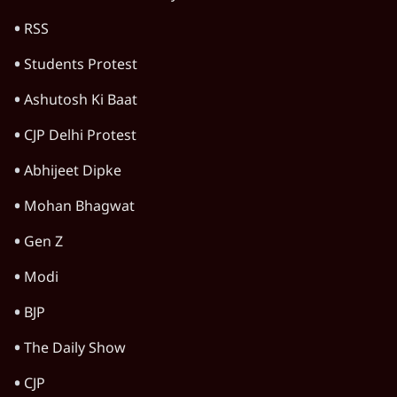
याचिका; भारत समेत 60 देश प्रभावित
4 Min
•
दुनिया
Advertisement
ट्रंप ने अब ईरान पर हमले रोके, फिर से शांति समझौते
का किया ऐलान
5 Min
•
दुनिया
पाक में 'कॉकरोचों' से तख्तापलट का डर! गृहमंत्री
नकवी बोले- 'शासन तंत्र ध्वस्त, ग़ुस्से में युवा'
5 Min
•
दुनिया
US सीनेट में रूसी तेल खरीद विरोधी बिल पास,
भारत पर 100% टैरिफ?
3 Min
•
दुनिया
Advertisement