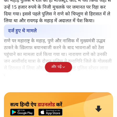
की महाड़ पुलिस ने रात को ही मजिस्ट्रेट कोर्ट में पेश किया जहां से
उन्हें 15 हजार रुपये के निजी मुचलके पर जमानत पर रिहा कर
दिया गया। इससे पहले पुलिस ने राणे को चिप्लूण से हिरासत में ले
लिया था और रायगढ़ के महाड़ में अदालत में पेश किया।
दर्ज हुए थे मामले
राणे पर महाराष्ट्र के महाड़, पुणे और नासिक में मुख्यमंत्री उद्धव
ठाकरे के ख़िलाफ़ बयानबाजी करने के बाद भावनाओं को ठेस
पहुंचाने का मामला दर्ज किया गया था। नारायण राणे को उनकी
जन आशीर्वाद यात्रा के दौरान पुलिस ने रत्नागिरि जिले के गोलवली
और पढ़ें
से हिरासत में लिया और पास के ही संगमेश्वर पुलिस स्टेशन लाया
गया।
सत्य हिन्दी ऐप
डाउनलोड
करें