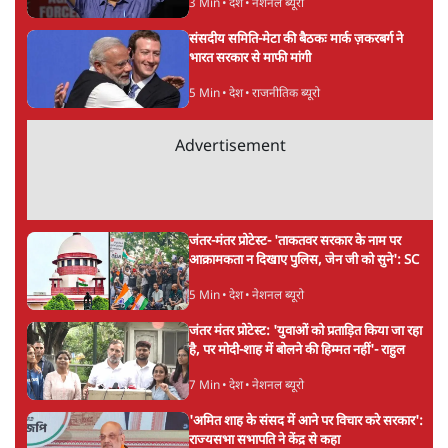
ताजा खबरें
सीजेपी ने अपना 4 सूत्री एजेंडा जारी किया- शिक्षा,
रोज़गार, सरकारी संस्थाओं की जवाबदेही
3 Min
•
देश
पीएम मोदी की विदेश यात्राएंः 74.59 करोड़ रुपये
खर्च, हर घंटे करीब 12.4 लाख
3 Min
•
देश
"छात्रों से डर गई Yogi Govt!" AISA President
का खुला ऐलान, Rahul Gandhi से घबराई UP
Govt?
विश्लेषण
Advertisement