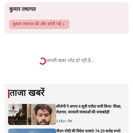
और पढ़ें
एलईडी लाईटों की खरीद, टेंट लगवाने और आपदा राहत कोष के
इस्तेमाल तक में धांधली उजागर की गयी है।
सत्य हिन्दी ऐप
डाउनलोड
करें
कुमार तथागत
कुमार तथागत
की और स्टोरी पढ़ें