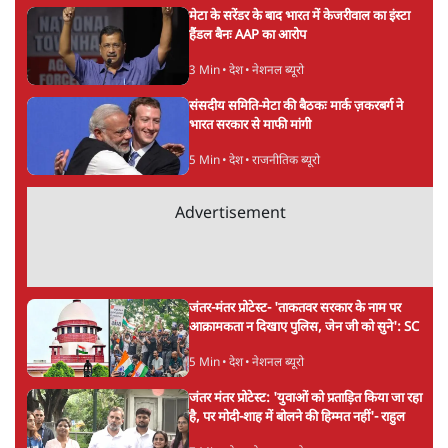
ताजा खबरें
सीजेपी ने अपना 4 सूत्री एजेंडा जारी किया- शिक्षा,
रोज़गार, सरकारी संस्थाओं की जवाबदेही
3 Min
•
देश
पीएम मोदी की विदेश यात्राएंः 74.59 करोड़ रुपये
खर्च, हर घंटे करीब 12.4 लाख
3 Min
•
देश
"छात्रों से डर गई Yogi Govt!" AISA President
का खुला ऐलान, Rahul Gandhi से घबराई UP
Govt?
विश्लेषण
Advertisement