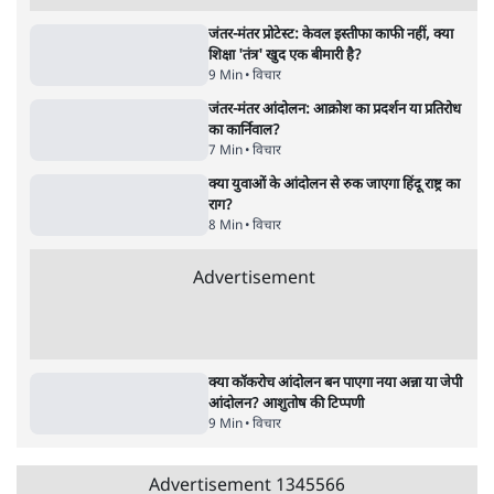
Advertisement
122455
पाठकों की पसन्द
शिक्षा संस्थान ‘विद्यार्थी’ नहीं, ‘अनुयायी’ तैयार कर
रहे, राहुल गांधी के बयान से छिड़ी नई बहस
6 Min
•
वक़्त-बेवक़्त
इंस्टाग्राम पर आरक्षण हटाओ आंदोलन का शिगूफा,
क्या Gen Z एकता तोड़ने की मुहिम?
7 Min
•
देश
जनता का 2.32 करोड़ रोज़ाना खर्चः योगी सरकार ने
विज्ञापनों पर उड़ाने में मोदी 3.0 को भी पीछे छोड़ा
7 Min
•
उत्तर प्रदेश