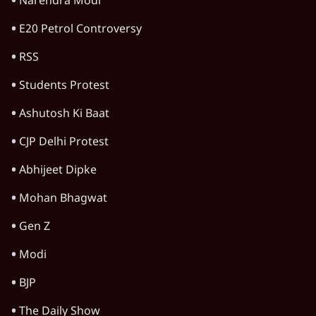
के लाले?
4 Min
•
विचार
Advertisement
जंतर-मंतर प्रोटेस्ट: केवल इस्तीफा काफी नहीं, क्या
शिक्षा 'तंत्र' खुद एक बीमारी है?
9 Min
•
विचार
जंतर-मंतर आंदोलन: आक्रोश का प्रदर्शन या प्रतिरोध
का कार्निवाल?
7 Min
•
विचार
क्या युवाओं के आंदोलन से रुक जाएगा हिंदू राष्ट्र का
राग?
8 Min
•
विचार
Advertisement