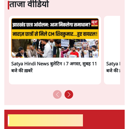
सत्य हिन्दी ऐप
डाउनलोड
करें
आशुतोष
पत्रकारिता में एक लंबी पारी और राजनीति में 20-20 खेलने के बाद
आशुतोष पिछले दिनों पत्रकारिता में लौट आए हैं। समाचार पत्रों में
लिखी उनकी टिप्पणियाँ 'मुखौटे का राजधर्म' नामक संग्रह से प्रकाशित
हो चुका है। उनकी अन्य प्रकाशित पुस्तकों में अन्ना आंदोलन पर भी
लिखी एक किताब भी है।
आशुतोष
की और स्टोरी पढ़ें
अगली खबर लोड हो रही है...