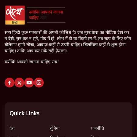
Gen Z
Modi
BJP
The Daily Show
CJP
Janadesh Charcha
LATEST STORIES
Satya Hindi News बुलेटिन । 7 अगस्त, सुबह 9 बजे की ख़बरें
पीएम मोदी की विदेश यात्राएंः 74.59 करोड़ रुपये खर्च, हर घंटे करीब
12.4 लाख
"छात्रों से डर गई Yogi Govt!" AISA President का खुला ऐलान,