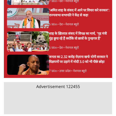
Mohan Bhagwat Defends Gen Z! "Part
of the LGBTQ Community"—Is This
the RSS's New Move?
विश्लेषण
'बंगाल में मस्जिदों से लाउडस्पीकर हटाने का दबाव
डाला जा रहा': मुस्लिम नेताओं का अमित शाह को पत्र
6 Min
•
पश्चिम बंगाल
फेसबुक-एक्स को अवैध एआई कंटेंट, डीपफेक अब
36 नहीं, 3 घंटे में हटाना होगा? सरकार का नया
प्रस्ताव
6 Min
•
देश
Advertisement
Abhijeet Dipke Press Conference: CJP
का 'Kya Bolti Public' अभियान, चुनाव नहीं
लड़ेगी CJP!