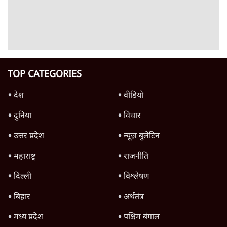
Advertisement
क्या 95 साल पुराने भारतीय सांख्यिकी संस्थान की
स्वायत्तता पर भी अब मंडरा रहा ख़तरा?
8 Min
•
विश्लेषण
उलटबांसीः राष्ट्र के चरित्र की मरम्मत जारी है
11 Min
•
व्यंग्य/उलटबाँसी
जंतर-मंतर पर युवा आक्रोश के बाद संघ की बेचैनी
क्यों बढ़ी? प्रो. अपूर्वानंद ने बताईं 5 बड़ी वजहें
7 Min
•
विश्लेषण
Advertisement
'महाराष्ट्र में गैर बीजेपी वोटरों के नामों को काटने की
बड़ी साज़िश'- रोहित पवार का आरोप
4 Min
•
महाराष्ट्र