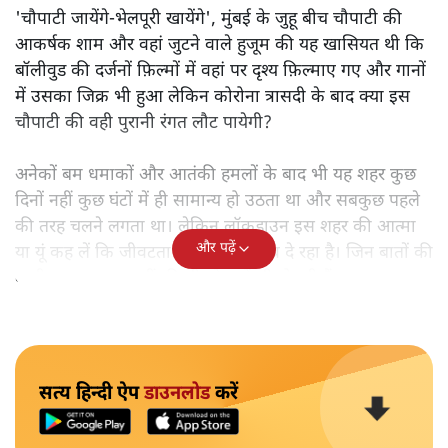
'चौपाटी जायेंगे-भेलपूरी खायेंगे', मुंबई के जुहू बीच चौपाटी की
आकर्षक शाम और वहां जुटने वाले हुजूम की यह खासियत थी कि
बॉलीवुड की दर्जनों फ़िल्मों में वहां पर दृश्य फ़िल्माए गए और गानों
में उसका जिक्र भी हुआ लेकिन कोरोना त्रासदी के बाद क्या इस
चौपाटी की वही पुरानी रंगत लौट पायेगी?
अनेकों बम धमाकों और आतंकी हमलों के बाद भी यह शहर कुछ
दिनों नहीं कुछ घंटों में ही सामान्य हो उठता था और सबकुछ पहले
की तरह चलने लगता था। लेकिन लॉकडाउन इस शहर की आत्मा
और पढ़ें
या यूं कह लें कि जीवटता को बड़े गहरे घाव दे रहा है। जिन बातों की
कभी कल्पना तक नहीं की थी, वे बातें भी हो रही हैं।
सत्य हिन्दी ऐप
डाउनलोड
करें