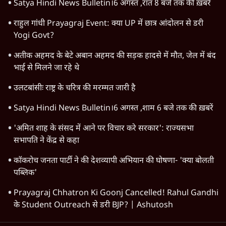
Amit Shah
Jantar Mantar Protests
Arvind Kejriwal
Narendra Modi
E20 Petrol Controversy
RSS
Students Protest
Ashutosh Ki Baat
CJP Delhi Protest
Abhijeet Dipke
Mohan Bhagwat