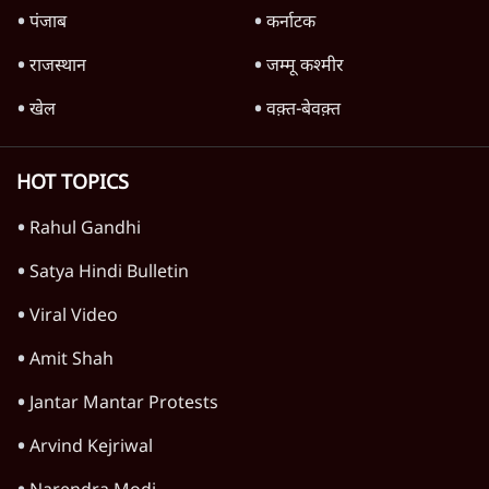
राहुल गांधी ने कहा- अमित शाह ने ही छात्रों पर पैलेट
गन चलवाई, सरकार का आरोपों से इंकार
11 Min
•
देश
Advertisement
1224333
विचार
जंतर-मंतर विरोध: वांगचुक को कोसिए, सत्याग्रह को
नहीं
9 Min
•
विचार
जंतर मंतर प्रोटेस्ट: स्क्रीन के सामने की जंग– वायरल
वीडियो कैसे हमारी सोच को बंधक बना रहे हैं
11 Min
•
विचार
यूरोप में खाद्य संकट की आहट, यूके में पड़ेंगे निवाले