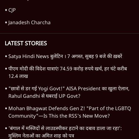
क्या कॉकरोच आंदोलन बन पाएगा नया अन्ना या जेपी
आंदोलन? आशुतोष की टिप्पणी
9 Min
•
विचार
Advertisement
1345566
TOP CATEGORIES
देश
वीडियो
दुनिया
विचार
उत्तर प्रदेश
न्यूज़ बुलेटिन