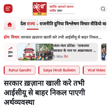
देश
राज्य
राजनीति
दुनिया
विश्लेषण
विचार
वीडियो
वक़्त
होम
/
विचार
/
सरकार ख़ज़ाना खाली करे तभी आईसीयू से बाहर निकल
पाएगी अर्थव्यवस्था
ाकतवर
जंतर मंतर प्रोटेस्ट: 'युवाओं को
रामकता न
प्रताड़ित किया जा रहा है, पर मोदी-
ट्रेंडिंग
ो सुने':
शाह में बोलने की हिम्मत नहीं'-
7 Min
.
देश
ख़बर
राहुल
Rahul Gandhi
Satya Hindi Bulletin
Viral Video
सरकार ख़ज़ाना खाली करे तभी
आईसीयू से बाहर निकल पाएगी
अर्थव्यवस्था