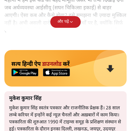
महीनों में हमें इस फंड का बेहद मामूली असर भी तभी दिखाई देगा
जब अर्थव्यवस्था आईसीयू (सघन चिकित्सा इकाई) से बाहर
आएगी। ऐसा कब और कैसे होगा? इसे समझना भी ज़्यादा मुश्किल
और पढ़ें
नहीं है। अभी असली दारोमदार सरकारी ख़र्चों पर है, क्योंकि सिर्फ़
सरकार ही गाँठ में पैसा नहीं होने के बावजूद ख़र्च कर सकती है।
सत्य हिन्दी ऐप
डाउनलोड
करें
मुकेश कुमार सिंह
मुकेश कुमार सिंह स्वतंत्र पत्रकार और राजनीतिक प्रेक्षक हैं। 28 साल
लम्बे करियर में इन्होंने कई न्यूज़ चैनलों और अख़बारों में काम किया।
पत्रकारिता की शुरुआत 1990 में टाइम्स समूह के प्रशिक्षण संस्थान से
हुई। पत्रकारिता के दौरान इनका दिल्ली, लखनऊ, जयपुर, उदयपुर