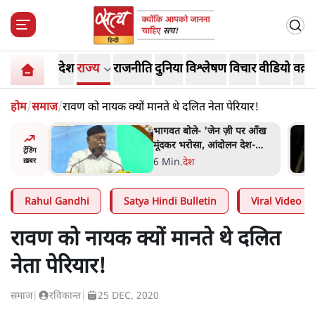
देश
राज्य
राजनीति
दुनिया
विश्लेषण
विचार
वीडियो
वक़्त
होम
/
समाज
/
रावण को नायक क्यों मानते थे दलित नेता पेरियार!
 पर आँख
अतीक अहमद के बेटे अबान अहमद
 देश-
की सड़क हादसे में मौत, जेल में बंद
ट्रेंडिंग
ये बोले थे-
भाई से मिलने जा रहे थे
5 Min
.
उत्तर प्रदेश
ख़बर
Rahul Gandhi
Satya Hindi Bulletin
Viral Video
रावण को नायक क्यों मानते थे दलित
नेता पेरियार!
समाज
|
रविकान्त
|
25 DEC, 2020