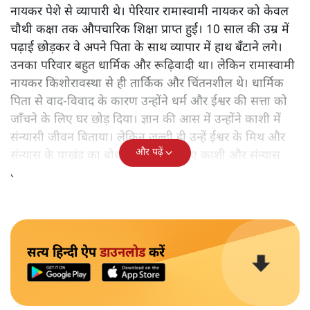
नायकर पेशे से व्यापारी थे। पेरियार रामास्वामी नायकर को केवल
चौथी कक्षा तक औपचारिक शिक्षा प्राप्त हुई। 10 साल की उम्र में
पढ़ाई छोड़कर वे अपने पिता के साथ व्यापार में हाथ बँटाने लगे।
उनका परिवार बहुत धार्मिक और रूढ़िवादी था। लेकिन रामास्वामी
नायकर किशोरावस्था से ही तार्किक और चिंतनशील थे। धार्मिक
पिता से वाद-विवाद के कारण उन्होंने धर्म और ईश्वर की सत्ता को
जाँचने के लिए घर छोड़ दिया। ज्ञान की आस में उन्होंने काशी में
संन्यासी जीवन बिताया। लेकिन जल्दी ही उन्हें ईश्वर के मिथ और
और पढ़ें
संन्यास के पाखंड का बोध हो गया। इसलिए काशी और संन्यास
त्यागकर पेरियार घर वापस आ गए।
सत्य हिन्दी ऐप
डाउनलोड
करें