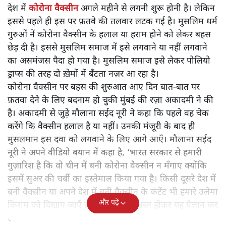
देश में
कोरोना वैक्सीन
अगले महीने से लगनी शुरू होनी है। लेकिन
इससे पहले ही इस पर फ़तवे की तलवार लटक गई है। मुसलिम धर्म
गुरुओं नें कोरोना वैक्सीन के हलाल या हराम होने को लेकर बहस
छेड़ दी है। इससे मुसलिम समाज में इसे लगवाने या नहीं लगवाने
का असमंजस पैदा हो गया है। मुसलिम समाज इसे लेकर पोलियो
ड्राप्स की तरह दो ख़ेमों में बँटता नज़र आ रहा है।
कोरोना वैक्सीन पर बहस की शुरुआत आए दिन बात-बात पर
फ़तवा देने के लिए बदनाम हो चुकी मुंबई की रज़ा अकादमी ने की
है। अकादमी से जुड़े मौलाना सईद नूरी ने कहा कि पहले वह चेक
करेंगे कि वैक्सीन हलाल है या नहीं। उनकी मंजूरी के बाद ही
मुसलमान इस दवा को लगवाने के लिए आगे आएँ। मौलाना सईद
नूरी ने अपने वीडियो बयान में कहा है, ‘भारत सरकार से हमारी
गुज़ारिश है कि वो चीन में बनी कोरोना वैक्सीन न मँगाए क्योंकि
इसमें सुअर की चर्बी का इस्तेमाल किया गया है। किसी दूसरे देश में
बनी वैक्सीन या अपने देश में बनी वैक्सीन के कंटेंट भी हमारे उलेमा
और पढ़ें
किराम को दिखाए जाएँ ताकि हम भी आश्वस्त होकर यह ऐलान कर
सकें कि इसका इस्तेमाल किया जा सकता है।’