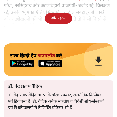
गांधी, नरसिंहराव और अटलबिहारी वाजपेयी- बेजोड़ रहे, विलक्षण
रहे, उनकी भूमिका ऐतिहासिक रही। यदि लालबहादुरजी शास्त्री
और पढ़ें
और चंद्रशेखरजी को भी पूरे पाँच साल मिलते तो वे भी किसी से
कम सिद्ध नहीं होते।
सत्य हिन्दी ऐप
डाउनलोड
करें
डॉ. वेद प्रताप वैदिक
डॉ. वेद प्रताप वैदिक भारत के वरिष्ठ पत्रकार, राजनैतिक विश्लेषक
एवं हिंदीप्रेमी हैं। डॉ. वैदिक अनेक भारतीय व विदेशी शोध-संस्थानों
एवं विश्वविद्यालयों में विज़िटिंग प्रोफ़ेसर रहे हैं।