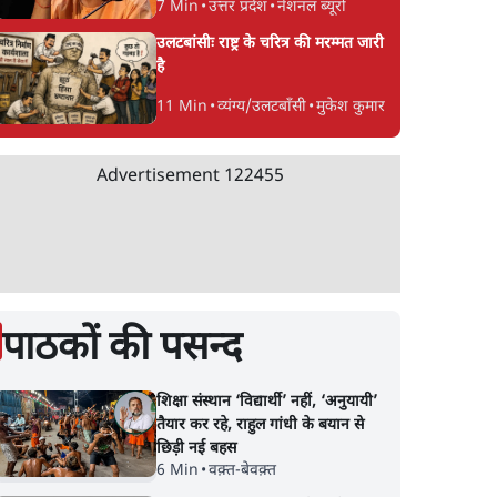
7 Min
•
उत्तर प्रदेश
•
नेशनल ब्यूरो
उलटबांसीः राष्ट्र के चरित्र की मरम्मत जारी
है
11 Min
•
व्यंग्य/उलटबाँसी
•
मुकेश कुमार
Advertisement
122455
पाठकों की पसन्द
शिक्षा संस्थान ‘विद्यार्थी’ नहीं, ‘अनुयायी’
तैयार कर रहे, राहुल गांधी के बयान से
छिड़ी नई बहस
ीमी
पेपर लीक घोटाले की सच्चाई:
सीजेपी ने अपना 4 सूत्री
6 Min
•
वक़्त-बेवक़्त
े सुप्रीम
छात्रों के विरोध और भर्ती में
एजेंडा जारी किया- शिक्ष