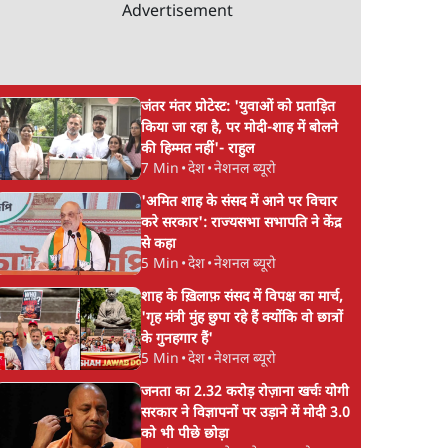
Advertisement
जंतर मंतर प्रोटेस्ट: 'युवाओं को प्रताड़ित
किया जा रहा है, पर मोदी-शाह में बोलने
की हिम्मत नहीं'- राहुल
7 Min
•
देश
•
नेशनल ब्यूरो
'अमित शाह के संसद में आने पर विचार
करे सरकार': राज्यसभा सभापति ने केंद्र
से कहा
5 Min
•
देश
•
नेशनल ब्यूरो
शाह के ख़िलाफ़ संसद में विपक्ष का मार्च,
'गृह मंत्री मुंह छुपा रहे हैं क्योंकि वो छात्रों
के गुनहगार हैं'
5 Min
•
देश
•
नेशनल ब्यूरो
जनता का 2.32 करोड़ रोज़ाना खर्चः योगी
सरकार ने विज्ञापनों पर उड़ाने में मोदी 3.0
को भी पीछे छोड़ा