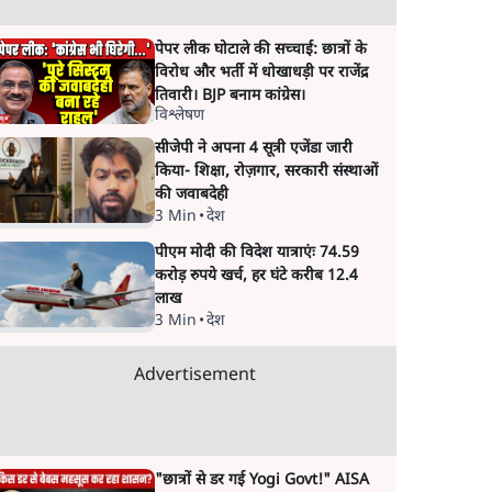
पेपर लीक घोटाले की सच्चाई: छात्रों के
विरोध और भर्ती में धोखाधड़ी पर राजेंद्र
तिवारी। BJP बनाम कांग्रेस।
विश्लेषण
सीजेपी ने अपना 4 सूत्री एजेंडा जारी
किया- शिक्षा, रोज़गार, सरकारी संस्थाओं
की जवाबदेही
3 Min
•
देश
पीएम मोदी की विदेश यात्राएंः 74.59
करोड़ रुपये खर्च, हर घंटे करीब 12.4
लाख
3 Min
•
देश
Advertisement
"छात्रों से डर गई Yogi Govt!" AISA