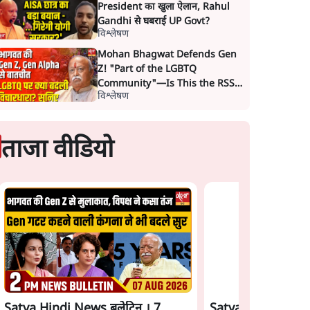
President का खुला ऐलान, Rahul
Gandhi से घबराई UP Govt?
विश्लेषण
Mohan Bhagwat Defends Gen
Z! "Part of the LGBTQ
Community"—Is This the RSS's
विश्लेषण
New Move?
ताजा वीडियो
Satya Hindi News बुलेटिन । 7
Satya Hindi News 