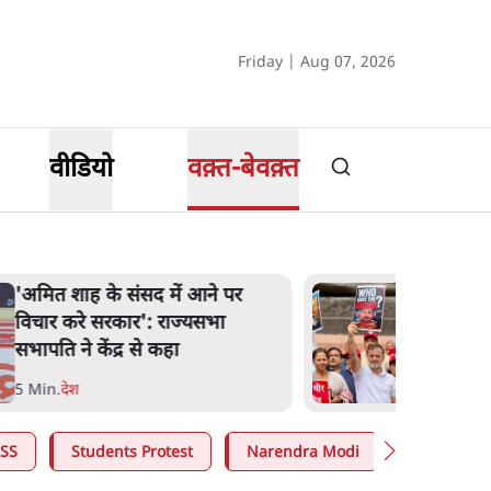
Friday | Aug 07, 2026
वीडियो
वक़्त-बेवक़्त
शाह के ख़िलाफ़ संसद में विपक्ष का
मार्च, 'गृह मंत्री मुंह छुपा रहे हैं क्योंकि
वो छात्रों के गुनहगार हैं'
5 Min
.
देश
SS
Students Protest
Narendra Modi
Ashutosh 