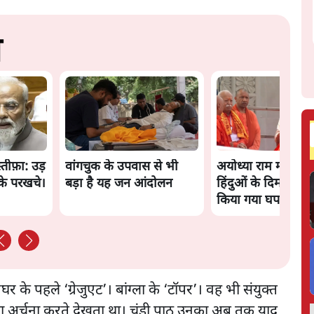
स
स्तीफ़ा: उड़
वांगचुक के उपवास से भी
अयोध्या राम मंदिर क
के परखचे।
बड़ा है यह जन आंदोलन
हिंदुओं के दिमाग़ के
किया गया घपला
 के पहले ‘ग्रेजुएट’। बांग्ला के ‘टॉपर’। वह भी संयुक्त
ं पूजा अर्चना करते देखता था। चंडी पाठ उनका अब तक याद