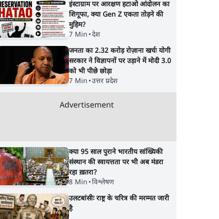
इंस्टाग्राम पर आरक्षण हटाओ आंदोलन का
धोखाधड़ी पर राजेंद्र तिवारी।
रोज़गार, सरकारी संस्था
शिगूफा, क्या Gen Z एकता तोड़ने की
BJP बनाम कांग्रेस।
की जवाबदेही
मुहिम?
7 Min
•
देश
जनता का 2.32 करोड़ रोज़ाना खर्चः योगी
सरकार ने विज्ञापनों पर उड़ाने में मोदी 3.0
को भी पीछे छोड़ा
7 Min
•
उत्तर प्रदेश
Advertisement
क्या 95 साल पुराने भारतीय सांख्यिकी
संस्थान की स्वायत्तता पर भी अब मंडरा
रहा ख़तरा?
8 Min
•
विश्लेषण
उलटबांसीः राष्ट्र के चरित्र की मरम्मत जारी
है