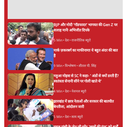
स्ट्रेट को खोलने के लिए तेहरान ने रखी कड़ी शर्तें
8 Min
•
दुनिया
BJP-RSS की वजह से राहुल के प्रयागराज
'Chhatron Ki Goonj' कार्यक्रम में उमड़ी युवाओं
की भारी भीड़
1 Min
•
विश्लेषण
UPI नागरिकों के लिए रहेगा मुफ्त, बड़े व्यापारियों पर
लग सकता है मामूली चार्ज: केंद्र
9 Min
•
अर्थतंत्र
Advertisement
चीन के अतिक्रमण के दावों को अरुणाचल के सीएम
पेमा खांडू ने किया खारिज
3 Min
•
अरुणाचल प्रदेश
अयोध्या राम मंदिर चढ़ावा चोरी मामले की जांच पूरी,