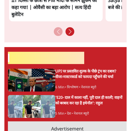
लालबाबू ललित
लालबाबू ललित पत्रकार हैं और समसामयिक विषयों पर लिखते रहते
हैं।
लालबाबू ललित
की और स्टोरी पढ़ें
अगली खबर लोड हो रही है...
ताजा खबरें
होर्मुज समझौते के करीब पहुँचे ईरान-ओमान, लेकिन