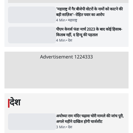
UPI पर प्रस्तावित शुल्क के पीछे ट्रंप का दबाव?
वीजा-मास्टरकार्ड को फायदा पहुँचाने की चर्चा
6 Min
•
विश्लेषण
•
नेशनल ब्यूरो
'E20- दाल में काला नहीं, पूरी दाल ही काली; वाहनों
को बरबाद कर रहा है इथेनॉल': राहुल
5 Min
•
देश
•
नेशनल ब्यूरो
Advertisement
BJP और मोदी ‘गॉडफादर’ भागवत की Gen Z पर
सलाह मानेंः अभिजीत दिपके
5 Min
•
देश
•
राजनीतिक ब्यूरो
मार्क ज़करबर्ग का माफीनामाः ये बहुत अंदर की बात
है