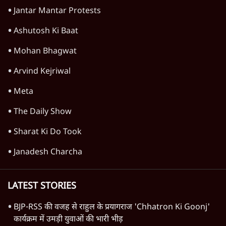
महिला आरक्षण बिलः किरण रिजिजू और राहुल गांधी
में एक्स पर ज़ुबानी जंग
4 Min
•
देश
भारत में मेटा की 'अवैध सेंसरशिप' बढ़ी, एक्टिविस्ट
टेलीग्राम की तरफ मुड़े
11 Min
•
देश
झारखंड में छात्र नेताओं और सरकार की बातचीत
बेनतीजा, आंदोलन जारी
5 Min
•
देश
Advertisement
पीएम मोदी लाल किले से बताएं पैलेट गन चलाने का
आदेश किसका था, जंतर मंतर हमाराः CJP
5 Min
•
देश