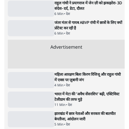
9 Min
•
विश्लेषण
•
शीतल पी. सिंह
महुआ मोइत्रा से SC ने कहा- ' अंडों से क्यों डरती हैं?
स्वतंत्रता सेनानी सीने पर गोली खाते थे'
4 Min
•
देश
•
नेशनल ब्यूरो
झारखंड में छात्र नेताओं और सरकार की बातचीत
बेनतीजा, आंदोलन जारी
5 Min
•
देश
•
सत्य ब्यूरो
राहुल गांधी के जेन ज़ी इवेंट 'छात्रों की गूंज' को शर्तों
के साथ मंज़ूरी देना पड़ा
5 Min
•
देश
•
राजनीतिक ब्यूरो
Advertisement
122455