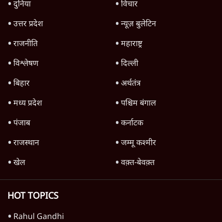
जंतर-मंतर पर युवा आक्रोश के बाद संघ की बेचैनी
क्यों बढ़ी? प्रो. अपूर्वानंद ने बताईं 5 बड़ी वजहें
7 Min
•
विश्लेषण
मैं अपने सारे सर्टिफिकेट दिखाने को तैयार, मोदी जी
भी अपनी डिग्री दिखाएंः दिपके
4 Min
•
देश
Advertisement
'महाराष्ट्र में गैर बीजेपी वोटरों के नामों को काटने की
बड़ी साज़िश'- रोहित पवार का आरोप
4 Min
•
महाराष्ट्र
पीएम केयर्स फंडः मार्च 2023 के बाद कोई हिसाब-
किताब नहीं, द हिन्दू की पड़ताल
4 Min
•
देश
Advertisement
1224333