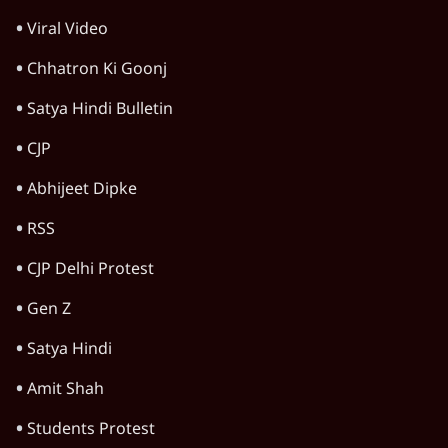
देश
अयोध्या राम मंदिर चढ़ावा चोरी मामले की जांच पूरी,
अगले महीने दाखिल होगी चार्जशीट
3 Min
•
देश
राहुल गांधी ने प्रयागराज में जेन ज़ी को झकझोरा- 3D
संदेश- दर्द, डेटा, दौलत
6 Min
•
देश
जंतर मंतर से गायब ABVP रांची में छात्रों के लिए क्यों
प्रोटेस्ट कर रही है
6 Min
•
देश
Advertisement