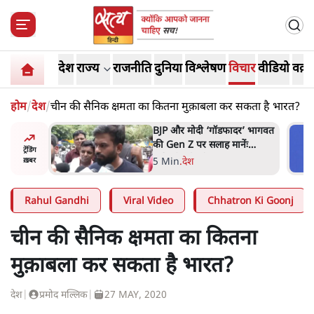
देश
राज्य
राजनीति
दुनिया
विश्लेषण
विचार
वीडियो
वक़्त
होम
/
देश
/
चीन की सैनिक क्षमता का कितना मुक़ाबला कर सकता है भारत?
र’ भागवत
मार्क ज़करबर्ग का माफीनामाः ये
ेंः
बहुत अंदर की बात है
ट्रेंडिंग
9 Min
.
विश्लेषण
ख़बर
Rahul Gandhi
Viral Video
Chhatron Ki Goonj
चीन की सैनिक क्षमता का कितना
मुक़ाबला कर सकता है भारत?
देश
|
प्रमोद मल्लिक
|
27 MAY, 2020