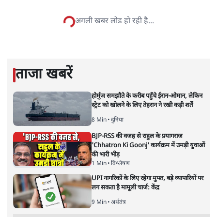
अमिताभ
अमिताभ श्रीवास्तव वरिष्ठ पत्रकार हैं।
अमिताभ
की और स्टोरी पढ़ें
बिहार में कभी ज्योति जैसी लड़कियों
का साइकिल चलाना चरित्रहीन होना था
विचार
|
लालबाबू ललित
|
26 MAY, 2020