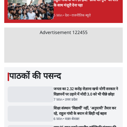
अगले महीने दाखिल होगी चार्जशीट
3 Min
•
देश
राहुल गांधी ने प्रयागराज में जेन ज़ी को झकझोरा- 3D
संदेश- दर्द, डेटा, दौलत
6 Min
•
देश
Advertisement
"40 करोड़ युवाओं की ताकत!" Prayagraj में
Rahul Gandhi ने क्यों कही दर्द, डाटा, दौलत की
बात?
1 Min
•
उत्तर प्रदेश
'Chhatron Ki Goonj' Political War! Ajay
Rai, Tarun Chugh & Shatrughan on
Rahul Gandhi
1 Min
•
उत्तर प्रदेश