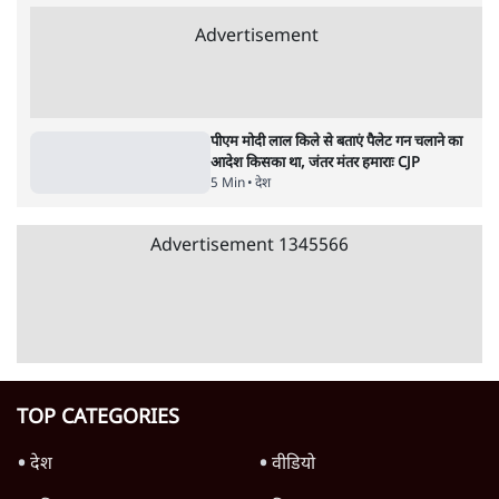
पाठकों की पसन्द
जनता का 2.32 करोड़ रोज़ाना खर्चः योगी सरकार ने
विज्ञापनों पर उड़ाने में मोदी 3.0 को भी पीछे छोड़ा
7 Min
•
उत्तर प्रदेश
शिक्षा संस्थान ‘विद्यार्थी’ नहीं, ‘अनुयायी’ तैयार कर
रहे, राहुल गांधी के बयान से छिड़ी नई बहस
6 Min
•
वक़्त-बेवक़्त
क्या 95 साल पुराने भारतीय सांख्यिकी संस्थान की
स्वायत्तता पर भी अब मंडरा रहा ख़तरा?
8 Min
•
विश्लेषण
Advertisement
उलटबांसीः राष्ट्र के चरित्र की मरम्मत जारी है
11 Min
•
व्यंग्य/उलटबाँसी