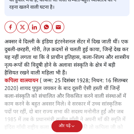
की हुंकार मची है, कपिला जी जैसी सभ्यता-बहुल व्यक्तित्व का न
रहना खलने वाली घटना है।
अक्सर वे दिल्ली के इंडिया इंटरनेशनल सेंटर में दिख जाती थीं। एक
दुबली-छरहरी, गोरी, तेज़ क़दमों से चलती हुई काया, जिन्हें देख कर
यह नहीं लगता था कि वे प्राचीन इतिहास, कला-शिल्प और शास्त्रीय
नृत्य-रूपों की विदुषी होने के अलावा संस्कृति के क्षेत्र में बड़ी
हैसियत रखने वाली महिला भी हैं।
कपिला वात्स्यायन
( जन्म: 25 दिसंबर 1928; निधन: 16 सितम्बर
2020) शायद पुपुल जयकर के बाद दूसरी ऐसी हस्ती थीं जिन्हें
कला-संस्कृति को संचालित और विकसित करने वाली संस्थाओं में
काम करने के बहुत अवसर मिले। वे सरकार में उच्च सांस्कृतिक
पदों पर रहीं, दो बार राज्य सभा की सदस्य मनोनीत हुईं और जब
1985 में तब के प्रधानमंत्री राजीव गाँधी ने अपनी माँ की स्मृति में
और पढ़ें
इंदिरा गाँधी राष्ट्रीय कला केंद्र की स्थापना की तो कपिला जी को