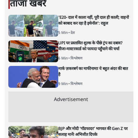
डॉ. वेद प्रताप वैदिक
की और स्टोरी पढ़ें
योगी आदित्यनाथ को 'मुग़ल' शब्द से
इतनी चिढ़ क्यों?
विचार
|
अनिल शुक्ल
|
16 SEP, 2020
अनिल शुक्ल