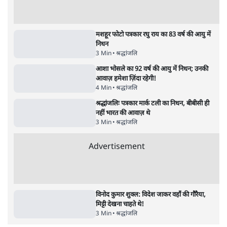
जनता का 2.32 करोड़ रोज़ाना खर्चः योगी सरकार ने
विज्ञापनों पर उड़ाने में मोदी 3.0 को भी पीछे छोड़ा
7 Min
•
उत्तर प्रदेश
शिक्षा संस्थान ‘विद्यार्थी’ नहीं, ‘अनुयायी’ तैयार कर
रहे, राहुल गांधी के बयान से छिड़ी नई बहस
6 Min
•
वक़्त-बेवक़्त
क्या 95 साल पुराने भारतीय सांख्यिकी संस्थान की
स्वायत्तता पर भी अब मंडरा रहा ख़तरा?
8 Min
•
विश्लेषण
Advertisement
उलटबांसीः राष्ट्र के चरित्र की मरम्मत जारी है
11 Min
•
व्यंग्य/उलटबाँसी
जंतर-मंतर पर युवा आक्रोश के बाद संघ की बेचैनी
क्यों बढ़ी? प्रो. अपूर्वानंद ने बताईं 5 बड़ी वजहें
7 Min
•
विश्लेषण
मैं अपने सारे सर्टिफिकेट दिखाने को तैयार, मोदी जी