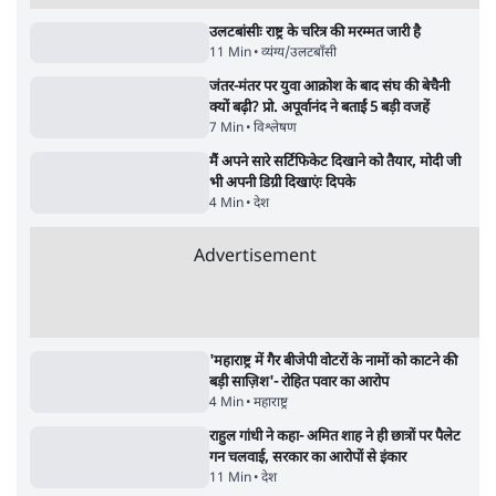
'अमित शाह के संसद में आने पर विचार करे सरकार':
राज्यसभा सभापति ने केंद्र से कहा
5 Min
•
देश
•
नेशनल ब्यूरो
Advertisement
जनता का 2.32 करोड़ रोज़ाना खर्चः योगी सरकार ने
विज्ञापनों पर उड़ाने में मोदी 3.0 को भी पीछे छोड़ा
7 Min
•
उत्तर प्रदेश
•
नेशनल ब्यूरो
उलटबांसीः राष्ट्र के चरित्र की मरम्मत जारी है
11 Min
•
व्यंग्य/उलटबाँसी
•
मुकेश कुमार
भागवत बोले- 'जेन ज़ी पर आँख मूंदकर भरोसा,
आंदोलन देश-विरोधी नहीं'; अतुल लिमये बोले थे-