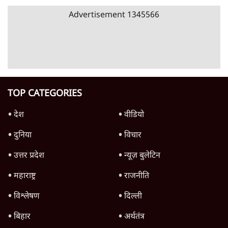
भी अपनी डिग्री दिखाएंः दिपके
4 Min
•
देश
Advertisement
'महाराष्ट्र में गैर बीजेपी वोटरों के नामों को काटने की
बड़ी साज़िश'- रोहित पवार का आरोप
4 Min
•
महाराष्ट्र
राहुल गांधी ने कहा- अमित शाह ने ही छात्रों पर पैलेट
गन चलवाई, सरकार का आरोपों से इंकार
11 Min
•
देश
Advertisement
1224333