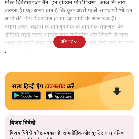
मोस्ट क्रिटिसाइज़्ड मैन, इन इंडियन पॉलिटिक्स’, आज भी ख़रा
उतरता है। यह अलग बात है कि कुछ अरसे पहले आडवाणी भी उन
लोगों की भीड़ में शामिल हो गए जो मोदी के आलोचक हैं।
तमाम उतार–चढ़ावों के बावजूद एक के बाद एक सफलता की
सीढ़ियाँ चढ़ते जाना आसान काम नहीं होता और ज़िंदगी के सात
और पढ़ें
दशक पूरे करते वक़्त सबसे ऊपर होना और वहाँ टिके रहने का नाम
है नरेन्द्र मोदी।
सत्य हिन्दी ऐप
डाउनलोड
करें
विजय त्रिवेदी
विजय त्रिवेदी वरिष्ठ पत्रकार हैं, राजनीतिक और दूसरे सम सामयिक