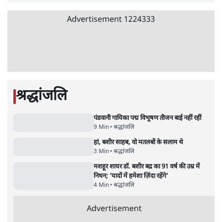
'एंटी नेशनल'
6 Min
•
देश
•
नेशनल ब्यूरो
अतीक अहमद के बेटे अबान अहमद की सड़क हादसे
में मौत, जेल में बंद भाई से मिलने जा रहे थे
5 Min
•
उत्तर प्रदेश
•
लखनऊ ब्यूरो
शेख हसीना की प्रेस कॉन्फ्रेंस में शामिल हुए क्रिकेटर
शाकिब अल हसन के घर पर पेट्रोल बम से हमला
5 Min
•
दुनिया
•
विदेश डेस्क
Advertisement
122455
पाठकों की पसन्द