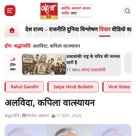
देश
राज्य
राजनीति
दुनिया
विश्लेषण
विचार
वीडियो
वक़्त
होम
/
श्रद्धांजलि
/
अलविदा, कपिला वात्स्यायन
ोज़ाना
उलटबांसीः राष्ट्र के चरित्र की मरम्मत
्ञापनों पर
जारी है
ट्रेंडिंग
भी पीछे
11 Min
.
व्यंग्य/उलटबाँसी
ख़बर
Rahul Gandhi
Satya Hindi Bulletin
Viral Video
अलविदा, कपिला वात्स्यायन
श्रद्धांजलि
|
मंगलेश डबराल
|
17 SEP, 2020