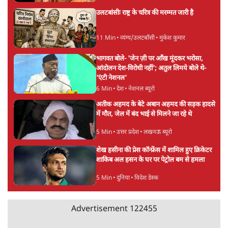
के साथ मंज़ूरी देना पड़ा
5 Min
•
देश
Advertisement
झारखंड प्रोटेस्ट: तबीयत बिगड़ने पर छात्र अस्पताल में
भर्ती; AISA भी हुई प्रोटेस्ट में शामिल
6 Min
•
झारखंड
SC-ST आरक्षण में क्रीमी लेयर क्यों नहीं? केंद्र ने
सुप्रीम कोर्ट में बताया कारण
5 Min
•
देश
ताजा वीडियो