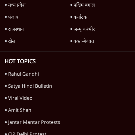
श्रद्धांजलि
पंडवानी गायिका पद्म विभूषण तीजन बाई नहीं रहीं
9 Min
•
श्रद्धांजलि
हां, बशीर साहब, वो मतलबों के सलाम थे
3 Min
•
श्रद्धांजलि
मशहूर शायर डॉ. बशीर बद्र का 91 वर्ष की उम्र में
निधन; 'यादों में हमेशा ज़िंदा रहेंगे'
4 Min
•
श्रद्धांजलि
Advertisement
मशहूर फोटो पत्रकार रघु राय का 83 वर्ष की आयु में
निधन
3 Min
•
श्रद्धांजलि
आशा भोसले का 92 वर्ष की आयु में निधन; उनकी