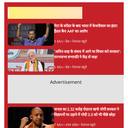
वीजा-मास्टरकार्ड को फायदा पहुँचाने की चर्चा
6 Min
•
विश्लेषण
मार्क ज़करबर्ग का माफीनामाः ये बहुत अंदर की बात
है
9 Min
•
विश्लेषण
Advertisement
BJP और मोदी ‘गॉडफादर’ भागवत की Gen Z पर
सलाह मानेंः अभिजीत दिपके
5 Min
•
देश
महुआ मोइत्रा से SC ने कहा- ' अंडों से क्यों डरती हैं?
स्वतंत्रता सेनानी सीने पर गोली खाते थे'
4 Min
•
देश
राहुल गांधी के जेन ज़ी इवेंट 'छात्रों की गूंज' को शर्तों