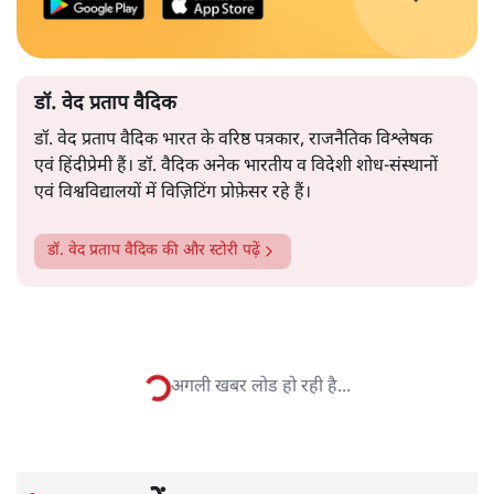
कहते रहे हैं। उन्होंने भारतीय फौज़ की वीरता और बलिदान को
बहुत प्रभावशाली और भावुक ढंग से रेखांकित किया। उनके भाषण
और पढ़ें
का सार यही है कि दोनों देश सीमा-विवाद को शांति से निपटाना
चाहते हैं और युद्ध नहीं चाहते।
सत्य हिन्दी ऐप
डाउनलोड
करें
डॉ. वेद प्रताप वैदिक
डॉ. वेद प्रताप वैदिक भारत के वरिष्ठ पत्रकार, राजनैतिक विश्लेषक
एवं हिंदीप्रेमी हैं। डॉ. वैदिक अनेक भारतीय व विदेशी शोध-संस्थानों
एवं विश्वविद्यालयों में विज़िटिंग प्रोफ़ेसर रहे हैं।