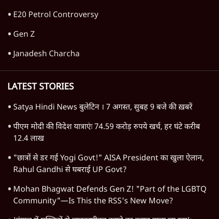
TOP CATEGORIES
देश
वीडियो
दुनिया
विचार
उत्तर प्रदेश
न्यूज़ बुलेटिन
महाराष्ट्र
राजनीति
विश्लेषण
दिल्ली
बिहार
अर्थतंत्र
मध्य प्रदेश
पश्चिम बंगाल
पंजाब
कर्नाटक
राजस्थान
जम्मू कश्मीर
खेल
वक़्त-बेवक़्त