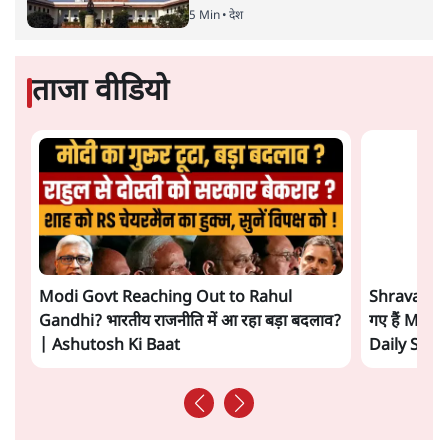
सत्य हिन्दी ऐप
डाउनलोड
करें
अनिल शुक्ल
अनिल शुक्ल
की और स्टोरी पढ़ें
अगली खबर लोड हो रही है...
ताजा खबरें
'E20- दाल में काला नहीं, पूरी दाल ही काली; वाहनों
को बरबाद कर रहा है इथेनॉल': राहुल
5 Min
•
देश
UPI पर प्रस्तावित शुल्क के पीछे ट्रंप का दबाव?