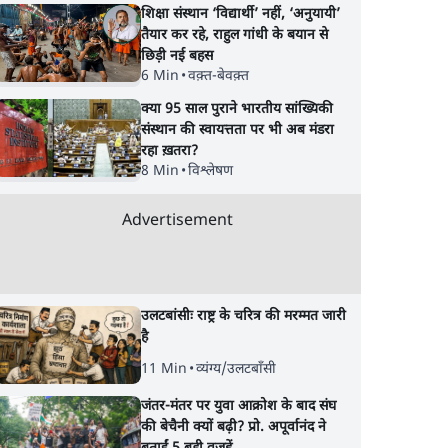
शिक्षा संस्थान ‘विद्यार्थी’ नहीं, ‘अनुयायी’
 बीमारी
कार्निवाल?
राग?
तैयार कर रहे, राहुल गांधी के बयान से
छिड़ी नई बहस
6 Min
•
वक़्त-बेवक़्त
क्या 95 साल पुराने भारतीय सांख्यिकी
संस्थान की स्वायत्तता पर भी अब मंडरा
रहा ख़तरा?
8 Min
•
विश्लेषण
Advertisement
उलटबांसीः राष्ट्र के चरित्र की मरम्मत जारी
है
11 Min
•
व्यंग्य/उलटबाँसी
जंतर-मंतर पर युवा आक्रोश के बाद संघ
की बेचैनी क्यों बढ़ी? प्रो. अपूर्वानंद ने