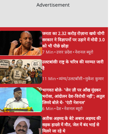
Advertisement
जनता का 2.32 करोड़ रोज़ाना खर्चः योगी
सरकार ने विज्ञापनों पर उड़ाने में मोदी 3.0
को भी पीछे छोड़ा
7 Min
•
उत्तर प्रदेश
•
नेशनल ब्यूरो
उलटबांसीः राष्ट्र के चरित्र की मरम्मत जारी
है
11 Min
•
व्यंग्य/उलटबाँसी
•
मुकेश कुमार
भागवत बोले- 'जेन ज़ी पर आँख मूंदकर
भरोसा, आंदोलन देश-विरोधी नहीं'; अतुल
लिमये बोले थे- 'एंटी नेशनल'
6 Min
•
देश
•
नेशनल ब्यूरो
अतीक अहमद के बेटे अबान अहमद की
सड़क हादसे में मौत, जेल में बंद भाई से
मिलने जा रहे थे