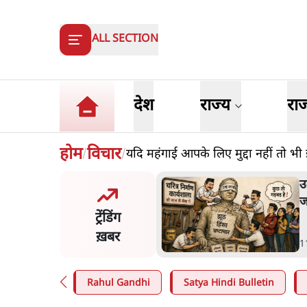
ALL SECTION
देश
राज्य
रा
होम
विचार
यदि महंगाई आपके लिए मुद्दा नहीं तो भी 
/
/
का 2.32 करोड़ रोज़ाना खर्चः
उ
सरकार ने विज्ञापनों पर उड़ाने में
ज
ट्रेंडिंग
3.0 को भी पीछे छोड़ा
ख़बर
n
.
उत्तर प्रदेश
1
Rahul Gandhi
Satya Hindi Bulletin