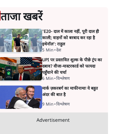
ताजा खबरें
'E20- दाल में काला नहीं, पूरी दाल ही
काली; वाहनों को बरबाद कर रहा है
इथेनॉल': राहुल
5 Min
•
देश
UPI पर प्रस्तावित शुल्क के पीछे ट्रंप का
दबाव? वीजा-मास्टरकार्ड को फायदा
पहुँचाने की चर्चा
6 Min
•
विश्लेषण
मार्क ज़करबर्ग का माफीनामाः ये बहुत
अंदर की बात है
9 Min
•
विश्लेषण
Advertisement