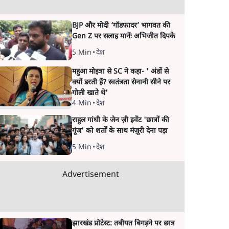
BJP और मोदी ‘गॉडफादर’ भागवत की
Gen Z पर सलाह मानेंः अभिजीत दिपके
5 Min
•
देश
महुआ मोइत्रा से SC ने कहा- ' अंडों से
क्यों डरती हैं? स्वतंत्रता सेनानी सीने पर
गोली खाते थे'
4 Min
•
देश
राहुल गांधी के जेन ज़ी इवेंट 'छात्रों की
गूंज' को शर्तों के साथ मंज़ूरी देना पड़ा
5 Min
•
देश
Advertisement
झारखंड प्रोटेस्ट: तबीयत बिगड़ने पर छात्र