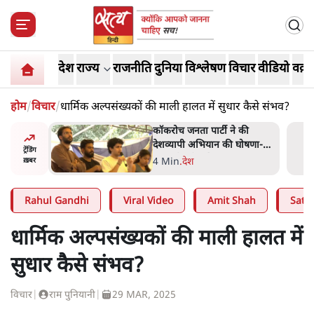
देश
राज्य
राजनीति
दुनिया
विश्लेषण
विचार
वीडियो
वक़्त
होम
/
विचार
/
धार्मिक अल्पसंख्यकों की माली हालत में सुधार कैसे संभव?
 की
UPI पर प्रस्तावित शुल्क के पीछे
घोषणा-
ट्रंप का दबाव? वीजा-मास्टरकार्ड
ट्रेंडिंग
को फायदा पहुँचाने की चर्चा
6 Min
.
विश्लेषण
ख़बर
Rahul Gandhi
Viral Video
Amit Shah
Satya
धार्मिक अल्पसंख्यकों की माली हालत में
सुधार कैसे संभव?
विचार
|
राम पुनियानी
|
29 MAR, 2025