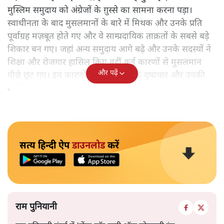
मुस्लिम समुदाय को अंग्रेजों के ग़ुस्से का सामना करना पड़ा।
स्वाधीनता के बाद मुसलमानों के बारे में मिथक और उनके प्रति
पूर्वाग्रह मज़बूत होते गए और वे साम्प्रदायिक ताक़तों के सबसे बड़े
शिकार बन गए। जहां अन्य समुदाय आगे बढ़े और उनके सदस्यों ने
शिक्षा और रोजगार हासिल किए वहीं कई कारणों से मुसलमान
और पढ़ें
पीछे छूट गए। इन कारणों में उनके ख़िलाफ़ दुष्प्रचार और उनकी
आर्थिक बदहाली शामिल थे।
सत्य हिन्दी ऐप
डाउनलोड
करें
राम पुनियानी