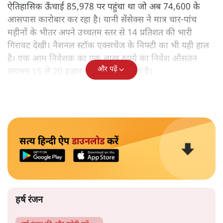
ऐतिहासिक ऊँचाई 85,978 पर पहुंचा था जो अब 74,600 के
आसपास कारोबार कर रहा है। यानी सेंसेक्स ने मात्र चार-पांच
महीनों के भीतर अपने उच्चतम स्तर से 14 प्रतिशत की भारी
गिरावट देखी। नैशनल स्टॉक एक्सचेंज के निफ्टी का भी यही हाल
है। एक आम निवेशक का एक लाख रुपये का निवेश औसतन
और पढ़ें
लगभग 15 से 20 हज़ार रुपये कम हो चुका है।
सत्य हिन्दी ऐप
डाउनलोड
करें
हर्ष रंजन