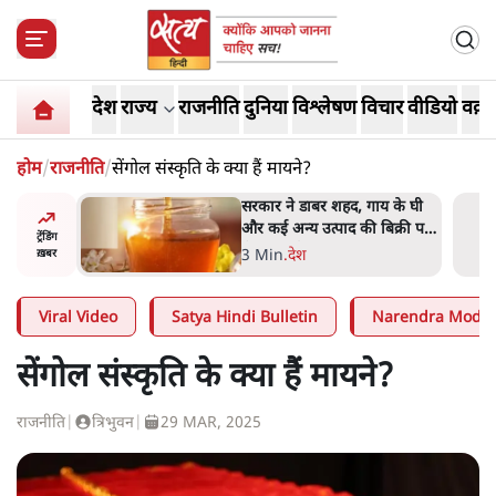
देश
राज्य
राजनीति
दुनिया
विश्लेषण
विचार
वीडियो
वक़्त
होम
/
राजनीति
/
सेंगोल संस्कृति के क्या हैं मायने?
सरकार ने डाबर शहद, गाय के घी
और कई अन्य उत्पाद की बिक्री पर
ट्रेंडिंग
रोक लगाई
3 Min
.
देश
ख़बर
Viral Video
Satya Hindi Bulletin
Narendra Modi
सेंगोल संस्कृति के क्या हैं मायने?
राजनीति
|
त्रिभुवन
|
29 MAR, 2025