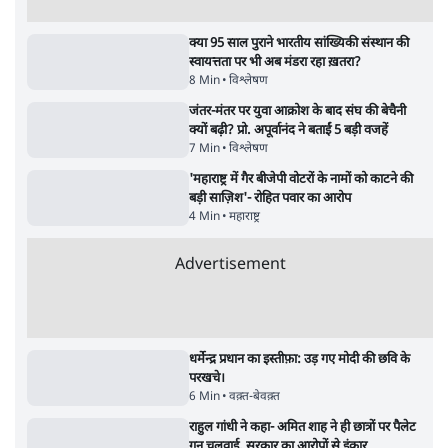
सत्ता और संघ की रणनीति
9 Min
•
विश्लेषण
•
आशुतोष
पुलिस पूछताछ के बाद उदयनिधि स्टालिन रिहा; बोले-
'सरकार ने आतंकी जैसा बर्ताव किया'
7 Min
•
तमिलनाडु
•
सत्य ब्यूरो
Advertisement
सरकार ने डाबर शहद, गाय के घी और कई अन्य
उत्पाद की बिक्री पर रोक लगाई
3 Min
•
देश
•
नेशनल ब्यूरो
'महाराष्ट्र में गैर बीजेपी वोटरों के नामों को काटने की
बड़ी साज़िश'- रोहित पवार का आरोप
4 Min
•
महाराष्ट्र
•
मुंबई ब्यूरो