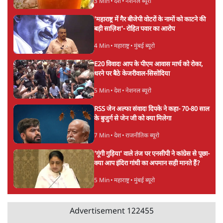
जंतर मंतर प्रोटेस्ट: 'युवाओं को प्रताड़ित किया जा रहा
है, पर मोदी-शाह में बोलने की हिम्मत नहीं'- राहुल
7 Min
•
देश
Advertisement
संसदीय समिति-मेटा की बैठकः मार्क ज़करबर्ग ने
भारत सरकार से माफी मांगी
5 Min
•
देश
शाह के ख़िलाफ़ संसद में विपक्ष का मार्च, 'गृह मंत्री
मुंह छुपा रहे हैं क्योंकि वो छात्रों के गुनहगार हैं'
5 Min
•
देश
ताजा वीडियो