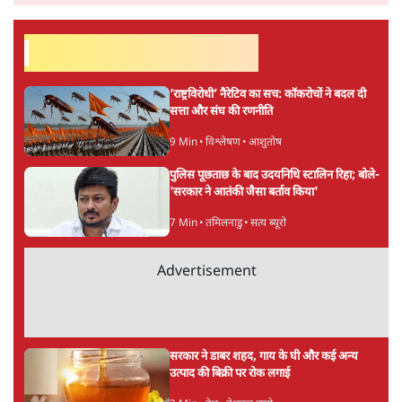
शेख हसीना की प्रेस कॉन्फ्रेंस में शामिल हुए क्रिकेटर
शाकिब अल हसन के घर पर पेट्रोल बम से हमला
5 Min
•
दुनिया
गैस भंडार बढ़ाने के लिए क्या उपभोक्ताओं पर सरकार
लगाएगी नई लेवी, रायटर्स की रिपोर्ट
5 Min
•
देश
Advertisement
PM Modi & Amit Shah Missing from
Parliament: क्या विपक्ष से डरी सरकार?
दिल्ली
शेख हसीना: '2024 में छात्र आंदोलन नहीं,
सुनियोजित तख्तापलट था; मैं अपने लोगों के पास
जरूर लौटूंगी'
5 Min
•
दुनिया