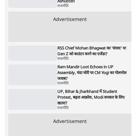
पाठकों की पसन्द
RSS नेता की जंतर मंतर आंदोलन पर टिप्पणी- सीधे
फायरिंग कराता, महिलाओं का रेप करवाता
4 Min
•
देश
शिक्षा संस्थान ‘विद्यार्थी’ नहीं, ‘अनुयायी’ तैयार कर
रहे, राहुल गांधी के बयान से छिड़ी नई बहस
6 Min
•
वक़्त-बेवक़्त
इंस्टाग्राम पर आरक्षण हटाओ आंदोलन का शिगूफा,
क्या Gen Z एकता तोड़ने की मुहिम?
7 Min
•
देश
Advertisement
क्या 95 साल पुराने भारतीय सांख्यिकी संस्थान की
स्वायत्तता पर भी अब मंडरा रहा ख़तरा?
8 Min
•
विश्लेषण
जंतर-मंतर पर युवा आक्रोश के बाद संघ की बेचैनी