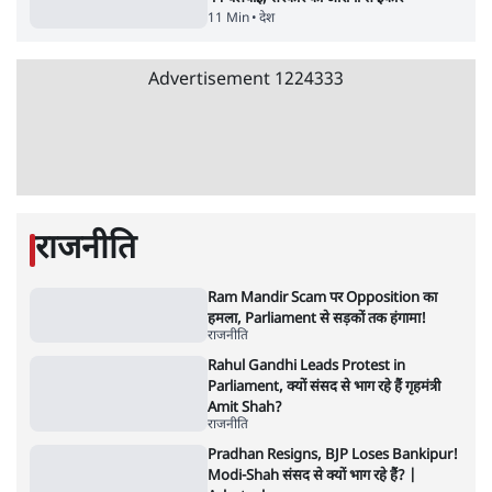
E20 विवादः आप के पीएम आवास मार्च को रोका,
धरने पर बैठे केजरीवाल-सिसोदिया
5 Min
•
देश
•
नेशनल ब्यूरो
RSS जेन अल्फा संवादः दिपके ने कहा- 70-80 साल
के बुजुर्ग से जेन जी को क्या मिलेगा
7 Min
•
देश
•
राजनीतिक ब्यूरो
'गूंगी गुड़िया' वाले तंज पर एनसीपी ने कांग्रेस से पूछा-
क्या आप इंदिरा गांधी का अपमान सही मानते हैं?
5 Min
•
महाराष्ट्र
•
मुंबई ब्यूरो
Advertisement
122455