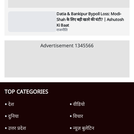
क्यों बढ़ी? प्रो. अपूर्वानंद ने बताईं 5 बड़ी वजहें
7 Min
•
विश्लेषण
'महाराष्ट्र में गैर बीजेपी वोटरों के नामों को काटने की
बड़ी साज़िश'- रोहित पवार का आरोप
4 Min
•
महाराष्ट्र
Advertisement
धर्मेन्द्र प्रधान का इस्तीफ़ा: उड़ गए मोदी की छवि के
परखचे।
6 Min
•
वक़्त-बेवक़्त
राहुल गांधी ने कहा- अमित शाह ने ही छात्रों पर पैलेट
गन चलवाई, सरकार का आरोपों से इंकार
11 Min
•
देश
Advertisement
1224333